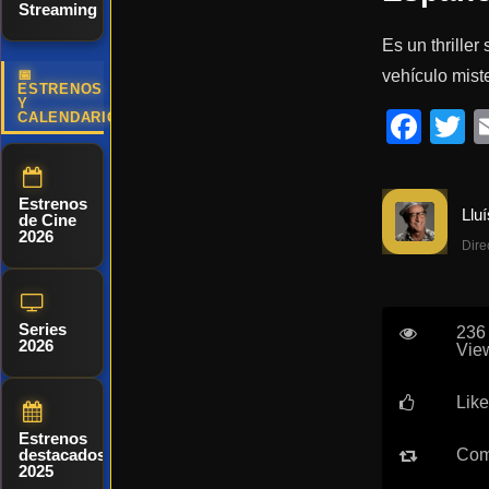
Streaming
Es un thriller
vehículo mist
📅
ESTRENOS
Y
Fac
T
CALENDARIO
Estrenos
de Cine
2026
Dire
Series
236
2026
Vie
Like
Estrenos
Com
destacados
2025