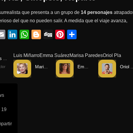
 surrealista que presenta a un grupo de
14 personajes
atrapado
erioso del que no pueden salir. A medida que el viaje avanza,
ebook
witter
Email
LinkedIn
WhatsApp
Blogger
Digg
Pinterest
Compartir
Luis Miñarro
Emma Suárez
Marisa Paredes
Oriol Pla
Lluís Miñarro
Marisa Paredes
Emma Suárez
Oriol
ctor
ws
 19
partir