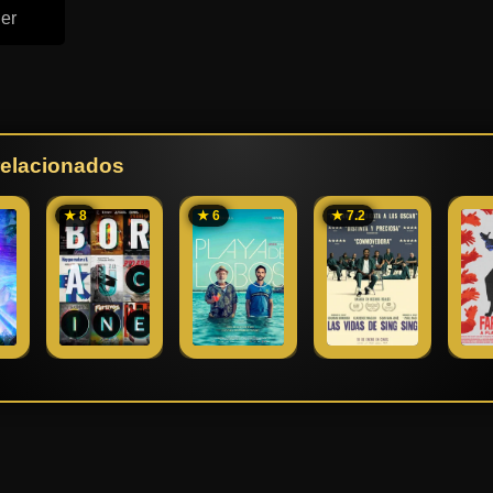
ler
 relacionados
★ 8
★ 6
★ 7.2