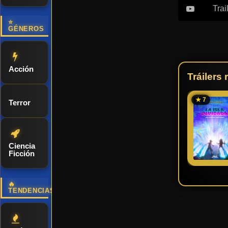
Trai
⭐
GÉNEROS
Acción
Tráilers
★ 7
Terror
Ciencia
Ficción
🔥
TENDENCIAS