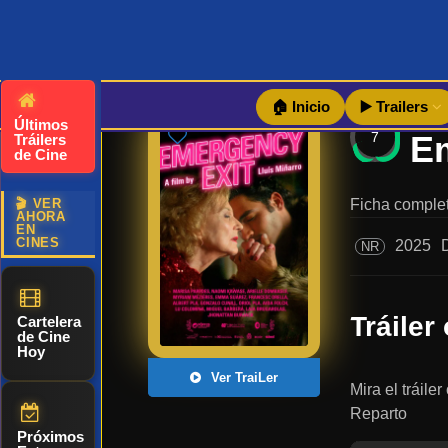
🏠 Inicio
▶️ Trailers
Últimos
7
Tráilers
de Cine
🎬 VER
Ficha complet
AHORA
EN
CINES
2025
NR
Tráiler 
Cartelera
de Cine
Hoy
Ver TraiLer
Mira el tráil
Reparto
Próximos