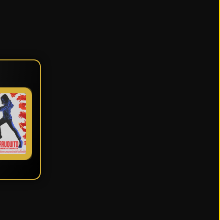
★ 5
★ 7.9
★ 7