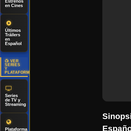
Estrenos
en Cines
Últimos
Tráilers
en
Español
📺 VER
SERIES
Y
PLATAFORMAS
Series
de TV y
Streaming
Sinops
Españo
Plataformas