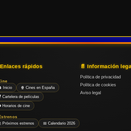
 Enlaces rápidos
📄 Información lega
Política de privacidad
Cine
Política de cookies
 Inicio
🍿 Cines en España
Aviso legal
 Cartelera de películas
️ Horarios de cine
Estrenos
 Próximos estrenos
📅 Calendario 2026