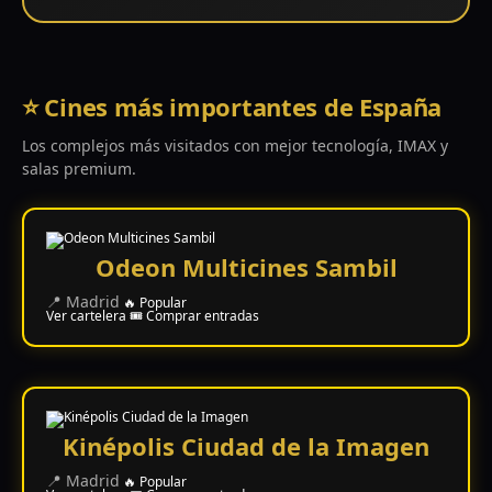
Últimos
Tráilers
en
Español
⭐ Cines más importantes de España
📺 VER
Los complejos más visitados con mejor tecnología, IMAX y
SERIES
salas premium.
Y
PLATAFORMAS
Odeon Multicines Sambil
Series
de TV y
📍 Madrid
🔥 Popular
Streaming
Ver cartelera
🎟️ Comprar entradas
Plataformas
Streaming
Kinépolis Ciudad de la Imagen
📍 Madrid
📅
🔥 Popular