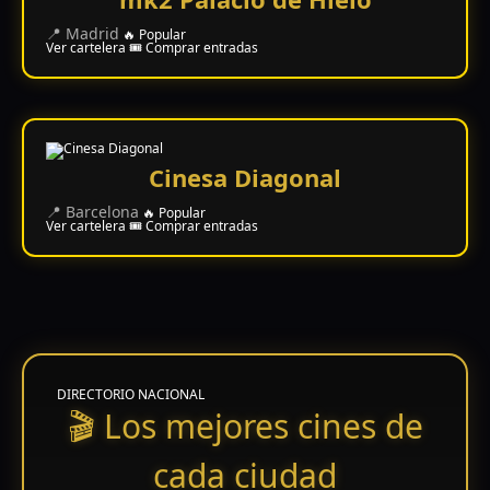
📍 Madrid
🔥 Popular
Ver cartelera
🎟️ Comprar entradas
Acción
Terror
Cinesa Diagonal
📍 Barcelona
🔥 Popular
Ciencia
Ver cartelera
🎟️ Comprar entradas
Ficción
🔥
TENDENCIAS
DIRECTORIO NACIONAL
Películas
🎬 Los mejores cines de
más
vistas
del mes
cada ciudad