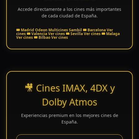
Accede directamente a los cines más importantes
Tendencias
de cada ciudad de España.
de cine
🎟️
Madrid
Odeon Multicines Sambil
🎟️
Barcelona
Ver
cines
🎟️
Valencia
Ver cines
🎟️
Sevilla
Ver cines
🎟️
Malaga
Ver cines
🎟️
Bilbao
Ver cines
Top
tráilers
del
momento
🎥 Cines IMAX, 4DX y
Dolby Atmos
Experiencias premium en los mejores cines de
España.