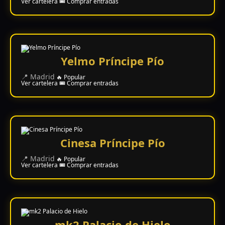
ESTRENOS
Ver cartelera
🎟️ Comprar entradas
Y
CALENDARIO
Estrenos
Yelmo Príncipe Pío
de Cine
2026
📍 Madrid
🔥 Popular
Ver cartelera
🎟️ Comprar entradas
Series
2026
Cinesa Príncipe Pío
📍 Madrid
🔥 Popular
Estrenos
Ver cartelera
🎟️ Comprar entradas
destacados
2025
⭐
GÉNEROS
mk2 Palacio de Hielo