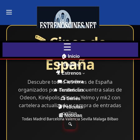
Últimos
Tráilers
de Cine
🎬 Cines de
🎬 VER
AHORA
EN
CINES
🏠 Inicio
España
▶️ Trailers
🎥 Estrenos
Cartelera
de Cine
Descubre todos los cines de España
🎟️ Cartelera
Hoy
organizados por ciudad. Encuentra salas de
🔥 Tendencias
Odeon, Kinépolis, Cinesa, Yelmo y mk2 con
📺 Series
cartelera actualizada y compra de entradas
🎬 Películas
Próximos
online.
📰 Noticias
Estrenos
Todas
Madrid
Barcelona
Valencia
Sevilla
Malaga
Bilbao
en Cines
🔍