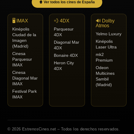
🍿 Ver todos los cines de España
🖥️ IMAX
💨 4DX
🔊 Dolby
Atmos
Kinépolis
Parquesur
Yelmo Luxury
Ciudad de la
4DX
Imagen
Kinépolis
Diagonal Mar
(Madrid)
Laser Ultra
4DX
Cinesa
mk2
Bonaire 4DX
Parquesur
Premium
Heron City
IMAX
Odeon
4DX
Cinesa
Multicines
Diagonal Mar
Sambil
IMAX
(Madrid)
Festival Park
IMAX
© 2026 EstrenosCines.net – Todos los derechos reservados.