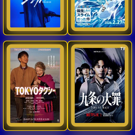
ESTRENOS
a los Shinsengumi, la
simboliza una nueva
Y
CALENDARIO
10
6
2026
2026
legendaria fuerza
etapa de convivencia
samurái encargada de
entre humanos y
Ver TraiLer
Ver TraiLer
mantener el orden en
monstruos,
Estrenos
de Cine
los últimos años del
2026
shogunato. Allí
TV
encuentra una nueva
Un taxi en Tokio / estreno / 10 de julio de 2026
Los pecados de Kujo / Estreno en Netflix / Temporada 1 / Estreno: 2 de abril de 2026
familia junto a Isami
Series
La historia sigue a un
Taiza Kujo defiende a
Kondo y Soji Okita,
2026
taxista que acepta
lo peor de la sociedad
con quienes forja un
llevar a una mujer de
es un drama judicial
profundo vínculo de
85 años desde Tokio
japonés centrado en
lealtad. Sin embargo,
Estrenos
hasta una residencia
un abogado tan
destacados
[…]
2025
7.5
7
2026
2026
en Kanagawa. Sin
brillante como
embargo, el trayecto
polémico. Taiza Kujo
Ver TraiLer
Ver TraiLer
cambia cuando la
es conocido por
⭐
GÉNEROS
anciana le pide
aceptar los casos que