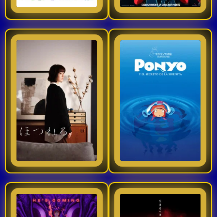
Italia. Sin embargo, su
cambia cuando
grandeza trascendió el
conoce a Reze,
deporte.
Sigue volando / Estrenos cines 2025
Ponyo en el acantilado /re-estreno 1 de agosto de 2025
Laura siempre soñó
Sosuke la ayuda a
con surcar los cielos.
salir y comienzan a
Desde niña observaba
hacerse muy amigos.
los aviones despegar
El niño guarda a su
con la certeza de que
amiguita en una
7
7.749
2023
2025
algún día sería ella
pecera y le ofrece
quien los guiara. Pero
cuidarla y protegerla
Ver TraiLer
Ver TraiLer
el camino para
para siempre,
convertirse en piloto
mientras que Ponyo
nunca ha sido fácil:
se muestra cada vez
más fascinada por el
DAN DA DAN: Evil Eye (2025) – Todo sobre la nueva película de terror anime
🎬Scarlet💥27 de febrero de 2026 en cines💥TRAILER🎬
mundo humano