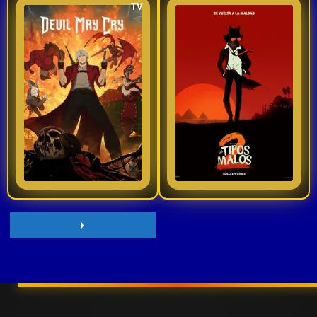
TV
morirán en tres años.
Devil May Cry | VIDEOJUEGOS | NETFLIX
LOS TIPOS MALOS 2 | Tráiler Español Latino 2025 | en cines
Cuando un misterioso
Un conjunto de ex
villano amenaza con
delincuentes luchan
abrir las puertas del
por ajustarse a una
Infierno, un cazador de
vida serena y distante
demonios
de la criminalidad,
7.8
7
2025
2025
endiabladamente
intentando hallar
atractivo podría ser la
seguridad y
Ver TraiLer
Ver TraiLer
mejor baza para salvar
aceptación en sus
al mundo.
nuevas identidades
como "Buenos
Chicos".