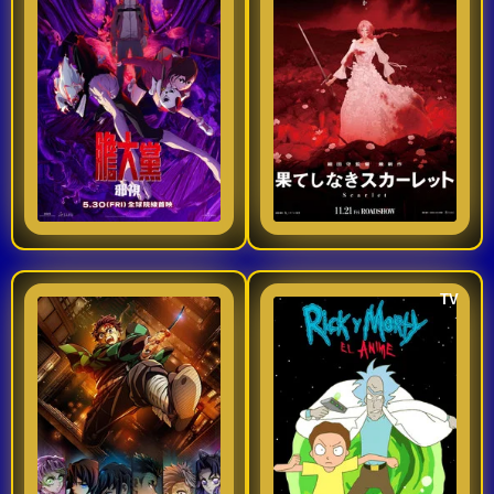
DAN DA DAN se
narra la aventura de
centra en Momo, una
una audaz princesa
estudiante de instituto
que rompe con los
perteneciente a una
obstáculos del tiempo
familia de videntes
y el espacio. Mediante
9
6
2025
2026
espirituales, y en
un periplo heroico,
Okarun, su
Scarlet se topa con
Ver TraiLer
Ver TraiLer
compañero de
antiguos secretos,
estudios, un aficionado
universos paralelos y
al ocultismo. En esta
elecciones..
TV
innovadora estructura
Guardianes de la noche – Kimetsu no Yaiba – La fortaleza infinita – 2025
Rick y Morty: El Anime
argumental, Momo y
Primer segmento de la
Rick and Morty: El
Okarun inician su
versión adaptada de
Anime, es una
última travesía.
los 46 capítulos del
aventura de 10
manga Demon Slayer
episodios, que será
consagrados a la
independiente de la