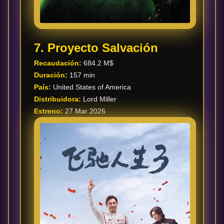
7. Proyecto Salvación
Recaudación:
684.2 M$
Duración:
157 min
País:
United States of America
Distribuidora:
Lord Miller
Estreno:
27 Mar 2026