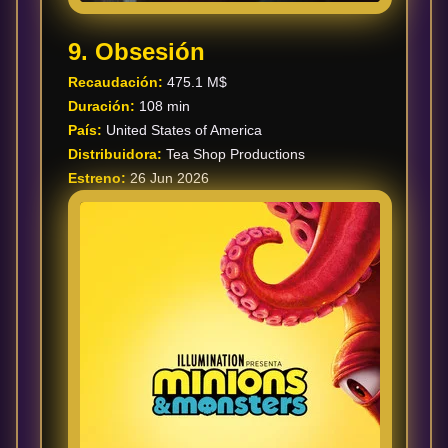
9. Obsesión
Recaudación:
475.1 M$
Duración:
108 min
País:
United States of America
Distribuidora:
Tea Shop Productions
Estreno:
26 Jun 2026