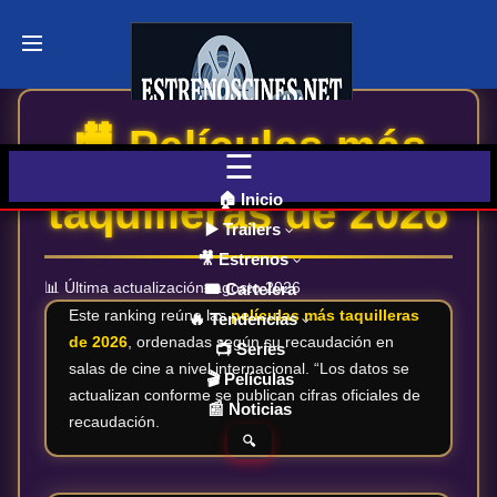
Últimos
Tráilers
de Cine
🎥 Películas más
🎬 VER
AHORA
EN
CINES
taquilleras de 2026
🏠 Inicio
▶️ Trailers
🎥 Estrenos
Cartelera
de Cine
📊 Última actualización: agosto 2026
🎟️ Cartelera
Hoy
Este ranking reúne las
películas más taquilleras
🔥 Tendencias
de 2026
, ordenadas según su recaudación en
📺 Series
salas de cine a nivel internacional. “Los datos se
🎬 Películas
Próximos
actualizan conforme se publican cifras oficiales de
📰 Noticias
Estrenos
recaudación.
en Cines
🔍