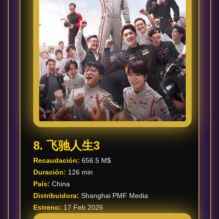
8. 飞驰人生3
Recaudación:
656.5 M$
Duración:
126 min
País:
China
Distribuidora:
Shanghai PMF Media
Estreno:
17 Feb 2026