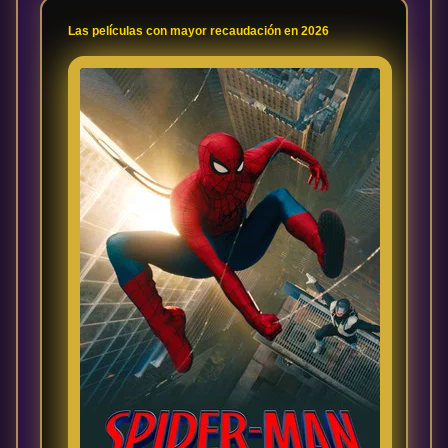
Últimos
Las películas con mayor recaudación en 2026
Tráilers
en
Español
📺 VER
SERIES
Y
PLATAFORMAS
Series
de TV y
Streaming
Plataformas
Streaming
📅