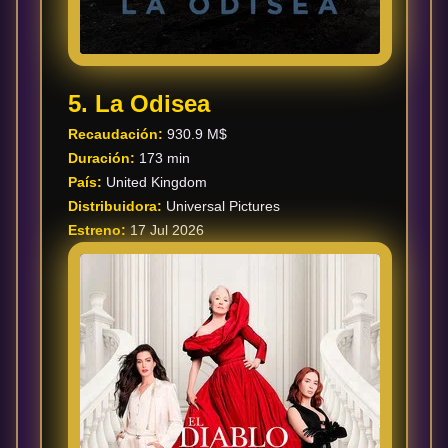
5. La Odisea
Recaudación:
930.9 M$
Duración:
173 min
País:
United Kingdom
Distribuidora:
Universal Pictures
Estreno:
17 Jul 2026