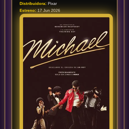
Distribuidora:
Pixar
Tendencias
Estreno:
17 Jun 2026
de cine
Top
tráilers
del
momento