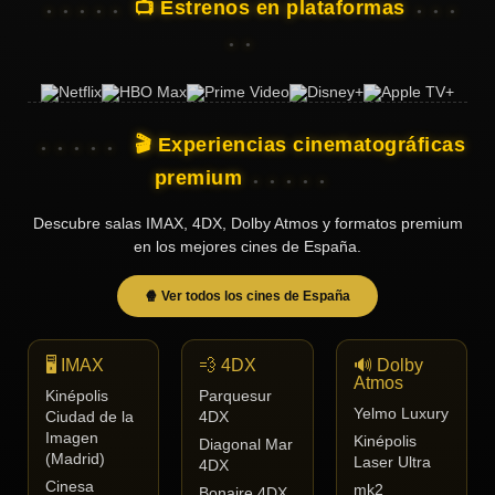
📺 Estrenos en plataformas
🎬 Experiencias cinematográficas
premium
Descubre salas IMAX, 4DX, Dolby Atmos y formatos premium
en los mejores cines de España.
🍿 Ver todos los cines de España
🖥️ IMAX
💨 4DX
🔊 Dolby
Atmos
Kinépolis
Parquesur
Yelmo Luxury
Ciudad de la
4DX
Imagen
Kinépolis
Diagonal Mar
(Madrid)
Laser Ultra
4DX
Cinesa
mk2
Bonaire 4DX