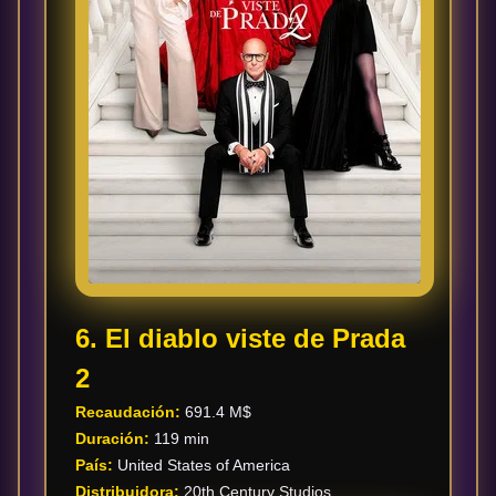
6. El diablo viste de Prada
2
Recaudación:
691.4 M$
Duración:
119 min
País:
United States of America
Distribuidora:
20th Century Studios