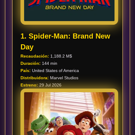
ESTRENOS
Y
CALENDARIO
Estrenos
1. Spider-Man: Brand New
de Cine
2026
Day
Recaudación:
1,188.2 M$
Duración:
144 min
Series
País:
United States of America
2026
Distribuidora:
Marvel Studios
Estreno:
29 Jul 2026
Estrenos
destacados
2025
⭐
GÉNEROS