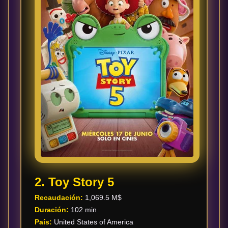
Acción
Terror
Ciencia
Ficción
🔥
TENDENCIAS
2. Toy Story 5
Películas
más
Recaudación:
1,069.5 M$
vistas
Duración:
102 min
del mes
País:
United States of America