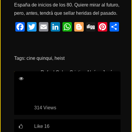
España de inicios de los 80. Quiere mirar al futuro,
pero, antes, tendrá que sellar heridas del pasado.
Acción
Facebook
Twitter
Email
LinkedIn
WhatsApp
Blogger
Digg
Pinte
Co
Terror
Tags:
cine quinqui
,
heist
Ciencia
Ficción
Rafael Cobos
Cristina Alcázar
Jesús
Carroza
Luis Tosar
🔥
TENDENCIAS
314 Views
Películas
más
vistas
del mes
Like 16