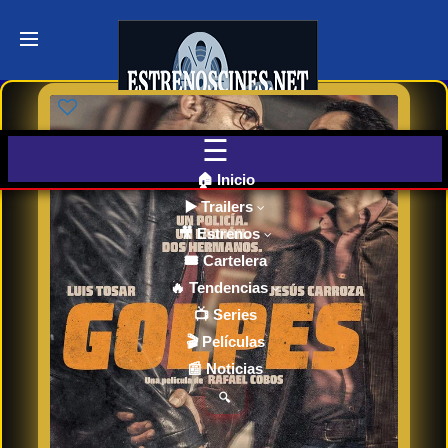
Últimos
Tráilers
de Cine
🎬 VER
AHORA
EN
CINES
🏠 Inicio
▶️ Trailers
🎥 Estrenos
Cartelera
de Cine
🎟️ Cartelera
Hoy
🔥 Tendencias
📺 Series
🎬 Películas
Próximos
📰 Noticias
Estrenos
en Cines
🔍