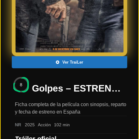
Últimos
Tráilers
en
Español
📺 VER
SERIES
Y
PLATAFORMAS
Ver TraiLer
Series
de TV y
8
Streaming
Golpes – ESTRENO 5 DICIEMBRE EN CINES 2025: sinopsis, reparto y tráiler
Ficha completa de la película con sinopsis, reparto
y fecha de estreno en España
Plataformas
Streaming
NR
2025
Acción
102 min
📅
Tráiler oficial