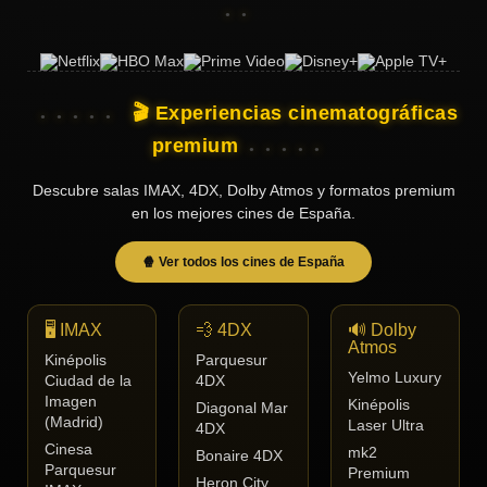
🎬 Experiencias cinematográficas
premium
Descubre salas IMAX, 4DX, Dolby Atmos y formatos premium
en los mejores cines de España.
🍿 Ver todos los cines de España
🖥️ IMAX
💨 4DX
🔊 Dolby
Atmos
Kinépolis
Parquesur
Yelmo Luxury
Ciudad de la
4DX
Imagen
Kinépolis
Diagonal Mar
(Madrid)
Laser Ultra
4DX
Cinesa
mk2
Bonaire 4DX
Parquesur
Premium
Heron City