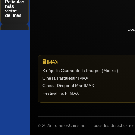
Películas
más
vistas
del mes
Des
Tendencias
de cine
🖥️ IMAX
Top
tráilers
Kinépolis Ciudad de la Imagen (Madrid)
del
Cinesa Parquesur IMAX
momento
Cinesa Diagonal Mar IMAX
Festival Park IMAX
© 2026 EstrenosCines.net – Todos los derechos re