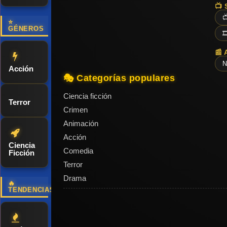
mundo del
📺 
deporte de

⭐
GÉNEROS
élite: mirar

hacia dentro.
📰 
Afrontar los
N
Acción
miedos,
🎭 Categorías populares
sanar las
Ciencia ficción
heridas y
Terror
Crimen
cambiar la
Animación
cultura del ...
Acción
Ciencia
Comedia
Ficción
Terror
Drama
🔥
TENDENCIAS