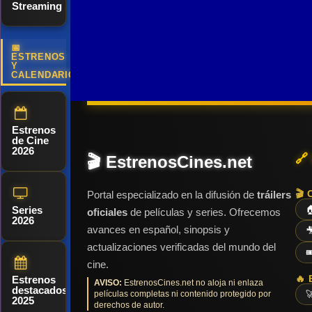
Streaming
capaces de
transformarán
equipo, se
personalidades
por normas
cambiar el
su futuro.
enfrenta a un
opuestas —
estrictas. La
equilibrio de
📅
reto que va
uno feroz y
llegada de
ESTRENOS
Y
poder
más allá del
leal, el otro
Sam, un
CALENDARIO
mundial
césped:
dócil y
preso
mientras
reconstruir la
amable—
fugado,
lucha por
identidad
Estrenos
de Cine
demostrar
emocional
2026
🔗
🎬 EstrenosCines.net
su inocencia.
de toda una
selección.
🎬 
Portal especializado en la difusión de
tráilers
Lejos de
Series

oficiales
de películas y series. Ofrecemos
2026
imponer
avances en español, sinopsis y

autoridad,
actualizaciones verificadas del mundo del

Southgate
cine.
propone algo
🔥 
Estrenos
AVISO:
EstrenosCines.net no aloja ni enlaza
destacados
películas completas ni contenido protegido por

radical en el
2025
derechos de autor.