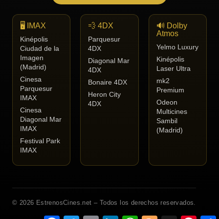
🖥️ IMAX
💨 4DX
🔊 Dolby
Atmos
Kinépolis
Parquesur
Yelmo Luxury
Ciudad de la
4DX
Imagen
Kinépolis
Diagonal Mar
(Madrid)
Laser Ultra
4DX
Cinesa
mk2
Bonaire 4DX
Parquesur
Premium
Heron City
IMAX
Odeon
4DX
Cinesa
Multicines
Diagonal Mar
Sambil
IMAX
(Madrid)
Festival Park
IMAX
© 2026 EstrenosCines.net – Todos los derechos reservados.