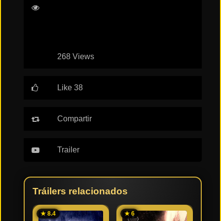
Woon-A-Tai
Joseph Quinn
Will Poulter
Tendencias
de cine
268 Views
Top
tráilers
del
Like 38
momento
Compartir
Trailer
Tráilers relacionados
★ 8.4
★ 6
★ 6.