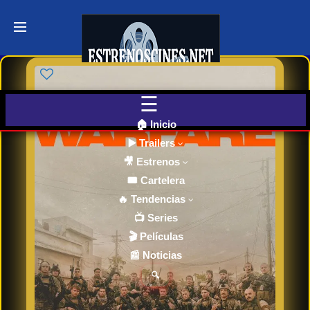
Últimos
Tráilers
de Cine
🎬 VER
AHORA
EN
CINES
🏠 Inicio
▶️ Trailers
🎥 Estrenos
Cartelera
de Cine
🎟️ Cartelera
Hoy
🔥 Tendencias
📺 Series
🎬 Películas
Próximos
📰 Noticias
Estrenos
en Cines
🔍