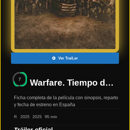
Últimos
Tráilers
en
Español
📺 VER
SERIES
Y
PLATAFORMAS
Ver TraiLer
Series
de TV y
7
Streaming
Warfare. Tiempo de guerra | Trailer español | 16 abril 2025 en cines: sinopsis, reparto y tráiler
Ficha completa de la película con sinopsis, reparto
y fecha de estreno en España
Plataformas
Streaming
R
2025
2025
95 min
📅
Tráiler oficial