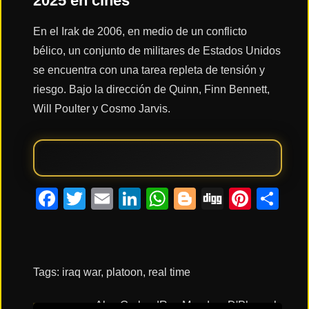
2025 en cines
En el Irak de 2006, en medio de un conflicto
Acción
bélico, un conjunto de militares de Estados Unidos
se encuentra con una tarea repleta de tensión y
Terror
riesgo. Bajo la dirección de Quinn, Finn Bennett,
Will Poulter y Cosmo Jarvis.
Ciencia
Ficción
Facebook
Twitter
Email
LinkedIn
WhatsApp
Blogger
Digg
Pinte
Co
🔥
TENDENCIAS
Películas
más
Tags:
iraq war
,
platoon
,
real time
vistas
del mes
Alex Garland
Ray Mendoza
D'Pharaoh