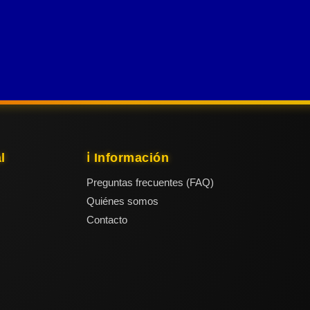
y múltiple
equipos.
campeón del
Cuando Eli,
Giro de Italia.
director del
Sin
Aspar Team
embargo, su
en Moto2, le
grandeza
ofrece una
trascendió el
oportunidad
deporte.
única,
l
ℹ️ Información
Preguntas frecuentes (FAQ)
Quiénes somos
Contacto