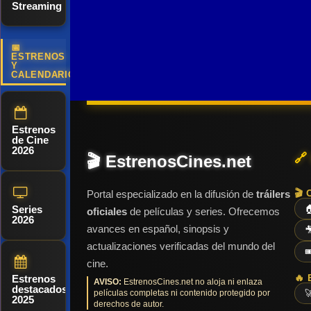
Streaming
inesperada
los
un nuevo
después de
su mayor
amistad.
fugitivos…
objetivo: la
ser
golpe, con la
Pero pronto
📅
hija de
rechazado
esperanza
ESTRENOS
Y
comprobarán
Sidney.
por su amor
de que sea
CALENDARIO
que no va a
de juventud,
el último,
ser fácil
Catherine,
cuando se
atraparlos.
Estrenos
quien elige
cruza en su
de Cine
casarse con
camino
2026
🔗
🎬 EstrenosCines.net
un hombre
Sharon,
rico.
🎬 
Portal especializado en la difusión de
tráilers
Series

oficiales
de películas y series. Ofrecemos
2026
avances en español, sinopsis y

actualizaciones verificadas del mundo del

cine.
🔥 
Estrenos
AVISO:
EstrenosCines.net no aloja ni enlaza
destacados
películas completas ni contenido protegido por

2025
derechos de autor.