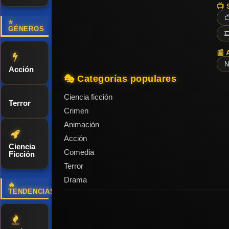
📺 

⭐
GÉNEROS

📰 
N
Acción
🎭 Categorías populares
Ciencia ficción
Terror
Crimen
Animación
Acción
Ciencia
Comedia
Ficción
Terror
Drama
🔥
TENDENCIAS