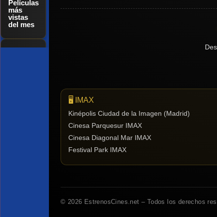
Películas
más
vistas
del mes
Des
Tendencias
de cine
🖥️ IMAX
Top
tráilers
Kinépolis Ciudad de la Imagen (Madrid)
del
Cinesa Parquesur IMAX
momento
Cinesa Diagonal Mar IMAX
Festival Park IMAX
© 2026 EstrenosCines.net – Todos los derechos re