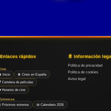
organización
arriba..
cambios.
en un
manera
perfecta.
llamada
peligroso
accidental
Cuando llega
IDILIA.
viaje a
una
Sergio
través del
misteriosa
Rossetti, un
diezmado
caja mágica
nuevo
páramo
que
profesor
helado de
transforma
de….
Europa para
su rutina
 Enlaces rápidos
📄 Información lega
encontrar un
diaria.
Política de privacidad
nuevo hogar.
Cine
Política de cookies
 Inicio
🍿 Cines en España
Aviso legal
 Cartelera de películas
️ Horarios de cine
Estrenos
 Próximos estrenos
📅 Calendario 2026