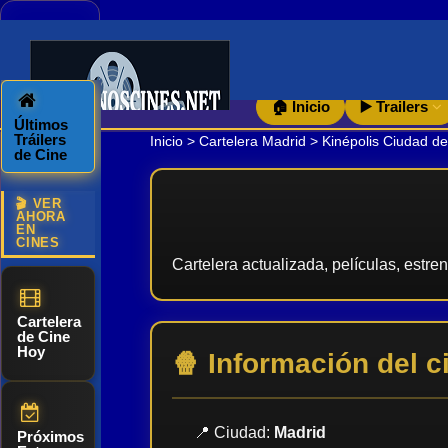
🏠 Inicio
▶️ Trailers
Últimos
Tráilers
Inicio
>
Cartelera Madrid
> Kinépolis Ciudad de
de Cine
🎬 VER
AHORA
EN
CINES
Cartelera actualizada, películas, estre
Cartelera
de Cine
Hoy
🍿 Información del c
📍 Ciudad:
Madrid
Próximos