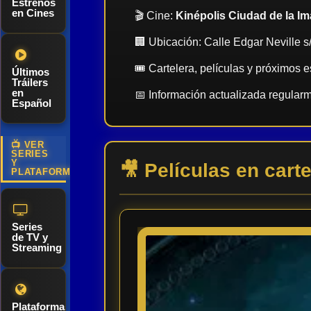
Estrenos
en Cines
🎬 Cine:
Kinépolis Ciudad de la I
🏢 Ubicación: Calle Edgar Neville 
🎟️ Cartelera, películas y próximos 
Últimos
Tráilers
en
📅 Información actualizada regular
Español
📺 VER
SERIES
Y
🎥 Películas en carte
PLATAFORMAS
Series
de TV y
Streaming
Plataformas