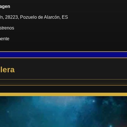
magen
s/n, 28223, Pozuelo de Alarcón, ES
estrenos
mente
lera