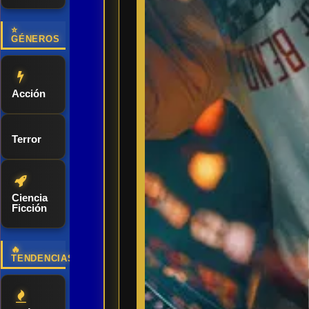
⭐
GÉNEROS
Acción
Terror
Ciencia
Ficción
🔥
TENDENCIAS