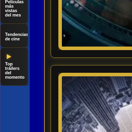
Películas
más
vistas
del mes
Tendencias
de cine
Top
tráilers
del
momento