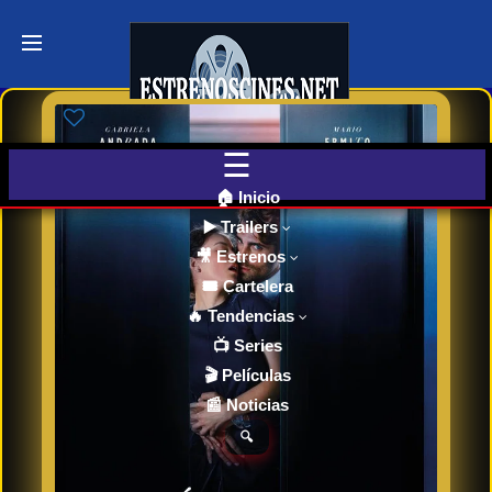
Últimos
Tráilers
de Cine
🎬 VER
AHORA
EN
CINES
🏠 Inicio
▶️ Trailers
🎥 Estrenos
Cartelera
de Cine
🎟️ Cartelera
Hoy
🔥 Tendencias
📺 Series
🎬 Películas
Próximos
📰 Noticias
Estrenos
en Cines
🔍