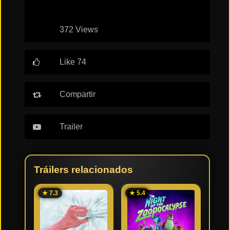
Tendencias
de cine
372 Views
Like 74
Top
tráilers
del
momento
Compartir
Trailer
Tráilers relacionados
★ 7.3
★ 5.4
★ 8.