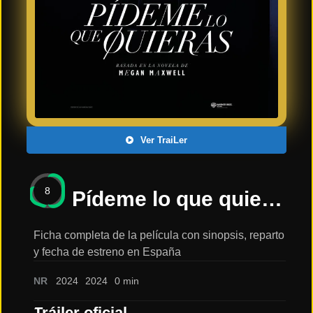
Últimos
Tráilers
en
Español
📺 VER
SERIES
Y
PLATAFORMAS
Ver TraiLer
Series
de TV y
8
Streaming
Pídeme lo que quieras | Trailer oficial | español 2024 HD |: sinopsis, reparto y tráiler
Ficha completa de la película con sinopsis, reparto
y fecha de estreno en España
Plataformas
Streaming
NR
2024
2024
0 min
📅
Tráiler oficial