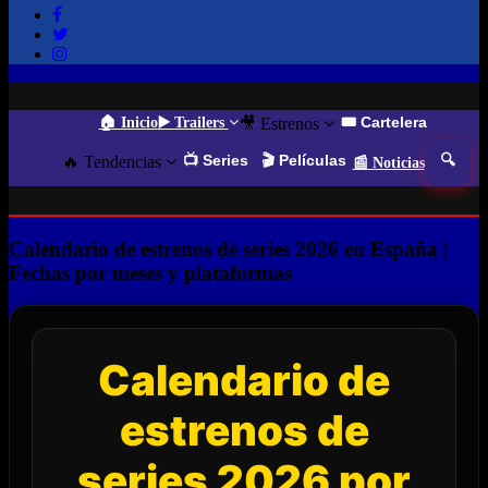
🎟️ Cartelera
🏠 Inicio
▶️ Trailers
🎥 Estrenos
📺 Series
🎬 Películas
🔍
🔥 Tendencias
📰 Noticias
Calendario de estrenos de series 2026 en España |
Fechas por meses y plataformas
Calendario de
estrenos de
series 2026 por