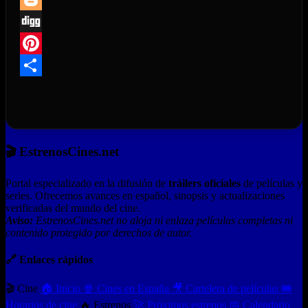
Blogger
Digg
Pinterest
Compartir
🎬 EstrenosCines.net
Portal especializado en la difusión de
tráilers oficiales
de películas y
series. Ofrecemos avances en español, sinopsis y actualizaciones
verificadas del mundo del cine.
Aviso:
EstrenosCines.net no aloja ni enlaza películas completas ni
contenido protegido por derechos de autor.
🔗 Enlaces rápidos
🎬 Cine
🏠 Inicio
🍿 Cines en España
🎥 Cartelera de películas
🎟️
Horarios de cine
🔥 Estrenos
🚀 Próximos estrenos
📅 Calendario