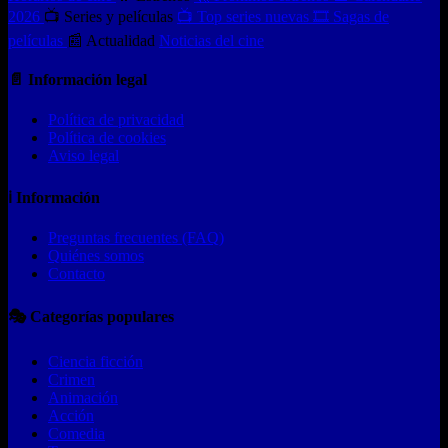
2026
📺 Series y películas
📺 Top series nuevas
🎞️ Sagas de
películas
📰 Actualidad
Noticias del cine
📄 Información legal
Política de privacidad
Política de cookies
Aviso legal
ℹ️ Información
Preguntas frecuentes (FAQ)
Quiénes somos
Contacto
🎭 Categorías populares
Ciencia ficción
Crimen
Animación
Acción
Comedia