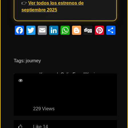
👉
Ver todos los estrenos de
septiembre 2025
Facebook
Twitter
Email
LinkedIn
WhatsApp
Blogger
Digg
Pinte
Co
Tags:
journey
Kogonada
Colin Farrell
Kevin
Kline
Margot Robbie
229 Views
Like 14