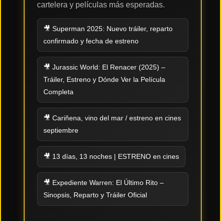
cartelera y películas más esperadas.
Tendencias
de cine
🎥 Superman 2025: Nuevo tráiler, reparto
confirmado y fecha de estreno
🎥 Jurassic World: El Renacer (2025) –
Top
tráilers
Tráiler, Estreno y Dónde Ver la Película
del
momento
Completa
🎥 Cariñena, vino del mar / estreno en cines
septiembre
🎥 13 días, 13 noches | ESTRENO en cines
🎥 Expediente Warren: El Último Rito –
Sinopsis, Reparto y Tráiler Oficial