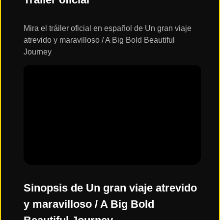
ESTRENOS
Y
CALENDARIO
Mira el tráiler oficial en español de Un gran viaje
atrevido y maravilloso / A Big Bold Beautiful
Journey
Estrenos
de Cine
2026
Series
2026
Estrenos
destacados
2025
Sinopsis de Un gran viaje atrevido
y maravilloso / A Big Bold
⭐
GÉNEROS