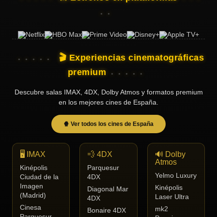
🎬 Experiencias cinematográficas
premium
Descubre salas IMAX, 4DX, Dolby Atmos y formatos premium
en los mejores cines de España.
🍿 Ver todos los cines de España
🖥️ IMAX
💨 4DX
🔊 Dolby
Atmos
Kinépolis
Parquesur
Yelmo Luxury
Ciudad de la
4DX
Imagen
Kinépolis
Diagonal Mar
(Madrid)
Laser Ultra
4DX
Cinesa
mk2
Bonaire 4DX
Parquesur