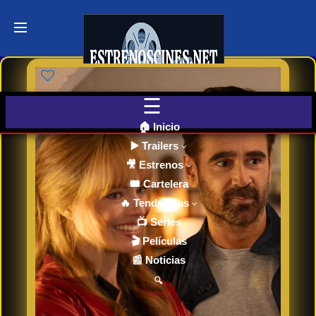
Últimos
Tráilers
de Cine
🎬 VER
AHORA
EN
CINES
🏠 Inicio
▶️ Trailers
🎥 Estrenos
Cartelera
de Cine
🎟️ Cartelera
Hoy
🔥 Tendencias
📺 Series
🎬 Películas
Próximos
📰 Noticias
Estrenos
en Cines
🔍