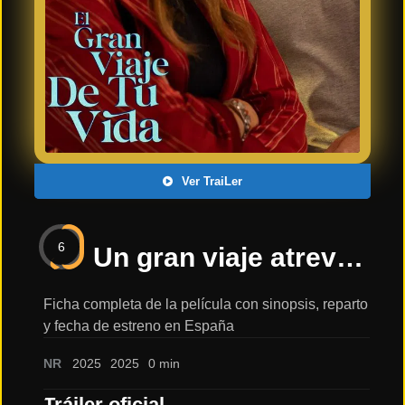
Últimos
Tráilers
en
Español
📺 VER
SERIES
Y
PLATAFORMAS
Ver TraiLer
Series
de TV y
6
Streaming
Un gran viaje atrevido y maravilloso / A Big Bold Beautiful Journey: sinopsis, reparto y tráiler
Ficha completa de la película con sinopsis, reparto
y fecha de estreno en España
Plataformas
Streaming
NR
2025
2025
0 min
📅
Tráiler oficial