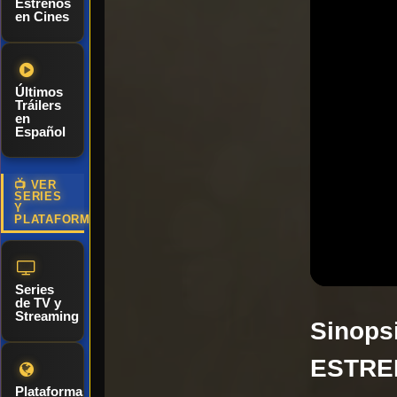
Estrenos
en Cines
Últimos
Tráilers
en
Español
📺 VER
SERIES
Y
PLATAFORMAS
Series
de TV y
Streaming
Sinopsi
ESTREN
Plataformas