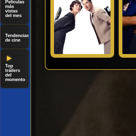
Películas
más
vistas
del mes
Tendencias
de cine
Top
tráilers
del
momento