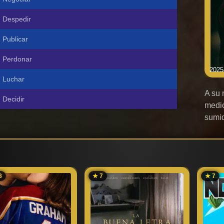
Despedir
Publicar
Perdonar
2025
Luchar
A su 
Decidir
medio
sumid
8
★ 7
★ 7