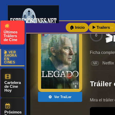
🏠 Inicio
▶️ Trailers
Últimos
0
Tráilers
de Cine
🎬 VER
Ficha completa
AHORA
EN
CINES
Netflix
NR
Tráiler 
Cartelera
EPS
de Cine
8
Hoy
Ver TraiLer
Mira el tráil
Próximos