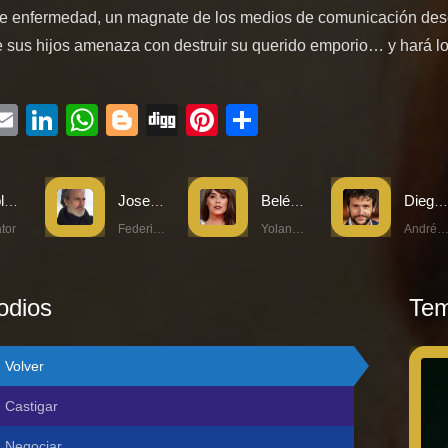
ve enfermedad, un magnate de los medios de comunicación de
e sus hijos amenaza con destruir su querido emporio… y hará l
ebook
witter
Email
LinkedIn
WhatsApp
Blogger
Digg
Pinterest
Compartir
Pablo Alén
Jose Coronado
Belén Cuesta
Diego Martín
tor
Federico Seligman
Yolanda Seligman
Andrés Seligm
odios
Tem
Volver
Castigar
Negociar