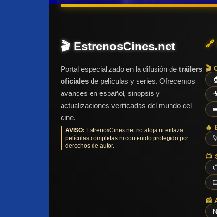
🔗
🎬 EstrenosCines.net
🎬 
Portal especializado en la difusión de
tráilers

oficiales
de películas y series. Ofrecemos
avances en español, sinopsis y

actualizaciones verificadas del mundo del

cine.
🔥 
AVISO:
EstrenosCines.net no aloja ni enlaza
películas completas ni contenido protegido por

derechos de autor.
📺 


📰 
N