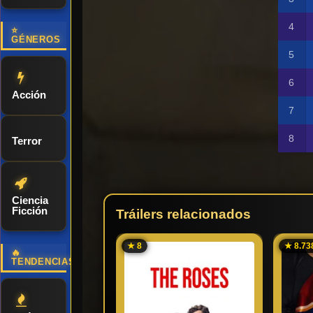
⭐
GÉNEROS
Acción
Terror
Ciencia
Ficción
Tráilers relacionados
★ 8
★ 8.73
🔥
TENDENCIAS