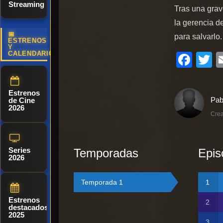
Streaming
Tras una gra
la gerencia d
📅
para salvarlo.
ESTRENOS
Y
CALENDARIO
Fac
T
Estrenos
de Cine
2026
Crea
Series
Temporadas
Epis
2026
Temporada 1
Estrenos
destacados
2025