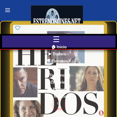
Últimos
Tráilers
de Cine
🎬 VER
AHORA
EN
CINES
🏠 Inicio
▶️ Trailers
🎥 Estrenos
Cartelera
de Cine
🎟️ Cartelera
Hoy
🔥 Tendencias
📺 Series
🎬 Películas
Próximos
📰 Noticias
Estrenos
en Cines
🔍