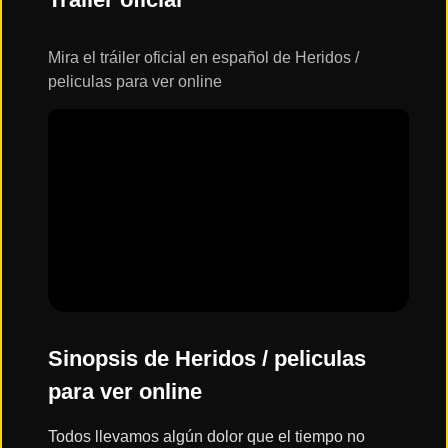
ESTRENOS
Y
CALENDARIO
Mira el tráiler oficial en español de Heridos /
peliculas para ver online
Estrenos
de Cine
2026
Series
2026
Estrenos
destacados
2025
Sinopsis de Heridos / peliculas
para ver online
⭐
GÉNEROS
Todos llevamos algún dolor que el tiempo no