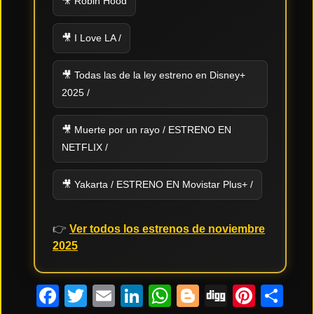
🎥 Robin Hood
Tendencias
de cine
🎥 I Love LA /
🎥 Todas las de la ley estreno en Disney+
2025 /
Top
tráilers
del
momento
🎥 Muerte por un rayo / ESTRENO EN
NETFLIX /
🎥 Yakarta / ESTRENO EN Movistar Plus+ /
👉
Ver todos los estrenos de noviembre
2025
Facebook
Twitter
Email
LinkedIn
WhatsApp
Blogger
Digg
Pinte
Co