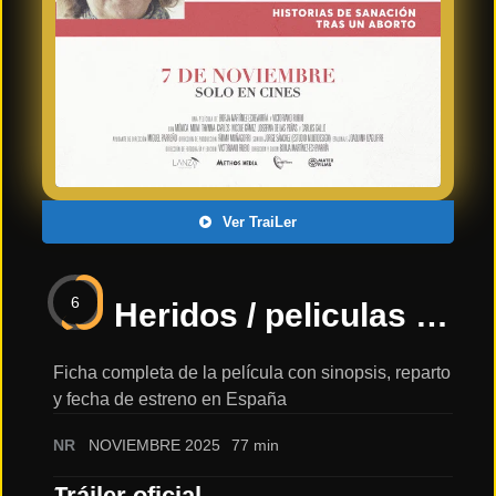
Últimos
Tráilers
en
Español
📺 VER
SERIES
Y
PLATAFORMAS
Ver TraiLer
Series
de TV y
6
Streaming
Heridos / peliculas para ver online: sinopsis, reparto y tráiler
Ficha completa de la película con sinopsis, reparto
y fecha de estreno en España
Plataformas
Streaming
NR
NOVIEMBRE 2025
77 min
📅
Tráiler oficial