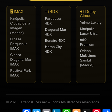
🖥️ IMAX
💨 4DX
🔊 Dolby
Atmos
Kinépolis
Parquesur
Yelmo Luxury
Ciudad de la
4DX
Imagen
Kinépolis
Diagonal Mar
(Madrid)
Laser Ultra
4DX
Cinesa
mk2
Bonaire 4DX
Parquesur
Premium
Heron City
IMAX
Odeon
4DX
Cinesa
Multicines
Diagonal Mar
Sambil
IMAX
(Madrid)
Festival Park
IMAX
© 2026 EstrenosCines.net – Todos los derechos reservados.
Facebook
Twitter
Email
LinkedIn
WhatsApp
Blogger
Digg
Pinteres
C