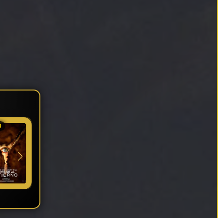
0
★ 7.75
★ 6
★ 6