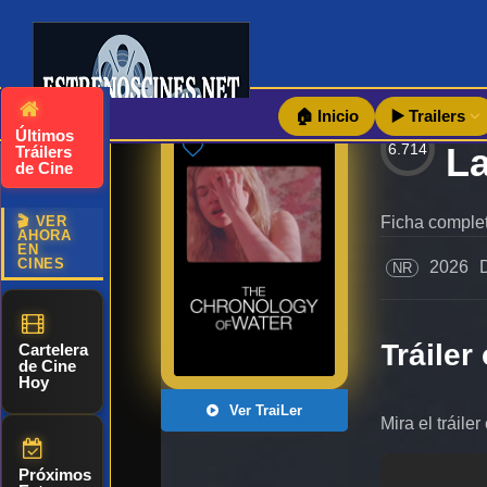
🏠 Inicio
▶️ Trailers
Últimos
6.714
Tráilers
de Cine
🎬 VER
Ficha complet
AHORA
EN
CINES
2026
NR
Tráiler 
Cartelera
de Cine
Hoy
Ver TraiLer
Mira el tráile
Próximos