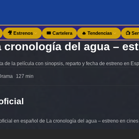
🎥 Estrenos
🎟️ Cartelera
🔥 Tendencias
📺 Ser
a de la película con sinopsis, reparto y fecha de estreno en Es
Drama
127 min
oficial
r oficial en español de La cronología del agua – estreno en cine