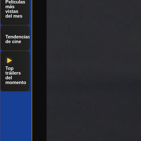
Películas
más
vistas
del mes
Tendencias
de cine
Top
tráilers
del
momento