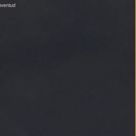
juventud
y