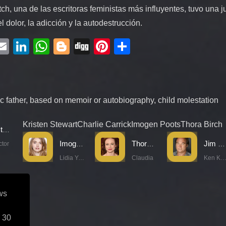
tch, una de las escritoras feministas más influyentes, tuvo una 
 dolor, la adicción y la autodestrucción.
ebook
witter
Email
LinkedIn
WhatsApp
Blogger
Digg
Pinterest
Compartir
c father
,
based on memoir or autobiography
,
child molestation
Kristen Stewart
Charlie Carrick
Imogen Poots
Thora Birch
Kristen Stewart
Imogen Poots
Thora Birch
Jim Belushi
ctor
Lidia Yuknavitch
Claudia
Ken Kese
ws
 30