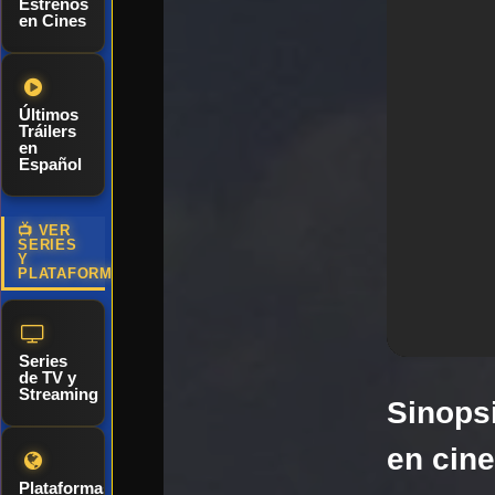
Estrenos
en Cines
Últimos
Tráilers
en
Español
📺 VER
SERIES
Y
PLATAFORMAS
Series
de TV y
Streaming
Sinopsi
en cin
Plataformas