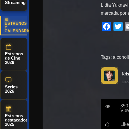
Streaming
Lidia Yuknavi
marcada por el
📅
Fac
T
ESTRENOS
Y
CALENDARIO
Estrenos
Tags:
alcoholi
de Cine
2026
Dire
Series
2026
350
Vie
Estrenos
destacados
Like
2025