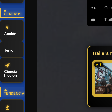
Com
⭐
GÉNEROS
Trai
Acción
Terror
Tráilers
★ 8
Ciencia
Ficción
🔥
TENDENCIAS