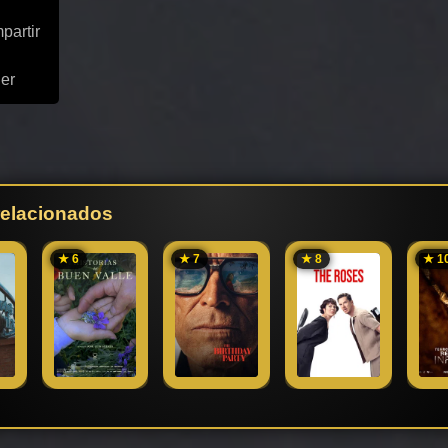
partir
ler
 relacionados
★ 6
★ 7
★ 8
★ 1