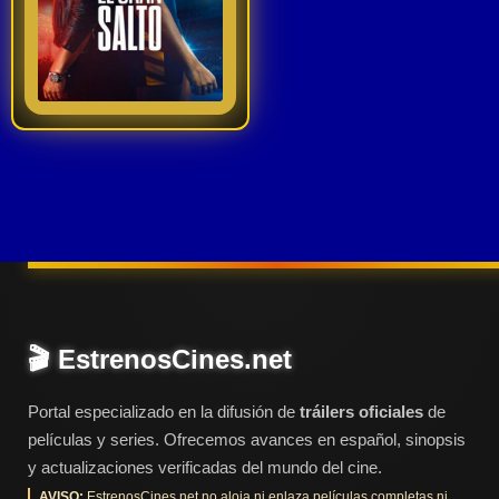
ESTRENOS
narración en dos
Y
CALENDARIO
9
tiempos: el pasado,
con los diferentes
Ver TraiLer
juegos olímpicos que
Estrenos
de Cine
Gervasio ganó, y que
2026
nos llevará a
rememorar: Sídney,
Atenas y Pekín.
Series
2026
🎬 EstrenosCines.net
Estrenos
destacados
2025
Portal especializado en la difusión de
tráilers oficiales
de
películas y series. Ofrecemos avances en español, sinopsis
⭐
y actualizaciones verificadas del mundo del cine.
GÉNEROS
AVISO:
EstrenosCines.net no aloja ni enlaza películas completas ni