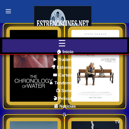
Últimos
Tráilers
de Cine
La cronología del agua – estreno en cines 2025
Lo que aprendí de mi pingüino / estreno en los cines 2025
🎬 VER
AHORA
EN
CINES
Lidia Yuknavitch, una
The Penguin Lessons
🏠 Inicio
de las escritoras
es la historia real de un
▶️ Trailers
feministas más
inglés desilusionado
🎥 Estrenos
Cartelera
influyentes, tuvo una
que comenzó a
de Cine
🎟️ Cartelera
Hoy
juventud marcada por
trabajar en una
🔥 Tendencias
6.714
7.077
2026
2025
el dolor, la adicción y la
escuela en Argentina
📺 Series
autodestrucción.
en 1976. Esperando
Ver TraiLer
Ver TraiLer
🎬 Películas
Próximos
un viaje fácil,
📰 Noticias
Estrenos
descubrió en cambio
en Cines
🔍
una nación complicada
TV
y dividida, y una clase
Never Alone (Nunca más)–sinopsis y estreno en cines 2025
Happy Face | Serie – Trailer | Estreno en SkyShowtime 2025