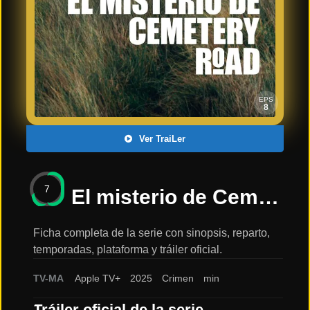
Últimos
Tráilers
en
Español
📺 VER
SERIES
EPS
Y
8
PLATAFORMAS
Ver TraiLer
Series
de TV y
7
Streaming
El misterio de Cemetery Road / ESTRENO EN Apple TV+ 2025: sinopsis, reparto y tráiler
Ficha completa de la serie con sinopsis, reparto,
temporadas, plataforma y tráiler oficial.
Plataformas
Streaming
TV-MA
Apple TV+
2025
Crimen
min
📅
Tráiler oficial de la serie