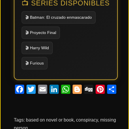
📺 SERIES DISPONIBLES
🎬 Batman: El cruzado enmascarado
🎬 Proyecto Final
🎬 Harry Wild
🎬 Furious
Facebook
Twitter
Email
LinkedIn
WhatsApp
Blogger
Digg
Pinte
Co
Tags:
based on novel or book
,
conspiracy
,
missing
person