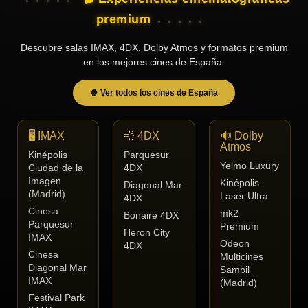
premium
Descubre salas IMAX, 4DX, Dolby Atmos y formatos premium
en los mejores cines de España.
🍿 Ver todos los cines de España
🖥️ IMAX
💨 4DX
🔊 Dolby
Atmos
Kinépolis
Parquesur
Yelmo Luxury
Ciudad de la
4DX
Imagen
Kinépolis
Diagonal Mar
(Madrid)
Laser Ultra
4DX
Cinesa
mk2
Bonaire 4DX
Parquesur
Premium
Heron City
IMAX
Odeon
4DX
Cinesa
Multicines
Diagonal Mar
Sambil
IMAX
(Madrid)
Festival Park