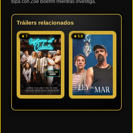
topa con Zoë Boehm mientras investiga.
Tráilers relacionados
★ 7
★ 5.9
★ 7