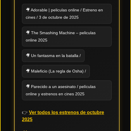
🎥 Adorable | peliculas online / Estreno en
Tendencias
de cine
cines / 3 de octubre de 2025
🎥 The Smashing Machine – peliculas
Top
online 2025
tráilers
del
momento
🎥 Un fantasma en la batalla /
🎥 Maleficio (La regla de Osha) /
🎥 Parecido a un asesinato / películas
online y estrenos en cines 2025
👉
Ver todos los estrenos de octubre
2025