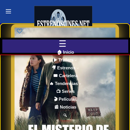
Últimos
Tráilers
de Cine
🎬 VER
AHORA
EN
CINES
🏠 Inicio
▶️ Trailers
🎥 Estrenos
Cartelera
de Cine
🎟️ Cartelera
Hoy
🔥 Tendencias
📺 Series
🎬 Películas
Próximos
📰 Noticias
Estrenos
en Cines
🔍