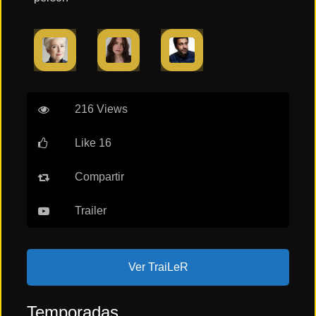
216 Views
Like 16
Compartir
Trailer
Ver TraiLeR
Temporadas