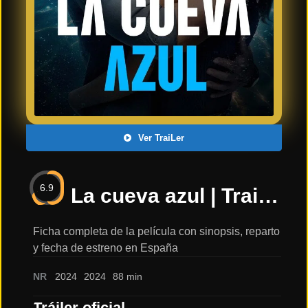
Últimos
Tráilers
en
Español
📺 VER
SERIES
Y
PLATAFORMAS
Ver TraiLer
Series
de TV y
6.9
Streaming
La cueva azul | Trailer oficial 2024 español | PRIME VIDEO |: sinopsis, reparto y tráiler
Ficha completa de la película con sinopsis, reparto
y fecha de estreno en España
Plataformas
Streaming
NR
2024
2024
88 min
📅
Tráiler oficial