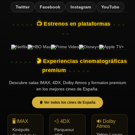
Twitter
Facebook
Instagram
YouTube
📺 Estrenos en plataformas
🎬 Experiencias cinematográficas
premium
Descubre salas IMAX, 4DX, Dolby Atmos y formatos premium
en los mejores cines de España.
🍿 Ver todos los cines de España
🖥️ IMAX
💨 4DX
🔊 Dolby
Atmos
Kinépolis
Parquesur
Yelmo Luxury