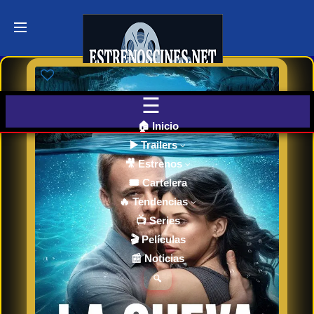
Últimos
Tráilers
de Cine
🎬 VER
AHORA
EN
CINES
🏠 Inicio
▶️ Trailers
🎥 Estrenos
Cartelera
de Cine
🎟️ Cartelera
Hoy
🔥 Tendencias
📺 Series
🎬 Películas
Próximos
📰 Noticias
Estrenos
en Cines
🔍