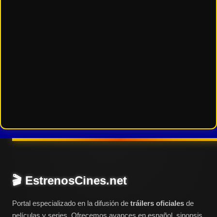
Tendencias
de cine
Top
tráilers
del
momento
🎬 EstrenosCines.net
Portal especializado en la difusión de
tráilers oficiales
de
películas y series. Ofrecemos avances en español, sinopsis