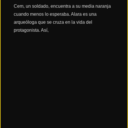
Cem, un soldado, encuentra a su media naranja
cuando menos lo esperaba. Alara es una
Acción
arqueóloga que se cruza en la vida del
protagonista. Así,
Terror
Ciencia
Ficción
🔥
TENDENCIAS
Películas
más
vistas
del mes