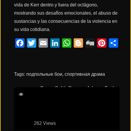
vida de Kerr dentro y fuera del octágono,
mostrando sus desafíos emocionales, el abuso de
Acción
sustancias y las consecuencias de la violencia en
su vida cotidiana.
Terror
Facebook
Twitter
Email
LinkedIn
WhatsApp
Blogger
Digg
Pinte
Co
Ciencia
Ficción
Tags:
подпольные бои
,
спортивная драма
🔥
TENDENCIAS
Benny Safdie
Dwayne Johnson
Emily
Blunt
Lyndsey Gavin
Películas
más
vistas
del mes
262 Views