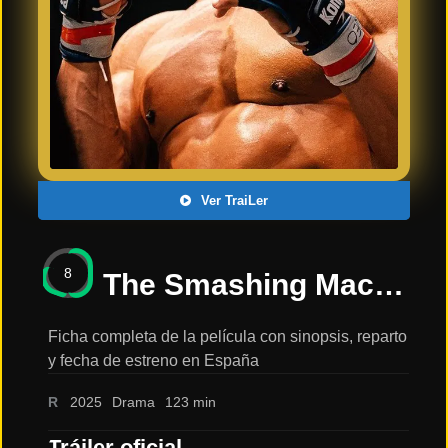
Últimos
Tráilers
en
Español
📺 VER
SERIES
Y
PLATAFORMAS
Ver TraiLer
Series
de TV y
8
Streaming
The Smashing Machine – peliculas online 2025: sinopsis, reparto y tráiler
Ficha completa de la película con sinopsis, reparto
y fecha de estreno en España
Plataformas
Streaming
R
2025
Drama
123 min
📅
Tráiler oficial