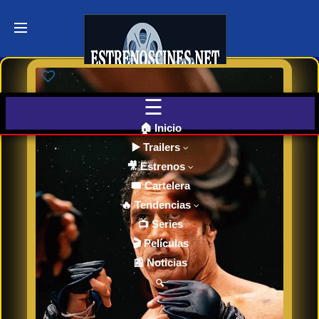
Últimos
Tráilers
de Cine
🎬 VER
AHORA
EN
CINES
🏠 Inicio
▶️ Trailers
🎥 Estrenos
Cartelera
de Cine
🎟️ Cartelera
Hoy
🔥 Tendencias
📺 Series
🎬 Películas
Próximos
📰 Noticias
Estrenos
en Cines
🔍