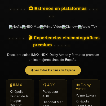
📺 Estrenos en plataformas
🎬 Experiencias cinematográficas
premium
Descubre salas IMAX, 4DX, Dolby Atmos y formatos premium
en los mejores cines de España.
🍿 Ver todos los cines de España
🖥️ IMAX
💨 4DX
🔊 Dolby
Atmos
Kinépolis
Parquesur
Yelmo Luxury
Ciudad de la
4DX
Imagen
Kinépolis
Diagonal Mar
(Madrid)
Laser Ultra