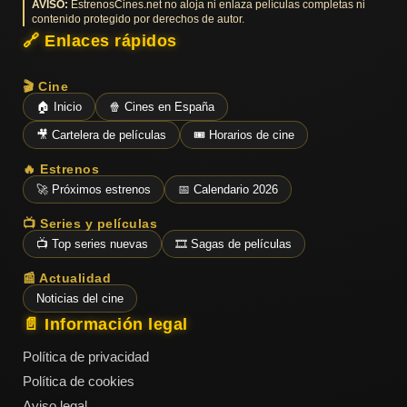
AVISO:
EstrenosCines.net no aloja ni enlaza películas completas ni
contenido protegido por derechos de autor.
🔗 Enlaces rápidos
🎬 Cine
🏠 Inicio
🍿 Cines en España
🎥 Cartelera de películas
🎟️ Horarios de cine
🔥 Estrenos
🚀 Próximos estrenos
📅 Calendario 2026
📺 Series y películas
📺 Top series nuevas
🎞️ Sagas de películas
📰 Actualidad
Noticias del cine
📄 Información legal
Política de privacidad
Política de cookies
Aviso legal