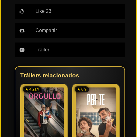
Like 23
Tendencias
de cine
Compartir
Top
tráilers
Trailer
del
momento
Tráilers relacionados
★ 4.214
★ 6.9
★ 5