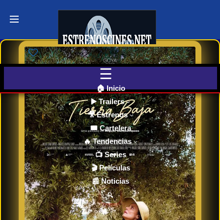
Últimos
Tráilers
de Cine
🎬 VER
AHORA
EN
CINES
🏠 Inicio
▶️ Trailers
🎥 Estrenos
Cartelera
de Cine
🎟️ Cartelera
Hoy
🔥 Tendencias
📺 Series
🎬 Películas
Próximos
📰 Noticias
Estrenos
en Cines
🔍