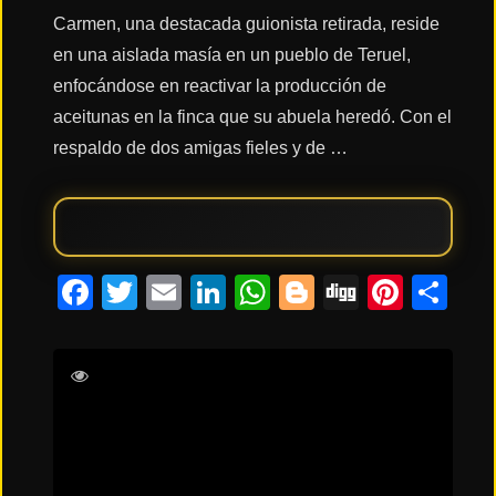
Carmen, una destacada guionista retirada, reside
en una aislada masía en un pueblo de Teruel,
Acción
enfocándose en reactivar la producción de
aceitunas en la finca que su abuela heredó. Con el
Terror
respaldo de dos amigas fieles y de …
Ciencia
Ficción
Facebook
Twitter
Email
LinkedIn
WhatsApp
Blogger
Digg
Pinte
Co
🔥
TENDENCIAS
Miguel Santesmases
Aitana Sánchez-
Gijón
Itziar Miranda
Pere Arquillué
Películas
más
vistas
del mes