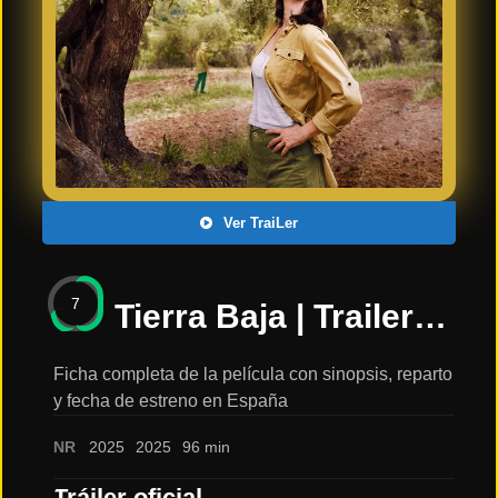
Últimos
Tráilers
en
Español
📺 VER
SERIES
Y
PLATAFORMAS
Ver TraiLer
Series
de TV y
7
Streaming
Tierra Baja | Trailer oficial | 31 de enero de 2025 en cines: sinopsis, reparto y tráiler
Ficha completa de la película con sinopsis, reparto
y fecha de estreno en España
Plataformas
Streaming
NR
2025
2025
96 min
📅
Tráiler oficial