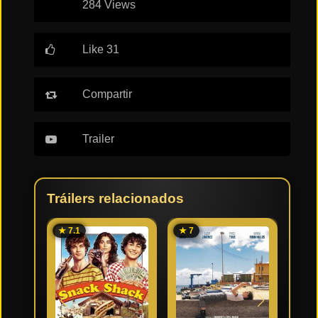
284 Views
Tendencias
de cine
Like 31
Compartir
Top
tráilers
del
momento
Trailer
Tráilers relacionados
★ 7.1
★ 7
★ 6.