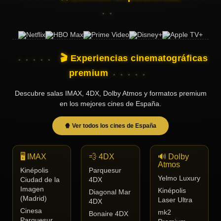
🎬 Experiencias cinematográficas
premium
Descubre salas IMAX, 4DX, Dolby Atmos y formatos premium
en los mejores cines de España.
🍿 Ver todos los cines de España
🖥️ IMAX
💨 4DX
🔊 Dolby
Atmos
Kinépolis
Parquesur
Yelmo Luxury
Ciudad de la
4DX
Imagen
Kinépolis
Diagonal Mar
(Madrid)
Laser Ultra
4DX
Cinesa
mk2
Bonaire 4DX
Parquesur