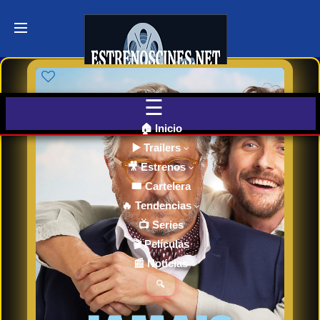
Últimos
Tráilers
de Cine
🎬 VER
AHORA
EN
CINES
🏠 Inicio
▶️ Trailers
🎥 Estrenos
Cartelera
de Cine
🎟️ Cartelera
Hoy
🔥 Tendencias
📺 Series
🎬 Películas
Próximos
📰 Noticias
Estrenos
en Cines
🔍