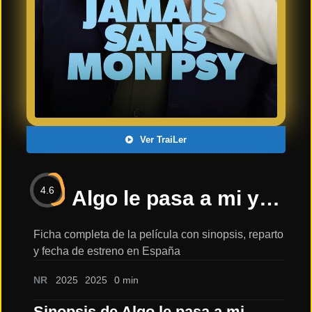
Últimos
Tráilers
en
Español
📺 VER
SERIES
Y
PLATAFORMAS
Ver TraiLer
Series
de TV y
4.6
Streaming
Algo le pasa a mi yerno | Trailer oficial español 2025 |: sinopsis, reparto y tráiler
Ficha completa de la película con sinopsis, reparto
y fecha de estreno en España
Plataformas
Streaming
NR
2025
2025
0 min
📅
Sinopsis de Algo le pasa a mi