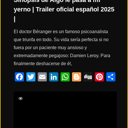
ESTRENOS
Y
CALENDARIO
yerno | Trailer oficial español 2025
|
Estrenos
El doctor Béranger es un famoso psicoanalista
de Cine
2026
que triunfa en todo. Su vida sería perfecta si no
fuera por un paciente muy ansioso y
extremadamente pegajoso: Damien Leroy. Para
Series
finalmente deshacerse de él,
2026
Facebook
Twitter
Email
LinkedIn
WhatsApp
Blogger
Digg
Pinte
Co
Estrenos
destacados
Arnaud Lemort
Baptiste
2025
Lecaplain
Christian Clavier
Claire
Chust
⭐
GÉNEROS