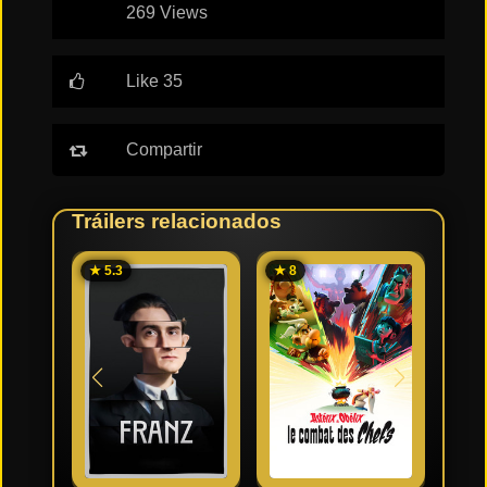
269 Views
Acción
Like 35
Terror
Compartir
Tráilers relacionados
Ciencia
Ficción
★ 5.3
★ 8
★ 7.
🔥
TENDENCIAS
Películas
más
vistas
del mes