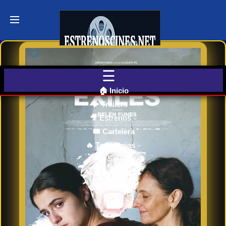
Últimos
Tráilers
de Cine
🎬 VER
AHORA
EN
CINES
🏠 Inicio
▶️ Trailers
🎥 Estrenos
Cartelera
de Cine
🎟️ Cartelera
Hoy
🔥 Tendencias
📺 Series
🎬 Películas
Próximos
📰 Noticias
Estrenos
en Cines
🔍