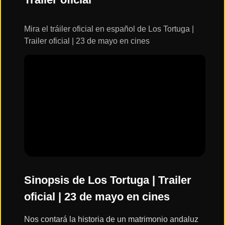
ESTRENOS
Y
CALENDARIO
Mira el tráiler oficial en español de Los Tortuga |
Trailer oficial | 23 de mayo en cines
Estrenos
de Cine
2026
Series
2026
Estrenos
destacados
2025
Sinopsis de Los Tortuga | Trailer
oficial | 23 de mayo en cines
⭐
GÉNEROS
Nos contará la historia de un matrimonio andaluz