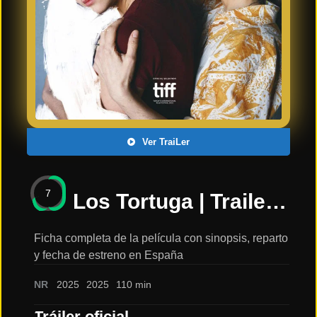
Últimos
Tráilers
en
Español
📺 VER
SERIES
Y
PLATAFORMAS
Ver TraiLer
Series
de TV y
7
Streaming
Los Tortuga | Trailer oficial | 23 de mayo en cines: sinopsis, reparto y tráiler
Ficha completa de la película con sinopsis, reparto
y fecha de estreno en España
Plataformas
Streaming
NR
2025
2025
110 min
📅
Tráiler oficial