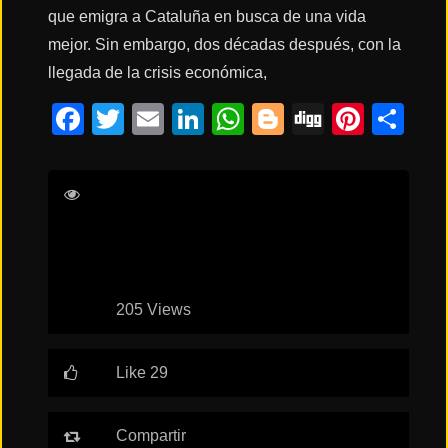
que emigra a Cataluña en busca de una vida
mejor. Sin embargo, dos décadas después, con la
Acción
llegada de la crisis económica,
Facebook
Twitter
Email
LinkedIn
WhatsApp
Blogger
Digg
Pinte
Co
Terror
Belén Funes
Antonia Zegers
Elvira
Ciencia
Lara
Mamen Camacho
Ficción
🔥
TENDENCIAS
205 Views
Like 29
Películas
más
vistas
del mes
Compartir