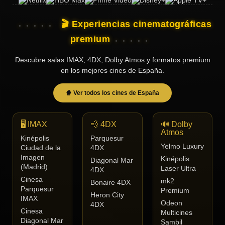
🎬 Experiencias cinematográficas
premium
Descubre salas IMAX, 4DX, Dolby Atmos y formatos premium
en los mejores cines de España.
🍿 Ver todos los cines de España
🖥️ IMAX
💨 4DX
🔊 Dolby
Atmos
Kinépolis
Parquesur
Yelmo Luxury
Ciudad de la
4DX
Imagen
Kinépolis
Diagonal Mar
(Madrid)
Laser Ultra
4DX
Cinesa
mk2
Bonaire 4DX
Parquesur
Premium
Heron City
IMAX
Odeon
4DX
Cinesa
Multicines
Diagonal Mar
Sambil