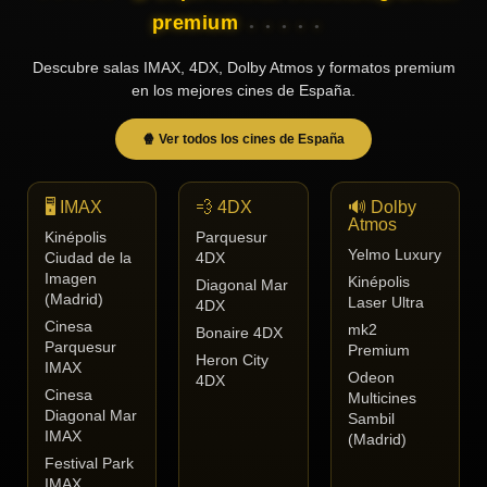
premium
Descubre salas IMAX, 4DX, Dolby Atmos y formatos premium
en los mejores cines de España.
🍿 Ver todos los cines de España
🖥️ IMAX
💨 4DX
🔊 Dolby
Atmos
Kinépolis
Parquesur
Yelmo Luxury
Ciudad de la
4DX
Imagen
Kinépolis
Diagonal Mar
(Madrid)
Laser Ultra
4DX
Cinesa
mk2
Bonaire 4DX
Parquesur
Premium
Heron City
IMAX
Odeon
4DX
Cinesa
Multicines
Diagonal Mar
Sambil
IMAX
(Madrid)
Festival Park
IMAX