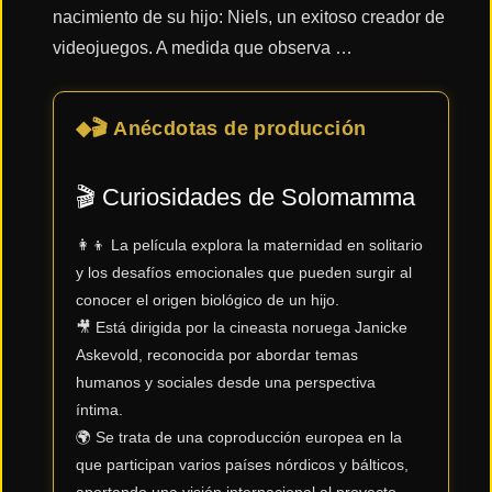
nacimiento de su hijo: Niels, un exitoso creador de
videojuegos. A medida que observa …
Acción
🎬 Anécdotas de producción
Terror
🎬 Curiosidades de
Solomamma
Ciencia
Ficción
👩‍👦 La película explora la maternidad en solitario
y los desafíos emocionales que pueden surgir al
conocer el origen biológico de un hijo.
🔥
TENDENCIAS
🎥 Está dirigida por la cineasta noruega Janicke
Askevold, reconocida por abordar temas
humanos y sociales desde una perspectiva
íntima.
Películas
más
🌍 Se trata de una coproducción europea en la
vistas
del mes
que participan varios países nórdicos y bálticos,
aportando una visión internacional al proyecto.