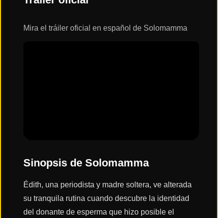
ESTRENOS
Y
CALENDARIO
Mira el tráiler oficial en español de Solomamma
Estrenos
de Cine
2026
Series
2026
Estrenos
Sinopsis de Solomamma
destacados
2025
Édith, una periodista y madre soltera, ve alterada
su tranquila rutina cuando descubre la identidad
⭐
GÉNEROS
del donante de esperma que hizo posible el