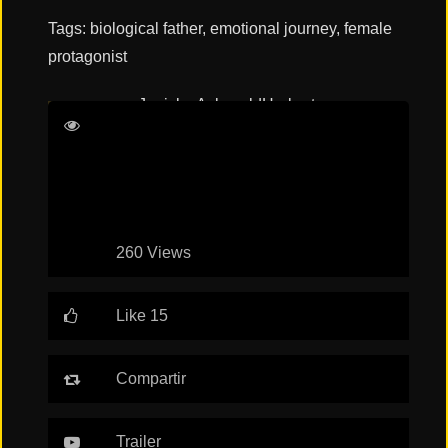
Tags:
biological father
,
emotional journey
,
female
protagonist
Janicke Askevold
Herbert
Nordrum
Lisa Loven Kongsli
Rolf
Kristian Larsen
260 Views
Like 15
Compartir
Trailer