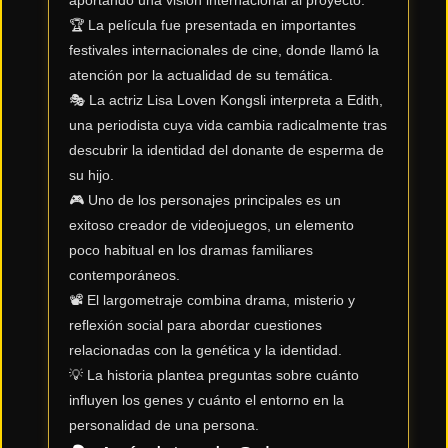
🏆 La película fue presentada en importantes
Tendencias
festivales internacionales de cine, donde llamó la
de cine
atención por la actualidad de su temática.
🎭 La actriz Lisa Loven Kongsli interpreta a Edith,
una periodista cuya vida cambia radicalmente tras
Top
descubrir la identidad del donante de esperma de
tráilers
del
su hijo.
momento
🎮 Uno de los personajes principales es un
exitoso creador de videojuegos, un elemento
poco habitual en los dramas familiares
contemporáneos.
📽️ El largometraje combina drama, misterio y
reflexión social para abordar cuestiones
relacionadas con la genética y la identidad.
💡 La historia plantea preguntas sobre cuánto
influyen los genes y cuánto el entorno en la
personalidad de una persona.