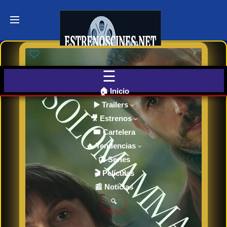
Últimos
Tráilers
de Cine
🎬 VER
AHORA
EN
CINES
🏠 Inicio
▶️ Trailers
🎥 Estrenos
Cartelera
de Cine
🎟️ Cartelera
Hoy
🔥 Tendencias
📺 Series
🎬 Películas
Próximos
📰 Noticias
Estrenos
en Cines
🔍