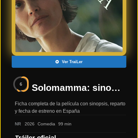
Últimos
Tráilers
en
Español
📺 VER
SERIES
Y
PLATAFORMAS
Ver TraiLer
Series
de TV y
6
Streaming
Solomamma: sinopsis, reparto y tráiler
Ficha completa de la película con sinopsis, reparto
y fecha de estreno en España
Plataformas
Streaming
NR
2026
Comedia
99 min
📅
Tráiler oficial