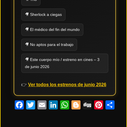
🎥 Sherlock a ciegas
🎥 El médico del fin del mundo
🎥 No aptos para el trabajo
🎥 Este cuerpo mío / estreno en cines – 3
de junio 2026
👉
Ver todos los estrenos de junio 2026
Facebook
Twitter
Email
LinkedIn
WhatsApp
Blogger
Digg
Pinte
Co