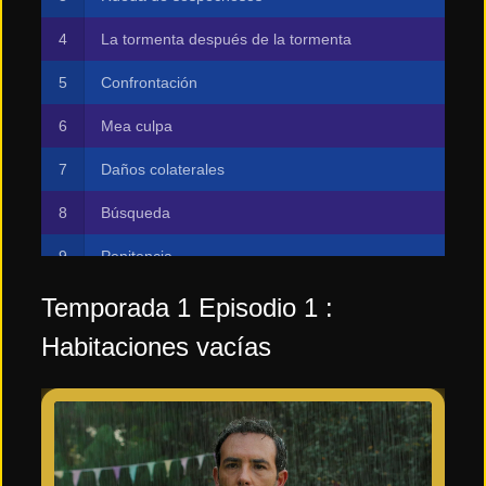
La tormenta después de la tormenta
Confrontación
Mea culpa
Daños colaterales
Búsqueda
Penitencia
La sentencia
Temporada 1 Episodio 1 :
Habitaciones vacías