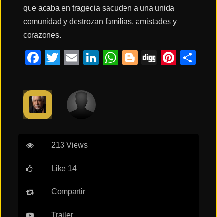
que acaba en tragedia sacuden a una unida
comunidad y destrozan familias, amistades y
Acción
corazones.
Facebook
Twitter
Email
LinkedIn
WhatsApp
Blogger
Digg
Pinte
Co
Terror
Ciencia
Ficción
🔥
TENDENCIAS
213 Views
Like 14
Películas
más
Compartir
vistas
del mes
Trailer