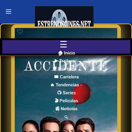
Últimos
Tráilers
de Cine
🎬 VER
AHORA
EN
CINES
🏠 Inicio
▶️ Trailers
🎥 Estrenos
Cartelera
de Cine
🎟️ Cartelera
Hoy
🔥 Tendencias
📺 Series
🎬 Películas
Próximos
📰 Noticias
Estrenos
en Cines
🔍