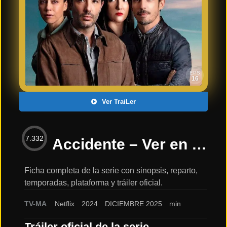
Últimos
Tráilers
en
Español
📺 VER
SERIES
EPS
Y
16
PLATAFORMAS
Ver TraiLer
Series
de TV y
7.332
Streaming
Accidente – Ver en NETFLIX – TEMPORADA 2 2025: sinopsis, reparto y tráiler
Ficha completa de la serie con sinopsis, reparto,
temporadas, plataforma y tráiler oficial.
Plataformas
Streaming
TV-MA
Netflix
2024
DICIEMBRE 2025
min
📅
Tráiler oficial de la serie