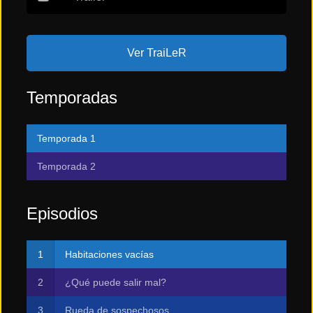
Tendencias
de cine
Ver TraiLeR
Temporadas
Top
tráilers
del
momento
Temporada 1
Temporada 2
Episodios
Habitaciones vacías
¿Qué puede salir mal?
Rueda de sospechosos