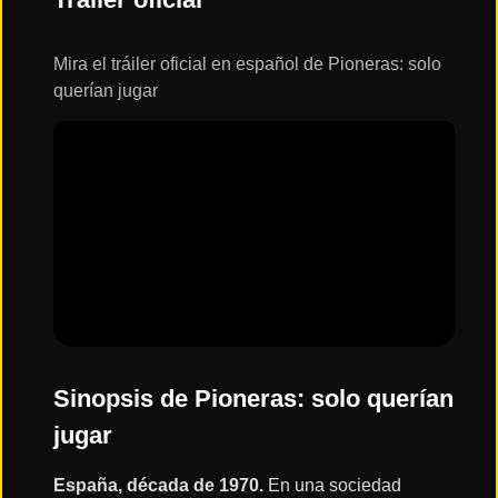
ESTRENOS
Y
CALENDARIO
Mira el tráiler oficial en español de Pioneras: solo
querían jugar
Estrenos
de Cine
2026
Series
2026
Estrenos
destacados
2025
Sinopsis de Pioneras: solo querían
jugar
⭐
GÉNEROS
España, década de 1970.
En una sociedad