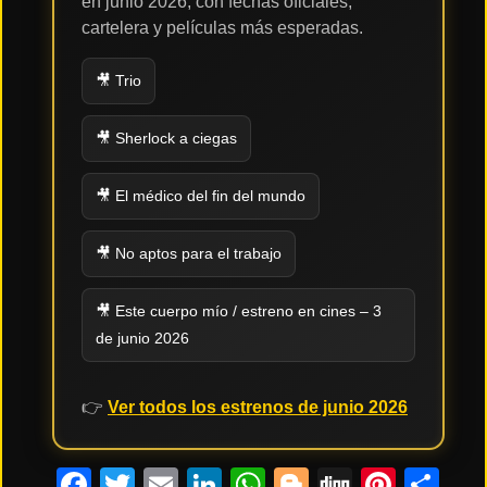
en junio 2026, con fechas oficiales,
cartelera y películas más esperadas.
🎥 Trio
🎥 Sherlock a ciegas
🎥 El médico del fin del mundo
🎥 No aptos para el trabajo
🎥 Este cuerpo mío / estreno en cines – 3
de junio 2026
👉
Ver todos los estrenos de junio 2026
Facebook
Twitter
Email
LinkedIn
WhatsApp
Blogger
Digg
Pinte
Co