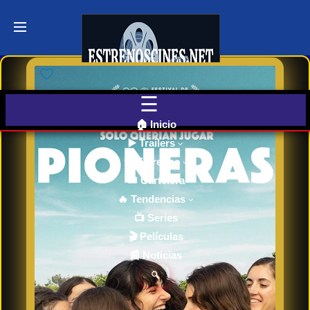
Últimos
Tráilers
de Cine
🎬 VER
AHORA
EN
CINES
🏠 Inicio
▶️ Trailers
🎥 Estrenos
Cartelera
de Cine
🎟️ Cartelera
Hoy
🔥 Tendencias
📺 Series
🎬 Películas
Próximos
📰 Noticias
Estrenos
en Cines
🔍