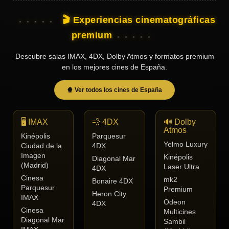
🎬 Experiencias cinematográficas
premium
Descubre salas IMAX, 4DX, Dolby Atmos y formatos premium
en los mejores cines de España.
🍿 Ver todos los cines de España
🖥️ IMAX
💨 4DX
🔊 Dolby
Atmos
Kinépolis
Parquesur
Yelmo Luxury
Ciudad de la
4DX
Imagen
Kinépolis
Diagonal Mar
(Madrid)
Laser Ultra
4DX
Cinesa
mk2
Bonaire 4DX
Parquesur
Premium
Heron City
IMAX
Odeon
4DX
Cinesa
Multicines
Diagonal Mar
Sambil