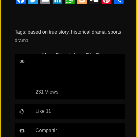
Tags:
based on true story
,
historical drama
,
sports
drama
Marta Díaz de Lope Díaz
Bruna
Lucadamo
Daniel Ibáñez
Sofía de
Iznájar
231 Views
Like 11
Compartir