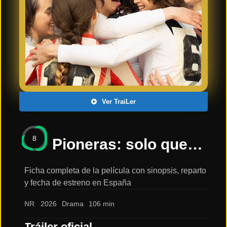
Últimos
Tráilers
en
Español
📺 VER
SERIES
Y
PLATAFORMAS
Ver TraiLer
Series
de TV y
8
Streaming
Pioneras: solo querían jugar: sinopsis, reparto y tráiler
Ficha completa de la película con sinopsis, reparto
y fecha de estreno en España
Plataformas
Streaming
NR
2026
Drama
106 min
📅
Tráiler oficial