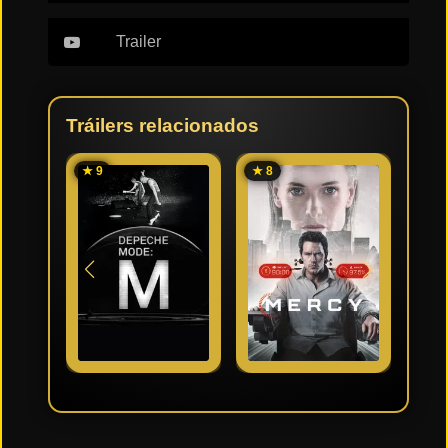
Trailer
Tráilers relacionados
★ 9
★ 8
★ 7