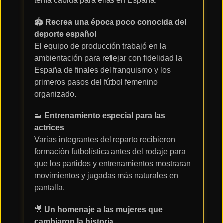
tenía cabida para ellas en España.
Tendencias
🏟️
Recrea una época poco conocida del
de cine
deporte español
El equipo de producción trabajó en la
ambientación para reflejar con fidelidad la
Top
España de finales del franquismo y los
tráilers
primeros pasos del fútbol femenino
del
momento
organizado.
👟
Entrenamiento especial para las
actrices
Varias integrantes del reparto recibieron
formación futbolística antes del rodaje para
que los partidos y entrenamientos mostraran
movimientos y jugadas más naturales en
pantalla.
🎥
Un homenaje a las mujeres que
cambiaron la historia