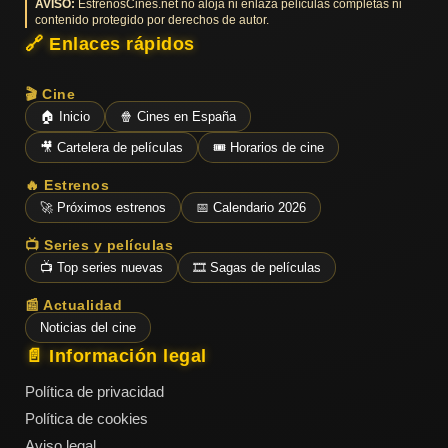
AVISO:
EstrenosCines.net no aloja ni enlaza películas completas ni
contenido protegido por derechos de autor.
🔗 Enlaces rápidos
🎬 Cine
🏠 Inicio
🍿 Cines en España
🎥 Cartelera de películas
🎟️ Horarios de cine
🔥 Estrenos
🚀 Próximos estrenos
📅 Calendario 2026
📺 Series y películas
📺 Top series nuevas
🎞️ Sagas de películas
📰 Actualidad
Noticias del cine
📄 Información legal
Política de privacidad
Política de cookies
Aviso legal