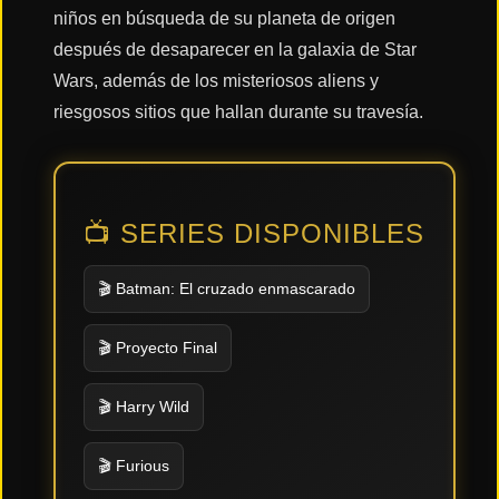
niños en búsqueda de su planeta de origen
después de desaparecer en la galaxia de Star
Acción
Wars, además de los misteriosos aliens y
riesgosos sitios que hallan durante su travesía.
Terror
📺 SERIES DISPONIBLES
Ciencia
Ficción
🎬 Batman: El cruzado enmascarado
🔥
TENDENCIAS
🎬 Proyecto Final
🎬 Harry Wild
Películas
más
vistas
🎬 Furious
del mes