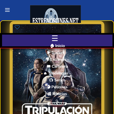
Últimos
Tráilers
de Cine
🎬 VER
AHORA
EN
CINES
🏠 Inicio
▶️ Trailers
🎥 Estrenos
Cartelera
de Cine
🎟️ Cartelera
Hoy
🔥 Tendencias
📺 Series
🎬 Películas
Próximos
📰 Noticias
Estrenos
en Cines
🔍