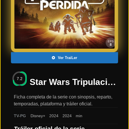
Últimos
Tráilers
en
Español
📺 VER
SERIES
EPS
Y
8
PLATAFORMAS
Ver TraiLer
Series
de TV y
7.2
Streaming
Star Wars Tripulación perdida SERIE DISNEY +: sinopsis, reparto y tráiler
Ficha completa de la serie con sinopsis, reparto,
temporadas, plataforma y tráiler oficial.
Plataformas
Streaming
TV-PG
Disney+
2024
2024
min
📅
Tráiler oficial de la serie