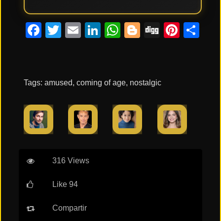
Tendencias
Facebook
Twitter
Email
LinkedIn
WhatsApp
Blogger
Digg
Pinte
Co
de cine
Top
tráilers
del
Tags:
amused
,
coming of age
,
nostalgic
momento
316 Views
Like 94
Compartir