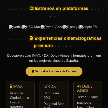
📺 Estrenos en plataformas
🎬 Experiencias cinematográficas
premium
Descubre salas IMAX, 4DX, Dolby Atmos y formatos premium
en los mejores cines de España.
🍿 Ver todos los cines de España
🖥️ IMAX
💨 4DX
🔊 Dolby
Atmos
Kinépolis
Parquesur
Yelmo Luxury
Ciudad de la
4DX
Imagen
Kinépolis
Diagonal Mar
(Madrid)
Laser Ultra