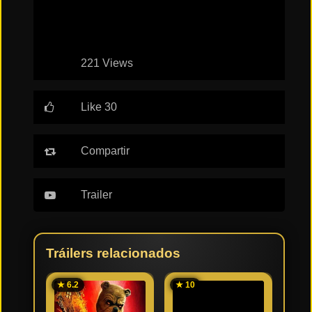
Tendencias
de cine
221 Views
Top
tráilers
Like 30
del
momento
Compartir
Trailer
Tráilers relacionados
★ 6.2
★ 10
★ 8