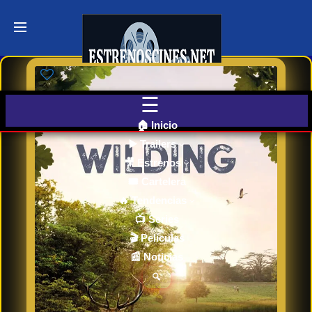
Últimos
Tráilers
de Cine
🎬 VER
AHORA
EN
CINES
🏠 Inicio
▶️ Trailers
🎥 Estrenos
Cartelera
de Cine
🎟️ Cartelera
Hoy
🔥 Tendencias
📺 Series
🎬 Películas
Próximos
📰 Noticias
Estrenos
en Cines
🔍