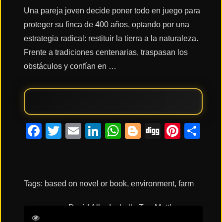
Una pareja joven decide poner todo en juego para
proteger su finca de 400 años, optando por una
Acción
estrategia radical: restituir la tierra a la naturaleza.
Frente a tradiciones centenarias, traspasan los
Terror
obstáculos y confían en …
Ciencia
Ficción
Facebook
Twitter
Email
LinkedIn
WhatsApp
Blogger
Digg
Pinte
Co
🔥
TENDENCIAS
Tags:
based on novel or book
,
environment
,
farm
Películas
más
vistas
David Allen
Isabella Tree
Matthew
del mes
Collyer
Rhiannon Hughes