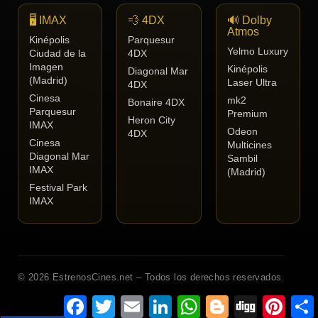
🖥️ IMAX
💨 4DX
🔊 Dolby
Atmos
Kinépolis
Parquesur
Yelmo Luxury
Ciudad de la
4DX
Imagen
Kinépolis
Diagonal Mar
(Madrid)
Laser Ultra
4DX
Cinesa
mk2
Bonaire 4DX
Parquesur
Premium
Heron City
IMAX
Odeon
4DX
Cinesa
Multicines
Diagonal Mar
Sambil
IMAX
(Madrid)
Festival Park
IMAX
© 2026 EstrenosCines.net – Todos los derechos reservados.
Facebook
Twitter
Email
LinkedIn
WhatsApp
Blogger
Digg
Pinteres
C