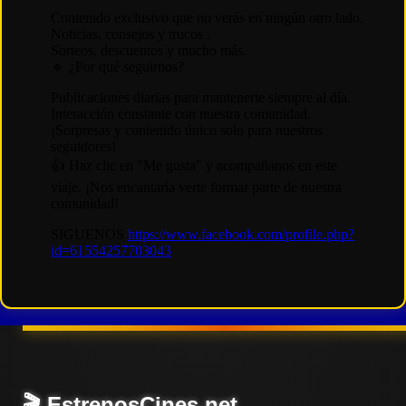
🎬 EstrenosCines.net