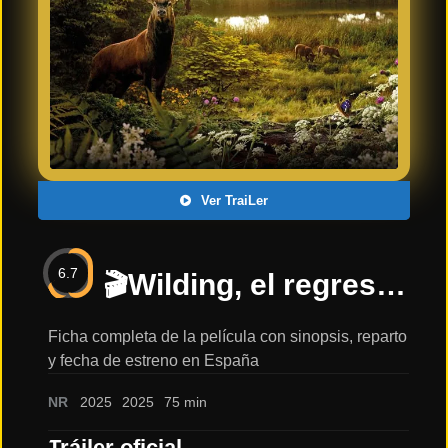
Últimos
Tráilers
en
Español
📺 VER
SERIES
Y
PLATAFORMAS
Ver TraiLer
Series
de TV y
6.7
Streaming
🎬Wilding, el regreso de la naturaleza – Trailer español 2025🎬: sinopsis, reparto y tráiler
Ficha completa de la película con sinopsis, reparto
y fecha de estreno en España
Plataformas
Streaming
NR
2025
2025
75 min
📅
Tráiler oficial