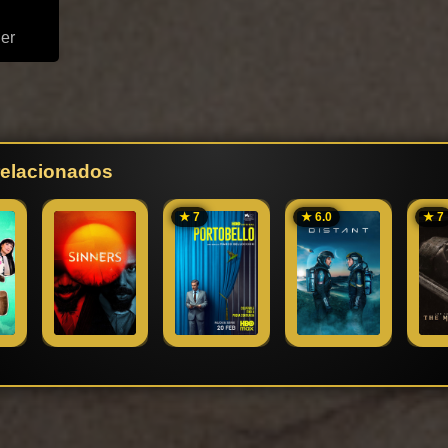
ler
 relacionados
★ 7
★ 6.0
★ 7