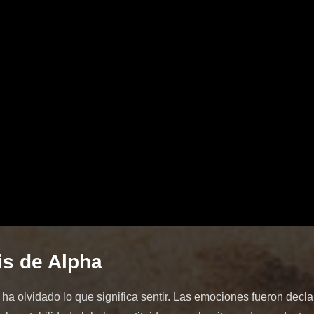
is de Alpha
ha olvidado lo que significa sentir. Las emociones fueron decl