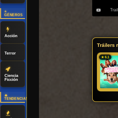
Trai
⭐
GÉNEROS
Acción
Tráilers
Terror
★ 6.1
Ciencia
Ficción
🔥
TENDENCIAS