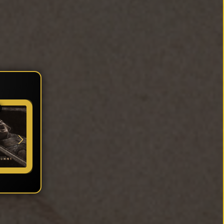
★ 7
★ 6.672
★ 6