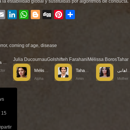
la estabilidad global y sustituidas por algoritmos de conducta.
ebook
witter
Email
LinkedIn
WhatsApp
Blogger
Digg
Pinterest
Compartir
rror
,
coming of age
,
disease
Julia Ducournau
Golshifteh Farahani
Mélissa Boros
Tahar
Julia Ducournau
Mélissa Boros
Tahar Rahim
ته فراهانی
ctor
Alpha
Amin
Mother
ws
 15
partir