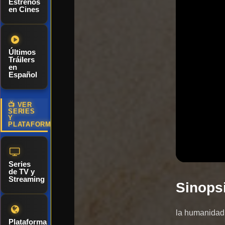
Estrenos
en Cines
Últimos
Tráilers
en
Español
📺 VER
SERIES
Y
PLATAFORMAS
Series
de TV y
Streaming
Sinops
la humanidad 
Plataformas