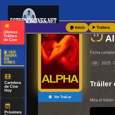
🏠 Inicio
▶️ Trailers
Últimos
6.8
Al
Tráilers
de Cine
🎬 VER
Ficha complet
AHORA
EN
CINES
2025
NR
Tráiler 
Cartelera
de Cine
Hoy
Ver TraiLer
Mira el tráile
Próximos