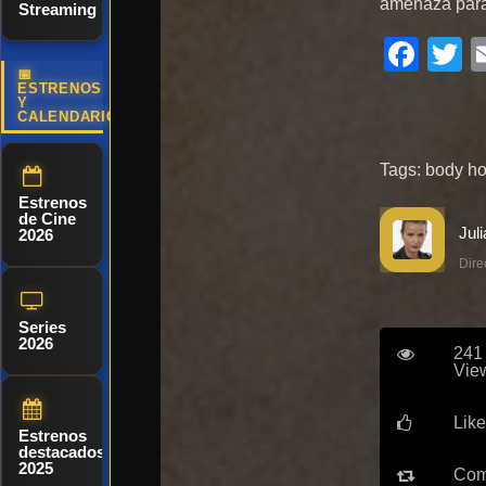
amenaza para 
Streaming
Fac
T
📅
ESTRENOS
Y
CALENDARIO
Tags:
body ho
Estrenos
de Cine
2026
Dire
Series
2026
241
Vie
Like
Estrenos
destacados
2025
Com