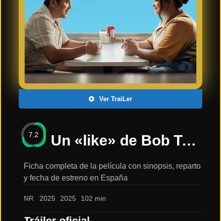
Últimos
Tráilers
en
Español
📺 VER
SERIES
Y
PLATAFORMAS
Ver TraiLer
Series
de TV y
7.2
Streaming
Un «like» de Bob Trevino /TRAILER OFICIAL 2025 HD: sinopsis, reparto y tráiler
Ficha completa de la película con sinopsis, reparto
y fecha de estreno en España
Plataformas
Streaming
NR
2025
2025
102 min
📅
Tráiler oficial