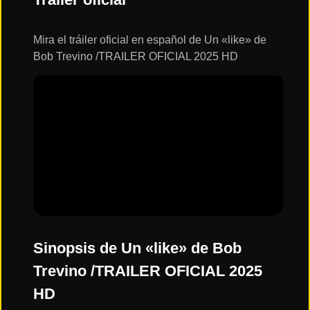
ESTRENOS
Y
CALENDARIO
Mira el tráiler oficial en español de Un «like» de
Bob Trevino /TRAILER OFICIAL 2025 HD
Estrenos
de Cine
2026
Series
2026
Estrenos
destacados
2025
Sinopsis de Un «like» de Bob
Trevino /TRAILER OFICIAL 2025
⭐
HD
GÉNEROS