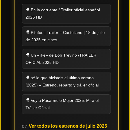
🎥 En la corriente / Trailer oficial español
Tendencias
de cine
2025 HD
🎥 Pitufos | Trailer – Castellano | 18 de julio
Top
de 2025 en cines
tráilers
del
momento
🎥 Un «like» de Bob Trevino /TRAILER
OFICIAL 2025 HD
🎥 sé lo que hicisteis el último verano
(2025) – Estreno, reparto y tráiler oficial
🎥 Voy a Pasármelo Mejor 2025: Mira el
Tráiler Oficial
👉
Ver todos los estrenos de julio 2025