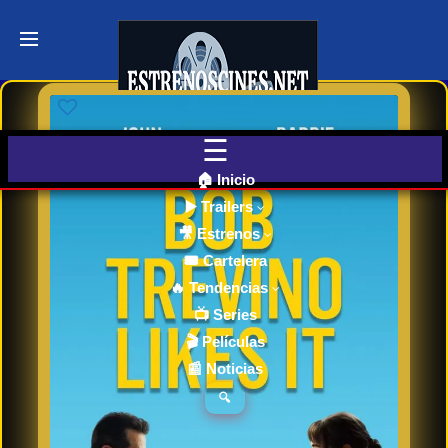
Últimos
Tráilers
de Cine
🎬 VER
AHORA
EN
CINES
🏠 Inicio
▶️ Trailers
🎥 Estrenos
Cartelera
de Cine
🎟️ Cartelera
Hoy
🔥 Tendencias
📺 Series
🎬 Películas
Próximos
📰 Noticias
Estrenos
en Cines
🔍