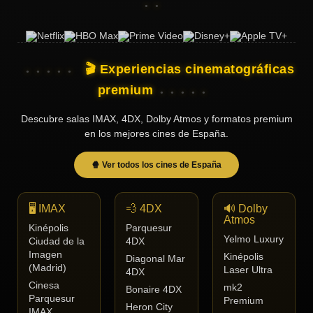
🎬 Experiencias cinematográficas
premium
Descubre salas IMAX, 4DX, Dolby Atmos y formatos premium
en los mejores cines de España.
🍿 Ver todos los cines de España
🖥️ IMAX
💨 4DX
🔊 Dolby
Atmos
Kinépolis
Parquesur
Yelmo Luxury
Ciudad de la
4DX
Imagen
Kinépolis
Diagonal Mar
(Madrid)
Laser Ultra
4DX
Cinesa
mk2
Bonaire 4DX
Parquesur
Premium
Heron City
IMAX