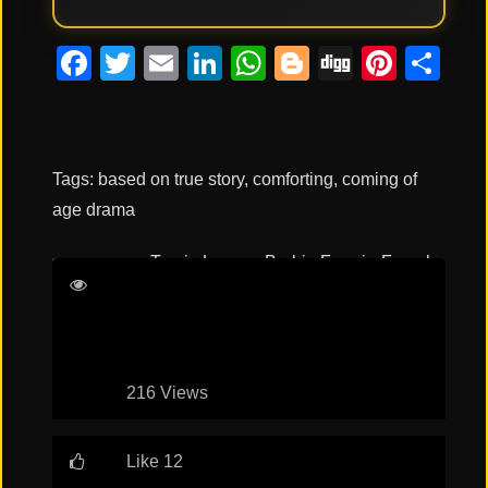
Facebook
Twitter
Email
LinkedIn
WhatsApp
Blogger
Digg
Pinte
Co
Tags:
based on true story
,
comforting
,
coming of
age drama
Tracie Laymon
Barbie Ferreira
French
Stewart
John Leguizamo
216 Views
Like 12