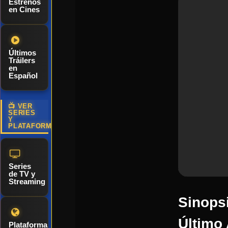
Estrenos
en Cines
Últimos
Tráilers
en
Español
📺 VER
SERIES
Y
PLATAFORMAS
Series
de TV y
Streaming
Sinopsi
Último 
Plataformas