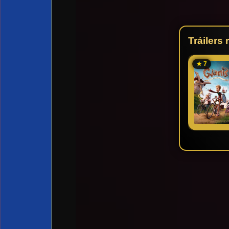
Tráilers
★ 7