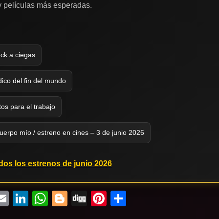
 y películas más esperadas.
ock a ciegas
dico del fin del mundo
os para el trabajo
uerpo mío / estreno en cines – 3 de junio 2026
dos los estrenos de junio 2026
ebook
witter
Email
LinkedIn
WhatsApp
Blogger
Digg
Pinterest
Compartir