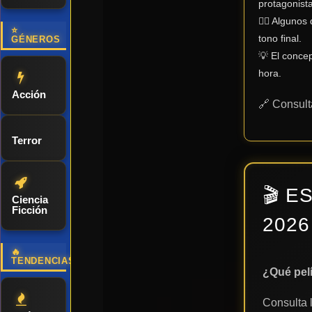
protagonist
🤹‍♂️ Alguno
⭐
tono final.
GÉNEROS
💡 El concep
hora.
Acción
🔗 Consult
Terror
🎬 E
Ciencia
Ficción
2026
🔥
TENDENCIAS
¿Qué pelí
Consulta 