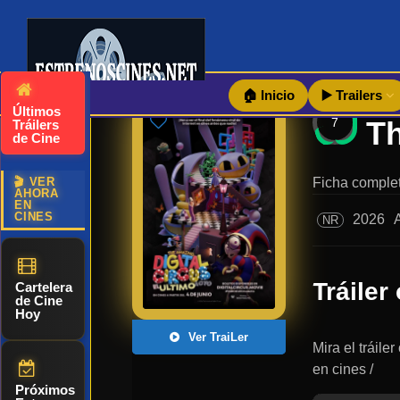
🏠 Inicio
▶️ Trailers
Últimos
7
Tráilers
de Cine
🎬 VER
Ficha complet
AHORA
EN
CINES
2026
NR
Tráiler 
Cartelera
de Cine
Hoy
Ver TraiLer
Mira el tráile
en cines /
Próximos