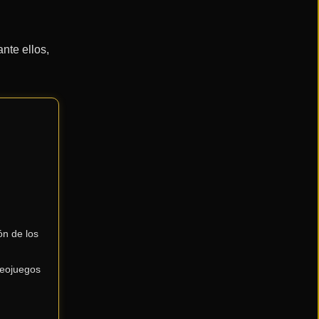
nte ellos,
ón de los
deojuegos