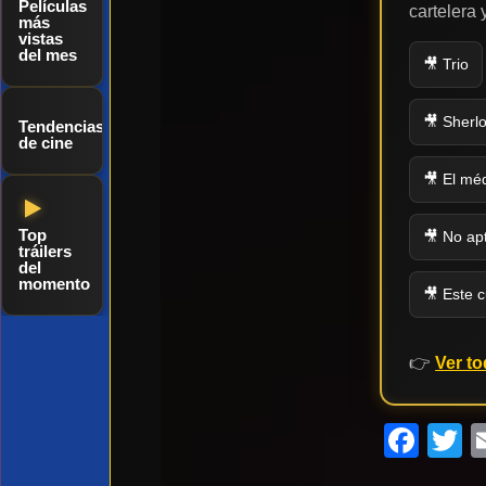
Películas
cartelera
más
vistas
del mes
🎥 Trio
🎥 Sherl
Tendencias
de cine
🎥 El mé
Top
🎥 No apt
tráilers
del
momento
🎥 Este c
👉
Ver to
Fac
T