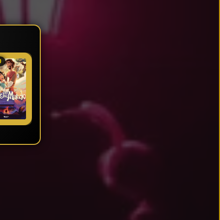
0
★ 5.6
★ 6.636
★ 8.7