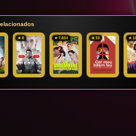
 relacionados
★ 8
★ 7.604
★ 10
★ 1