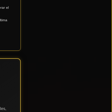
rar el
ltima
O
les,