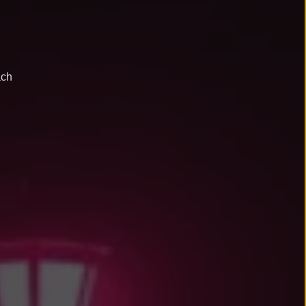
ach
ch