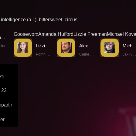
l intelligence (a.i.)
,
bittersweet
,
circus
Gooseworx
Amanda Hufford
Lizzie Freeman
Michael Kov
Gooseworx
Lizzie Freeman
Alex Rochon
Michael Kova
ctor
Pomni (voice)
Caine (voice)
Jax (voice)
ws
 22
partir
ler