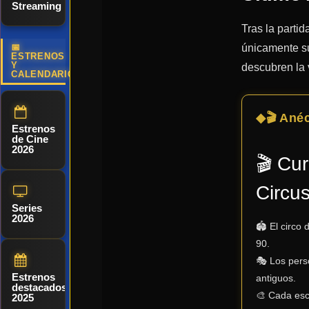
Streaming
Tras la parti
únicamente su
📅
ESTRENOS
Y
descubren la 
CALENDARIO
🎬 Ané
Estrenos
de Cine
2026
🎬 Cu
Circus
Series
2026
🏟️ El circo
90.
🎭 Los pers
Estrenos
antiguos.
destacados
🎨 Cada esc
2025