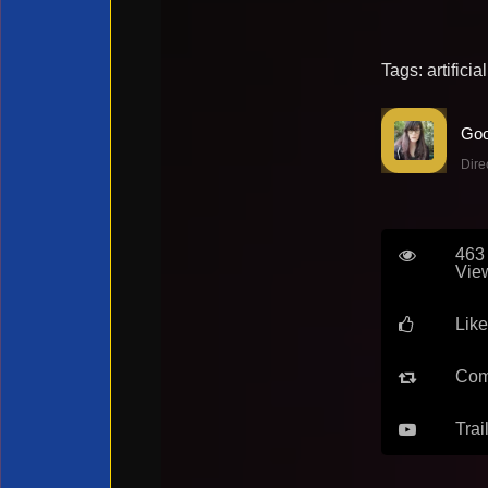
Tags:
artificia
Dire
463
Vie
Like
Com
Trai