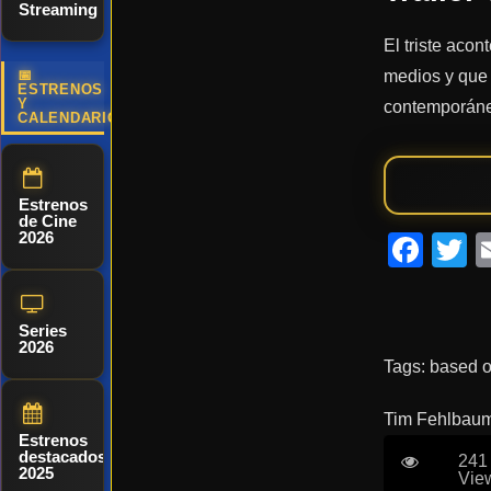
Streaming
El triste acon
medios y que 
📅
ESTRENOS
Y
contemporáne
CALENDARIO
Estrenos
de Cine
2026
Fac
T
Series
2026
Tags:
based o
Tim Fehlbau
Estrenos
destacados
241
2025
Vie