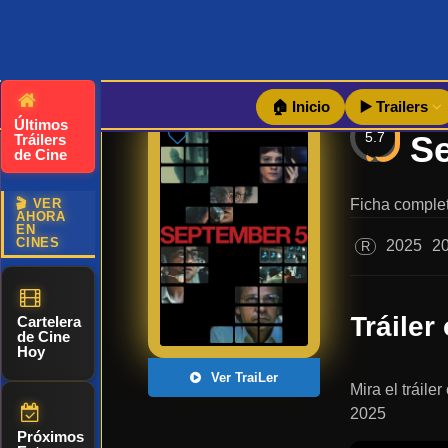
🏠 Inicio
▶️ Trailers
Últimos
5.7
Tráilers
de Cine
🎬 VER
Ficha complet
AHORA
EN
CINES
2025
2
R
Tráiler 
Cartelera
de Cine
Hoy
Ver TraiLer
Mira el tráile
2025
Próximos