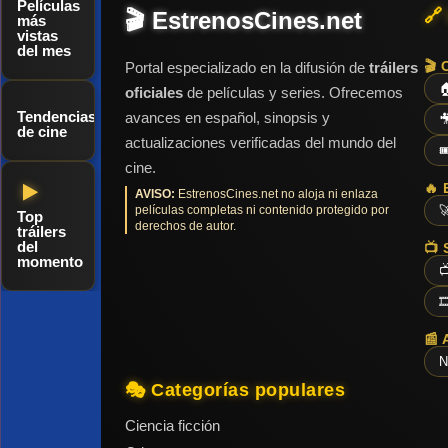
Películas
🔗
🎬 EstrenosCines.net
más
vistas
del mes
🎬 
Portal especializado en la difusión de
tráilers

oficiales
de películas y series. Ofrecemos
Tendencias
avances en español, sinopsis y

de cine
actualizaciones verificadas del mundo del

cine.
🔥 
AVISO:
EstrenosCines.net no aloja ni enlaza
películas completas ni contenido protegido por

Top
derechos de autor.
tráilers
del
📺 
momento


📰 
N
🎭 Categorías populares
Ciencia ficción