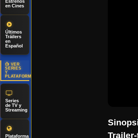
Estrenos
en Cines
Últimos
Tráilers
en
Español
📺 VER
SERIES
Y
PLATAFORMAS
Series
de TV y
Streaming
Sinopsi
Trailer
Plataformas