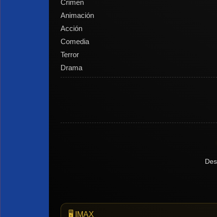
Crimen
Animación
Acción
Comedia
Terror
Drama
Des
🖥️ IMAX