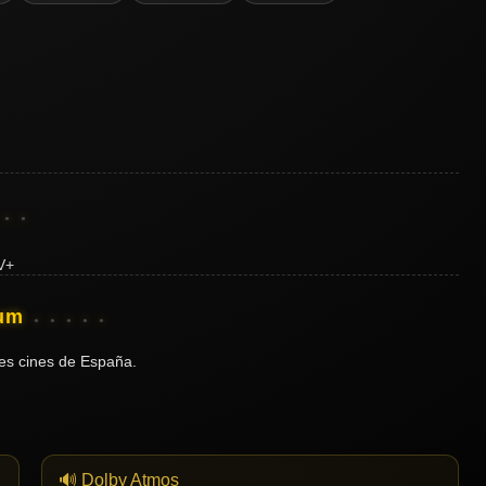
ium
es cines de España.
🔊 Dolby Atmos