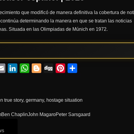
tecimiento que modificó de manera definitiva la cobertura de not
continúa determinando la manera en que se tratan las noticias
as. Situada en las Olimpiadas de Múnich en 1972.
ebook
witter
Email
LinkedIn
WhatsApp
Blogger
Digg
Pinterest
Compartir
n true story
,
germany
,
hostage situation
m
Ben Chaplin
John Magaro
Peter Sarsgaard
ws