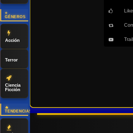
Like
⭐
GÉNEROS
Com
Trai
Acción
Terror
Ciencia
Ficción
🔥
TENDENCIAS