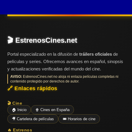
tomarse un descanso
Últimos
Tráilers
de la gran ciudad y
en
Español
visitar la propiedad con
su hija Ginger. Todo se
tuerce cuando, de
📺 VER
🎬 EstrenosCines.net
SERIES
camino a la granja y
Y
PLATAFORMAS
en plena noche, la
Portal especializado en la difusión de
tráilers oficiales
de
familia sufre el brutal
películas y series. Ofrecemos avances en español, sinopsis
ataque de un animal al
y actualizaciones verificadas del mundo del cine.
Series
que no consiguen ver
de TV y
AVISO:
EstrenosCines.net no aloja ni enlaza películas completas ni
Streaming
contenido protegido por derechos de autor.
y, en un intento
🔗 Enlaces rápidos
desesperado por huir,
se atrincheran dentro
🎬 Cine
Plataformas
de la ...
🏠 Inicio
🍿 Cines en España
Streaming
🎥 Cartelera de películas
🎟️ Horarios de cine
📅
🔥 Estrenos