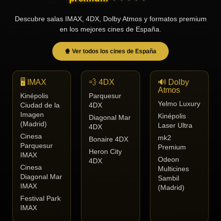
Tendencias
Descubre salas IMAX, 4DX, Dolby Atmos y formatos premium
de cine
en los mejores cines de España.
🍿 Ver todos los cines de España
Top
tráilers
del
🖥️ IMAX
💨 4DX
🔊 Dolby
momento
Atmos
Kinépolis
Parquesur
Yelmo Luxury
Ciudad de la
4DX
Imagen
Kinépolis
Diagonal Mar
(Madrid)
Laser Ultra
4DX
Cinesa
mk2
Bonaire 4DX
Parquesur
Premium
Heron City
IMAX
Odeon
4DX
Cinesa
Multicines
Diagonal Mar
Sambil
IMAX
(Madrid)
Festival Park
IMAX