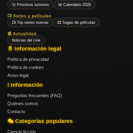
ESTRENOS
Y
🚀 Próximos estrenos
📅 Calendario 2026
CALENDARIO
📺 Series y películas
📺 Top series nuevas
🎞️ Sagas de películas
Estrenos
📰 Actualidad
de Cine
2026
Noticias del cine
📄 Información legal
Política de privacidad
Series
Política de cookies
2026
Aviso legal
ℹ️ Información
Estrenos
Preguntas frecuentes (FAQ)
destacados
Quiénes somos
2025
Contacto
🎭 Categorías populares
⭐
GÉNEROS
Ciencia ficción