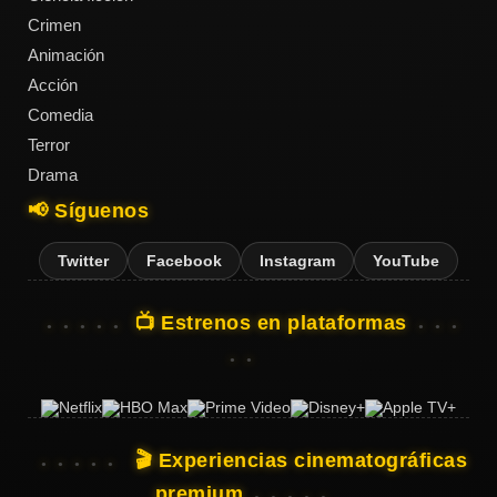
Crimen
Animación
Acción
Acción
Comedia
Terror
Terror
Drama
📢 Síguenos
Ciencia
Ficción
Twitter
Facebook
Instagram
YouTube
🔥
📺 Estrenos en plataformas
TENDENCIAS
Películas
más
vistas
🎬 Experiencias cinematográficas
del mes
premium