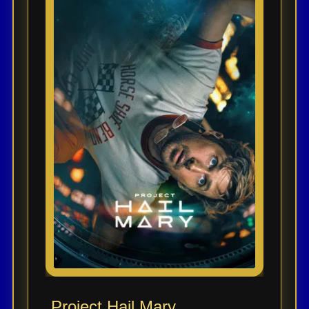
ESTRENOS
Y
CALENDARIO
Estrenos
de Cine
2026
Series
2026
Estrenos
destacados
2025
⭐
GÉNEROS
Project Hail Mary