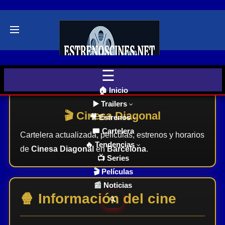
Últimos
Tráilers
de Cine
🎬 VER
AHORA
Inicio
>
Cartelera Barcelona
> Cinesa Diagonal
EN
CINES
🏠 Inicio
▶️ Trailers
🎬 Cinesa Diagonal
🎥 Estrenos
Cartelera
de Cine
🎟️ Cartelera
Cartelera actualizada, películas, estrenos y horarios
Hoy
🔥 Tendencias
de
Cinesa Diagonal
en
Barcelona
.
📺 Series
🎬 Películas
Próximos
📰 Noticias
Estrenos
en Cines
🍿 Información del cine
🔍