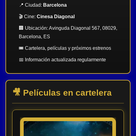
📍 Ciudad:
Barcelona
Últimos
Tráilers
en
🎬 Cine:
Cinesa Diagonal
Español
🏢 Ubicación: Avinguda Diagonal 567, 08029,
Barcelona, ES
📺 VER
SERIES
Y
🎟️ Cartelera, películas y próximos estrenos
PLATAFORMAS
📅 Información actualizada regularmente
Series
de TV y
Streaming
🎥 Películas en cartelera
Plataformas
Streaming
📅