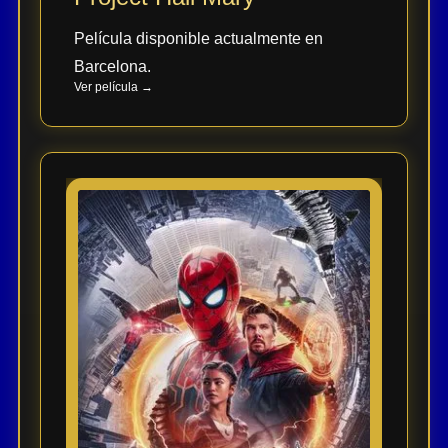
Película disponible actualmente en
Acción
Barcelona.
Ver película →
Terror
Ciencia
Ficción
🔥
TENDENCIAS
Películas
más
vistas
del mes