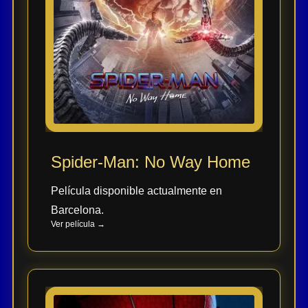
Tendencias
de cine
Top
tráilers
del
momento
Spider-Man: No Way Home
Película disponible actualmente en
Barcelona.
Ver película →