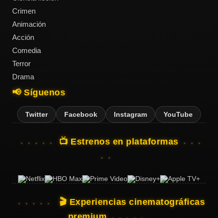
Crimen
Animación
Acción
Acción
Comedia
Terror
Terror
Drama
📢 Síguenos
Ciencia
Ficción
Twitter
Facebook
Instagram
YouTube
🔥
📺 Estrenos en plataformas
TENDENCIAS
Películas
más
vistas
🎬 Experiencias cinematográficas
del mes
premium