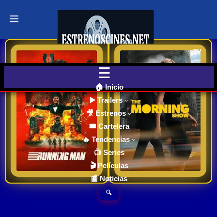
Últimos
Tráilers
de Cine
TV
The Running Man / estreno en cines 2025
Serie – The Morning Show / Apple TV /+ Temporada 4 estreno
🎬 VER
AHORA
EN
CINES
La novela futurista de
Una mirada al interior
🏠 Inicio
King es un thriller
de la vida de las
▶️ Trailers
ambientado en una
personas que ayudan
🎥 Estrenos
Cartelera
América distópica en
a Estados Unidos a
de Cine
🎟️ Cartelera
Hoy
el año 2025. La historia
despertarse cada
🔥 Tendencias
6
7.764
2025
2019
se centra en Ben
mañana, explorando
📺 Series
Richards, un hombre
los desafíos únicos
Ver TraiLer
Ver TraiLer
🎬 Películas
Próximos
desesperado que
que enfrentan los
📰 Noticias
Estrenos
participa en el violento
hombres y mujeres
en Cines
🔍
reality show "The
que llevan a cabo este
Running Man"
ritual televisado diario.