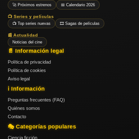
ESTRENOS
Y
🚀 Próximos estrenos
📅 Calendario 2026
CALENDARIO
📺 Series y películas
📺 Top series nuevas
🎞️ Sagas de películas
Estrenos
📰 Actualidad
de Cine
2026
Noticias del cine
📄 Información legal
Política de privacidad
Series
Política de cookies
2026
Aviso legal
ℹ️ Información
Estrenos
Preguntas frecuentes (FAQ)
destacados
Quiénes somos
2025
Contacto
🎭 Categorías populares
⭐
GÉNEROS
Ciencia ficción