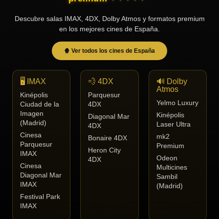
Tendencias
Descubre salas IMAX, 4DX, Dolby Atmos y formatos premium
de cine
en los mejores cines de España.
🍿 Ver todos los cines de España
Top
tráilers
del
🖥️ IMAX
💨 4DX
🔊 Dolby
momento
Atmos
Kinépolis
Parquesur
Yelmo Luxury
Ciudad de la
4DX
Imagen
Kinépolis
Diagonal Mar
(Madrid)
Laser Ultra
4DX
Cinesa
mk2
Bonaire 4DX
Parquesur
Premium
Heron City
IMAX
Odeon
4DX
Cinesa
Multicines
Diagonal Mar
Sambil
IMAX
(Madrid)
Festival Park
IMAX