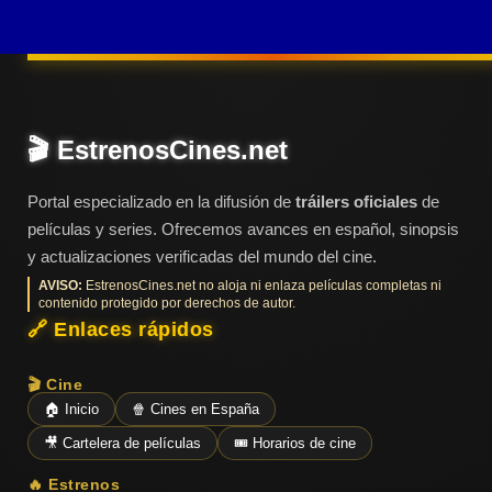
Últimos
Tráilers
en
Español
📺 VER
🎬 EstrenosCines.net
SERIES
Y
PLATAFORMAS
Portal especializado en la difusión de
tráilers oficiales
de
películas y series. Ofrecemos avances en español, sinopsis
y actualizaciones verificadas del mundo del cine.
Series
de TV y
AVISO:
EstrenosCines.net no aloja ni enlaza películas completas ni
Streaming
contenido protegido por derechos de autor.
🔗 Enlaces rápidos
🎬 Cine
Plataformas
🏠 Inicio
🍿 Cines en España
Streaming
🎥 Cartelera de películas
🎟️ Horarios de cine
📅
🔥 Estrenos