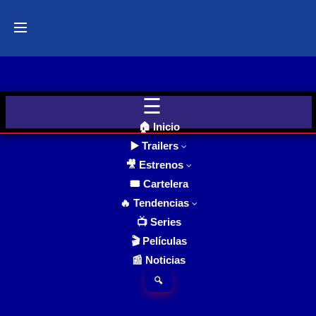
Últimos
Tráilers
de Cine
🎬 VER
AHORA
EN
CINES
🏠 Inicio
▶️ Trailers
Transformers One | Trailer oficial español | 2024 estrenos – peliculas
La historia jamás
contada del origen de
🎥 Estrenos
Optimus Prime y
Cartelera
Megatron y de cómo
pasaron de ser
de Cine
🎟️ Cartelera
hermanos de armas
8.0
2024
que cambiaron el
Hoy
Ver TraiLer
destino de Cybertron
para siempre, a
🔥 Tendencias
convertirse en
enemigos acérrimos.
📺 Series
🎬 Películas
Próximos
📰 Noticias
Estrenos
en Cines
🔍