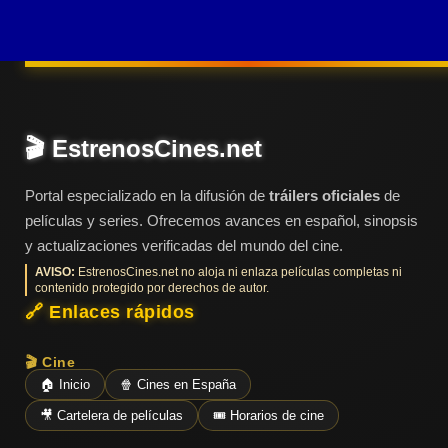
Últimos
Tráilers
en
Español
📺 VER
SERIES
🎬 EstrenosCines.net
Y
PLATAFORMAS
Portal especializado en la difusión de
tráilers oficiales
de
películas y series. Ofrecemos avances en español, sinopsis
y actualizaciones verificadas del mundo del cine.
Series
de TV y
AVISO:
EstrenosCines.net no aloja ni enlaza películas completas ni
Streaming
contenido protegido por derechos de autor.
🔗 Enlaces rápidos
Plataformas
🎬 Cine
Streaming
🏠 Inicio
🍿 Cines en España
🎥 Cartelera de películas
🎟️ Horarios de cine
📅