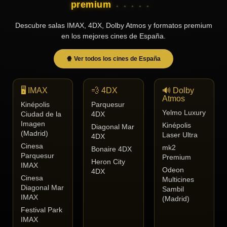
premium
Tendencias
Descubre salas IMAX, 4DX, Dolby Atmos y formatos premium
de cine
en los mejores cines de España.
🍿 Ver todos los cines de España
Top
tráilers
del
🖥️ IMAX
💨 4DX
🔊 Dolby
momento
Atmos
Kinépolis
Parquesur
Yelmo Luxury
Ciudad de la
4DX
Imagen
Kinépolis
Diagonal Mar
(Madrid)
Laser Ultra
4DX
Cinesa
mk2
Bonaire 4DX
Parquesur
Premium
Heron City
IMAX
Odeon
4DX
Cinesa
Multicines
Diagonal Mar
Sambil
IMAX
(Madrid)
Festival Park
IMAX