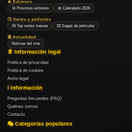
ESTRENOS
🔥 Estrenos
Y
CALENDARIO
🚀 Próximos estrenos
📅 Calendario 2026
📺 Series y películas
📺 Top series nuevas
🎞️ Sagas de películas
Estrenos
de Cine
📰 Actualidad
2026
Noticias del cine
📄 Información legal
Política de privacidad
Series
2026
Política de cookies
Aviso legal
ℹ️ Información
Estrenos
Preguntas frecuentes (FAQ)
destacados
2025
Quiénes somos
Contacto
⭐
🎭 Categorías populares
GÉNEROS