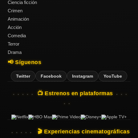
Ciencia ficción
Crimen
Acción
Animación
Acción
Comedia
Terror
Terror
Drama
📢 Síguenos
Ciencia
Ficción
Twitter
Facebook
Instagram
YouTube
🔥
TENDENCIAS
📺 Estrenos en plataformas
Películas
más
vistas
del mes
🎬 Experiencias cinematográficas