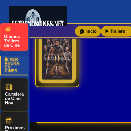
🏠 Inicio
▶️ Trailers
Últimos
Gladiator 2 | Trailer oficial español | 2024 estrenos – cines
Tráilers
de Cine
Años
🎬 VER
después de
AHORA
6.8
2024
EN
presenciar la
CINES
Ver TraiLer
muerte del
admirado
héroe
Cartelera
de Cine
Máximo a
Hoy
manos de su
tío, Lucio se
ve forzado a
Próximos