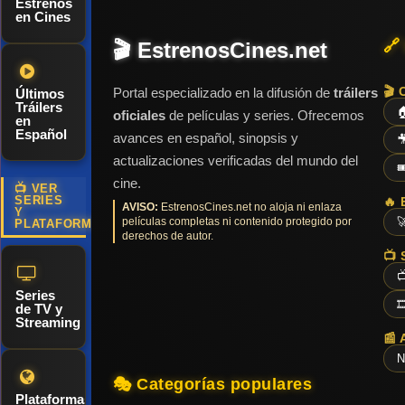
Estrenos
entrar en el
en Cines
Coliseo tras
🔗
🎬 EstrenosCines.net
ser testigo
de la
🎬 
Portal especializado en la difusión de
tráilers
Últimos
conquista de
Tráilers

oficiales
de películas y series. Ofrecemos
en
su hogar por
Español
avances en español, sinopsis y

parte de los
actualizaciones verificadas del mundo del

tiránicos
cine.
📺 VER
emperadores
SERIES
🔥 
AVISO:
EstrenosCines.net no aloja ni enlaza
Y
películas completas ni contenido protegido por

que dirigen
PLATAFORMAS
derechos de autor.
Roma con
📺 
puño de

Series
hierro. Con

de TV y
un corazón
Streaming
📰 
desbordante
N
de furia y el
🎭 Categorías populares
futuro del
Plataformas