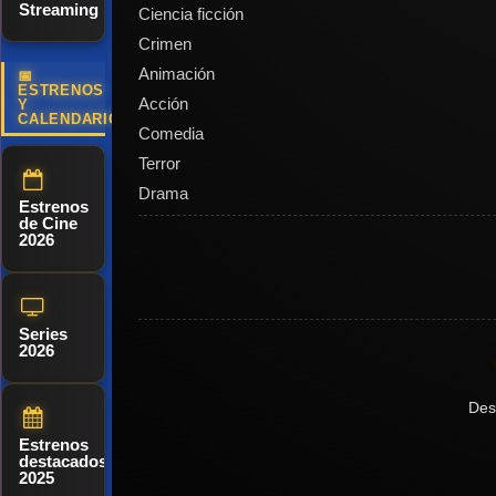
Streaming
Ciencia ficción
imperio en
Crimen
juego, Lucio
Animación
debe
📅
ESTRENOS
Acción
Y
rememorar
CALENDARIO
Comedia
su pasado
Terror
en busca de
Drama
la fuerza y el
Estrenos
de Cine
honor que
2026
devuelvan al
pueblo la
gloria
Series
perdida de
2026
Roma.
Des
Estrenos
destacados
2025