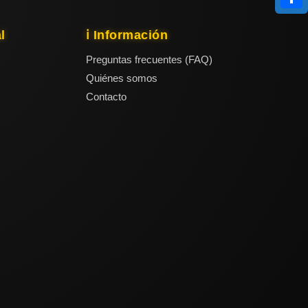
Compa
l
ℹ️ Información
Preguntas frecuentes (FAQ)
Quiénes somos
Contacto