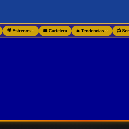
🎥 Estrenos
🎟️ Cartelera
🔥 Tendencias
📺 Ser