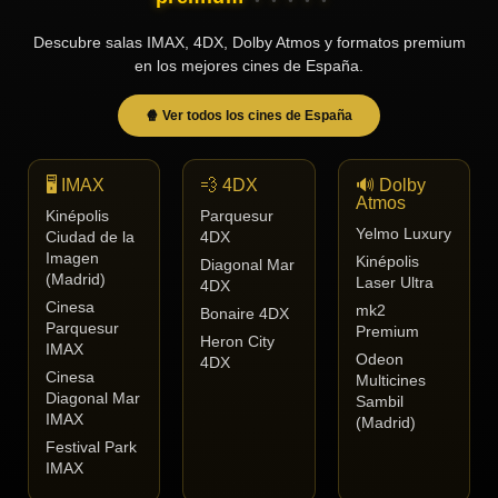
Tendencias
Descubre salas IMAX, 4DX, Dolby Atmos y formatos premium
de cine
en los mejores cines de España.
🍿 Ver todos los cines de España
Top
tráilers
del
🖥️ IMAX
💨 4DX
🔊 Dolby
momento
Atmos
Kinépolis
Parquesur
Yelmo Luxury
Ciudad de la
4DX
Imagen
Kinépolis
Diagonal Mar
(Madrid)
Laser Ultra
4DX
Cinesa
mk2
Bonaire 4DX
Parquesur
Premium
Heron City
IMAX
Odeon
4DX
Cinesa
Multicines
Diagonal Mar
Sambil
IMAX
(Madrid)
Festival Park
IMAX