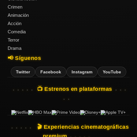
Crimen
Animación
Acción
Acción
Comedia
Terror
Terror
Drama
📢 Síguenos
Ciencia
Ficción
Twitter
Facebook
Instagram
YouTube
🔥
📺 Estrenos en plataformas
TENDENCIAS
Películas
más
vistas
🎬 Experiencias cinematográficas
del mes
premium