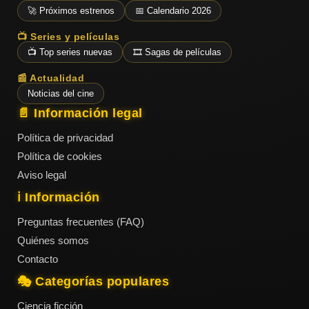
ESTRENOS
Y
🚀 Próximos estrenos
📅 Calendario 2026
CALENDARIO
📺 Series y películas
📺 Top series nuevas
🎞️ Sagas de películas
Estrenos
📰 Actualidad
de Cine
2026
Noticias del cine
📄 Información legal
Política de privacidad
Series
Política de cookies
2026
Aviso legal
ℹ️ Información
Estrenos
Preguntas frecuentes (FAQ)
destacados
Quiénes somos
2025
Contacto
🎭 Categorías populares
⭐
GÉNEROS
Ciencia ficción