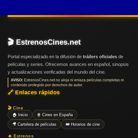
Últimos
Tráilers
en
Español
📺 VER
🎬 EstrenosCines.net
SERIES
Y
PLATAFORMAS
Portal especializado en la difusión de
tráilers oficiales
de
películas y series. Ofrecemos avances en español, sinopsis
y actualizaciones verificadas del mundo del cine.
Series
de TV y
AVISO:
EstrenosCines.net no aloja ni enlaza películas completas ni
Streaming
contenido protegido por derechos de autor.
🔗 Enlaces rápidos
🎬 Cine
Plataformas
🏠 Inicio
🍿 Cines en España
Streaming
🎥 Cartelera de películas
🎟️ Horarios de cine
📅
🔥 Estrenos