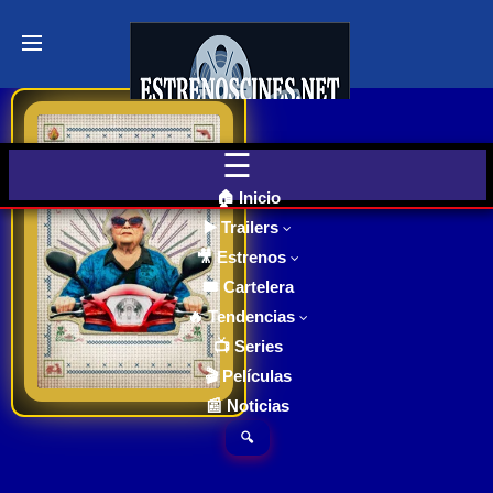
Últimos
Tráilers
de Cine
Thelma – Una abuela en acción – Trailer español 2024 –
🎬 VER
AHORA
EN
CINES
Thelma Post, una
🏠 Inicio
abuela de 90 años, es
▶️ Trailers
engañada por un
🎥 Estrenos
Cartelera
estafador telefónico
de Cine
🎟️ Cartelera
Hoy
que se hace pasar por
🔥 Tendencias
7.0
2024
su nieto y emprende
📺 Series
una búsqueda para
Ver TraiLer
🎬 Películas
Próximos
recuperar lo que le fue
📰 Noticias
Estrenos
arrebatado.
en Cines
🔍