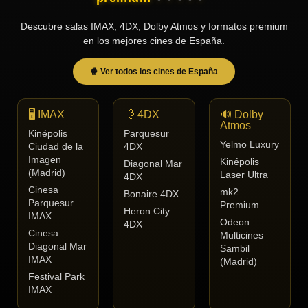
Tendencias
Descubre salas IMAX, 4DX, Dolby Atmos y formatos premium
de cine
en los mejores cines de España.
🍿 Ver todos los cines de España
Top
tráilers
del
🖥️ IMAX
💨 4DX
🔊 Dolby
momento
Atmos
Kinépolis
Parquesur
Yelmo Luxury
Ciudad de la
4DX
Imagen
Kinépolis
Diagonal Mar
(Madrid)
Laser Ultra
4DX
Cinesa
mk2
Bonaire 4DX
Parquesur
Premium
Heron City
IMAX
Odeon
4DX
Cinesa
Multicines
Diagonal Mar
Sambil
IMAX
(Madrid)
Festival Park
IMAX