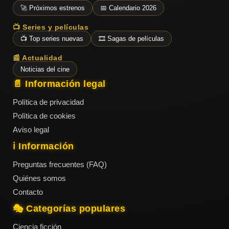
ESTRENOS
Y
🚀 Próximos estrenos
📅 Calendario 2026
CALENDARIO
📺 Series y películas
📺 Top series nuevas
🎞️ Sagas de películas
Estrenos
📰 Actualidad
de Cine
2026
Noticias del cine
📄 Información legal
Política de privacidad
Series
Política de cookies
2026
Aviso legal
ℹ️ Información
Estrenos
Preguntas frecuentes (FAQ)
destacados
Quiénes somos
2025
Contacto
🎭 Categorías populares
⭐
GÉNEROS
Ciencia ficción