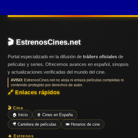
Donald Trump que
Últimos
Tráilers
conocemos hoy. Cohn
en
Español
ve en Trump al
protegido perfecto:
alguien con una
📺 VER
🎬 EstrenosCines.net
SERIES
ambición desmedida,
Y
PLATAFORMAS
sed de éxito y
Portal especializado en la difusión de
tráilers oficiales
de
dispuesto a hacer lo
películas y series. Ofrecemos avances en español, sinopsis
que haga falta para
y actualizaciones verificadas del mundo del cine.
Series
ganar.
de TV y
AVISO:
EstrenosCines.net no aloja ni enlaza películas completas ni
Streaming
contenido protegido por derechos de autor.
🔗 Enlaces rápidos
🎬 Cine
Plataformas
🏠 Inicio
🍿 Cines en España
Streaming
🎥 Cartelera de películas
🎟️ Horarios de cine
📅
🔥 Estrenos