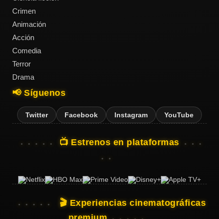
Crimen
Animación
Acción
Acción
Comedia
Terror
Terror
Drama
📢 Síguenos
Ciencia
Ficción
Twitter
Facebook
Instagram
YouTube
🔥
📺 Estrenos en plataformas
TENDENCIAS
Películas
más
vistas
🎬 Experiencias cinematográficas
del mes
premium