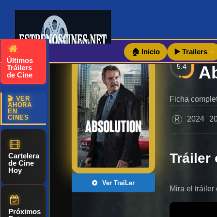
🏠 Inicio
▶️ Trailers
Últimos
5.4
Tráilers
de Cine
🎬 VER
Ficha complet
AHORA
EN
CINES
2024
2
R
Tráiler 
Cartelera
de Cine
Hoy
Ver TraiLer
Mira el tráile
Próximos