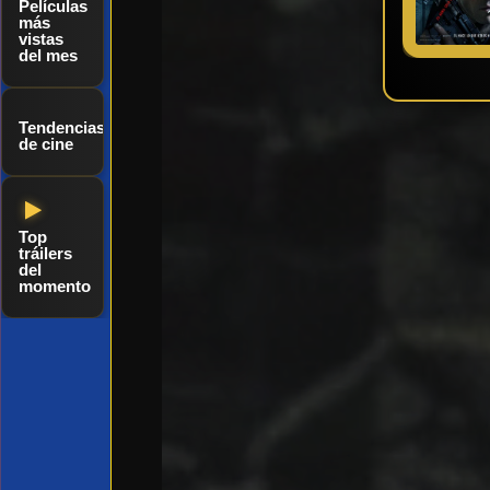
Películas
más
vistas
del mes
Tendencias
de cine
Top
tráilers
del
momento