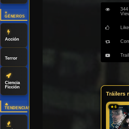
344
⭐
Vie
GÉNEROS
Like
Acción
Com
Trai
Terror
Ciencia
Ficción
Tráilers
🔥
★ 6
TENDENCIAS