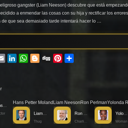
peligroso gangster (Liam Neeson) descubre que está empezand
ecidido a enmendar las cosas con su hija y rectificar los errores
 de que sea demasiado tarde intentará hacer lo …
ebook
witter
Email
LinkedIn
WhatsApp
Blogger
Digg
Pinterest
Compartir
r
Hans Petter Moland
Liam Neeson
Ron Perlman
Yolonda 
Hans Petter Moland
Liam Neeson
Ron Perlman
Yolonda Ross
ctor
Thug
Charlie Conner
Woman