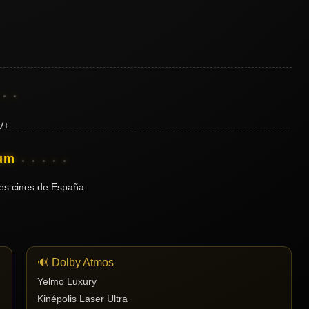
ium
es cines de España.
🔊 Dolby Atmos
Yelmo Luxury
Kinépolis Laser Ultra