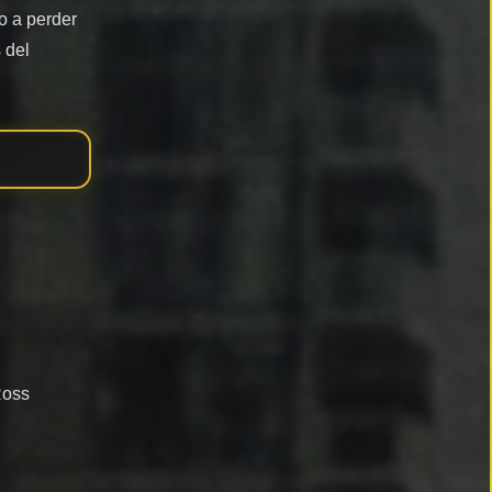
o a perder
 del
Ross