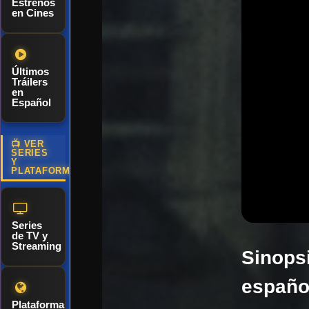
Estrenos
en Cines
Últimos
Tráilers
en
Español
📺 VER
SERIES
Y
PLATAFORMAS
Series
de TV y
Streaming
Sinopsi
españo
Plataformas