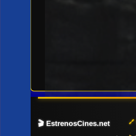
🔗
🎬 EstrenosCines.net