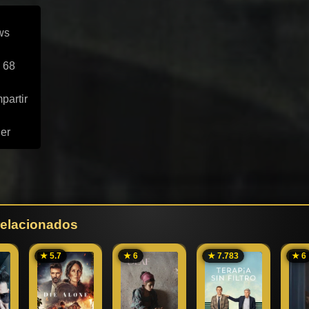
ws
 68
partir
ler
 relacionados
★ 5.7
★ 6
★ 7.783
★ 6