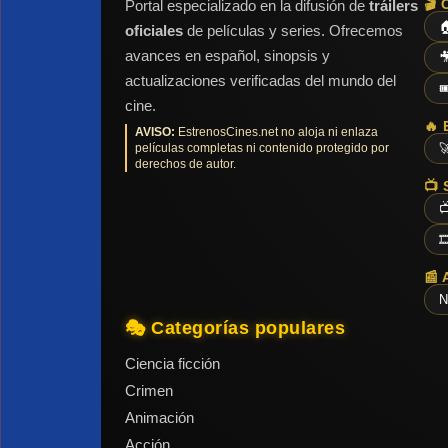
🎬 
Portal especializado en la difusión de
tráilers

oficiales
de películas y series. Ofrecemos
avances en español, sinopsis y

actualizaciones verificadas del mundo del

cine.
🔥 
AVISO:
EstrenosCines.net no aloja ni enlaza
películas completas ni contenido protegido por

derechos de autor.
📺 


📰 
N
🎭 Categorías populares
Ciencia ficción
Crimen
Animación
Acción