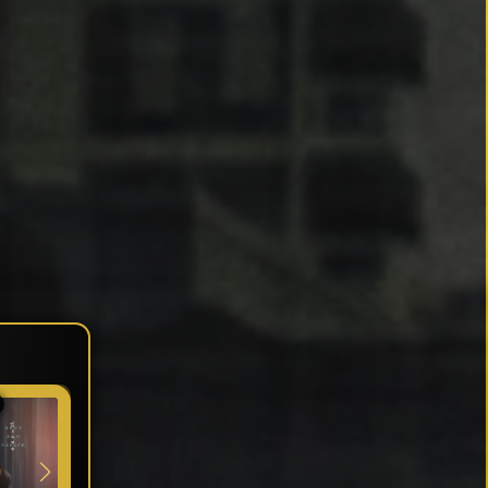
★ 7
★ 6.7
★ 6