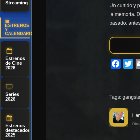
Streaming
Un curtido y 
la memoria. D
📅
pasado, antes
ESTRENOS
Y
CALENDARIO
Estrenos
Fac
T
de Cine
2026
Series
Tags:
gangste
2026
Dire
Estrenos
destacados
2025