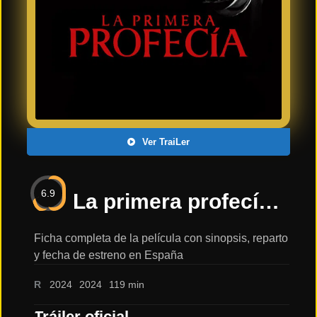
Últimos
Tráilers
en
Español
📺 VER
SERIES
Y
PLATAFORMAS
Ver TraiLer
Series
de TV y
6.9
Streaming
La primera profecía | Trailer oficial 2024 español |: sinopsis, reparto y tráiler
Ficha completa de la película con sinopsis, reparto
y fecha de estreno en España
Plataformas
Streaming
R
2024
2024
119 min
📅
Tráiler oficial