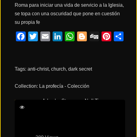
Roma para iniciar una vida de servicio a la Iglesia,
se topa con una oscuridad que pone en cuestión
Acción
su propia fe
Facebook
Twitter
Email
LinkedIn
WhatsApp
Blogger
Digg
Pinte
Co
Terror
Ciencia
Ficción
Tags:
anti-christ
,
church
,
dark secret
Collection:
La profecía - Colección
🔥
TENDENCIAS
Arkasha Stevenson
Nell Tiger
Free
Ralph Ineson
Sônia Braga
Películas
más
vistas
del mes