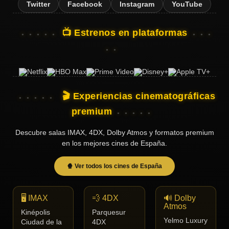
Twitter
Facebook
Instagram
YouTube
📺 Estrenos en plataformas
🎬 Experiencias cinematográficas
premium
Descubre salas IMAX, 4DX, Dolby Atmos y formatos premium
en los mejores cines de España.
🍿 Ver todos los cines de España
🖥️ IMAX
💨 4DX
🔊 Dolby
Atmos
Kinépolis
Parquesur
Yelmo Luxury
Ciudad de la
4DX