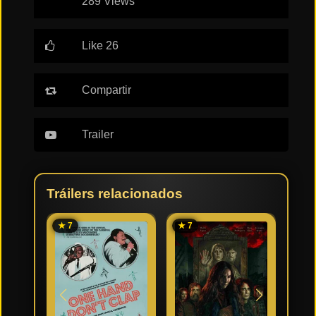
289 Views
Tendencias
de cine
Like 26
Compartir
Top
tráilers
del
momento
Trailer
Tráilers relacionados
★ 7
★ 7
★ 6.