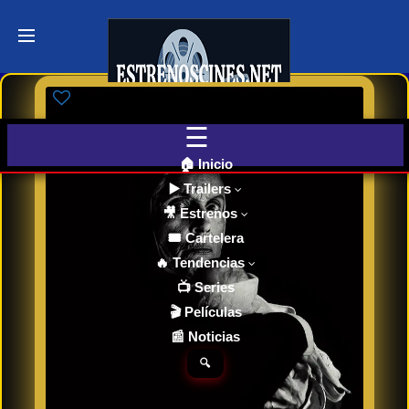
Últimos
Tráilers
de Cine
🎬 VER
AHORA
EN
CINES
🏠 Inicio
▶️ Trailers
🎥 Estrenos
Cartelera
de Cine
🎟️ Cartelera
Hoy
🔥 Tendencias
📺 Series
🎬 Películas
Próximos
📰 Noticias
Estrenos
en Cines
🔍