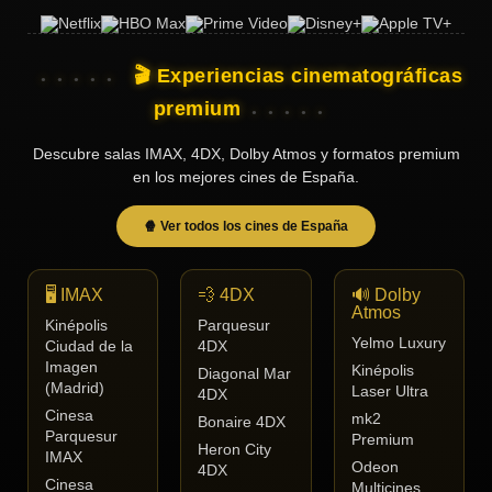
🎬 Experiencias cinematográficas
premium
Descubre salas IMAX, 4DX, Dolby Atmos y formatos premium
en los mejores cines de España.
🍿 Ver todos los cines de España
🖥️ IMAX
💨 4DX
🔊 Dolby
Atmos
Kinépolis
Parquesur
Yelmo Luxury
Ciudad de la
4DX
Imagen
Kinépolis
Diagonal Mar
(Madrid)
Laser Ultra
4DX
Cinesa
mk2
Bonaire 4DX
Parquesur
Premium
Heron City
IMAX
Odeon
4DX
Cinesa
Multicines