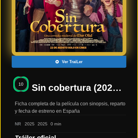
Últimos
Tráilers
en
Español
📺 VER
SERIES
Y
PLATAFORMAS
Ver TraiLer
Series
de TV y
10
Streaming
Sin cobertura (2025) – estreno en cines – Salva Reina y Alexandra Jiménez: sinopsis, reparto y tráiler
Ficha completa de la película con sinopsis, reparto
y fecha de estreno en España
Plataformas
Streaming
NR
2025
2025
0 min
📅
Tráiler oficial