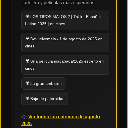
cartelera y películas más esperadas.
Tendencias
de cine
🎥 LOS TIPOS MALOS 2 | Tráiler Español
Latino 2025 | en cines
🎥 Devuélvemela / 1 de agosto de 2025 en
Top
tráilers
cines
del
momento
🎥 Una película inacabada/2025 estreno en
cines
🎥 La gran ambición
🎥 Baja de paternidad
👉
Ver todos los estrenos de agosto
2025