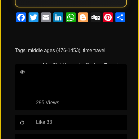
Facebook
Twitter
Email
LinkedIn
WhatsApp
Blogger
Digg
Pinte
Co
Tags:
middle ages (476-1453)
,
time travel
Mar Olid
Alexandra Jiménez
Ernesto
Sevilla
Luna Fulgencio
295 Views
Like 33