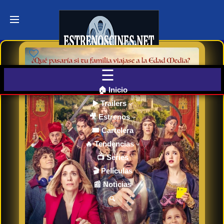
Últimos
Tráilers
de Cine
🎬 VER
AHORA
EN
CINES
🏠 Inicio
▶️ Trailers
🎥 Estrenos
Cartelera
de Cine
🎟️ Cartelera
Hoy
🔥 Tendencias
📺 Series
🎬 Películas
Próximos
📰 Noticias
Estrenos
en Cines
🔍