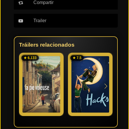
Compartir
Trailer
Tráilers relacionados
★ 6.133
★ 7.5
★ 7.