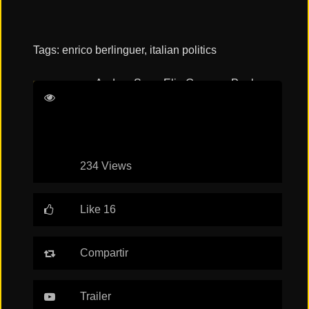
Tags:
enrico berlinguer
,
italian politics
Andrea Segre
Elio Germano
Paolo
Pierobon
Roberto Citran
234 Views
Like 16
Compartir
Trailer