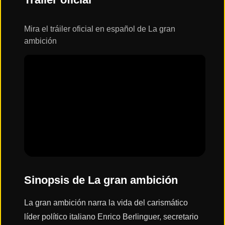
ESTRENOS
Y
CALENDARIO
Mira el tráiler oficial en español de La gran
ambición
Estrenos
de Cine
2026
Series
2026
Estrenos
destacados
2025
Sinopsis de La gran ambición
La gran ambición narra la vida del carismático
⭐
GÉNEROS
líder político italiano Enrico Berlinguer, secretario