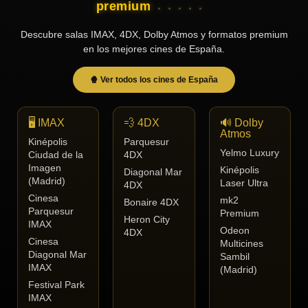
premium
Descubre salas IMAX, 4DX, Dolby Atmos y formatos premium
en los mejores cines de España.
🍿 Ver todos los cines de España
🖥️ IMAX
💨 4DX
🔊 Dolby
Atmos
Kinépolis
Parquesur
Yelmo Luxury
Ciudad de la
4DX
Imagen
Kinépolis
Diagonal Mar
(Madrid)
Laser Ultra
4DX
Cinesa
mk2
Bonaire 4DX
Parquesur
Premium
Heron City
IMAX
Odeon
4DX
Cinesa
Multicines
Diagonal Mar
Sambil
IMAX
(Madrid)
Festival Park
IMAX