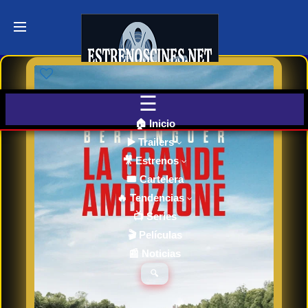
Últimos
Tráilers
de Cine
🎬 VER
AHORA
EN
CINES
🏠 Inicio
▶️ Trailers
🎥 Estrenos
Cartelera
de Cine
🎟️ Cartelera
Hoy
🔥 Tendencias
📺 Series
🎬 Películas
Próximos
📰 Noticias
Estrenos
en Cines
🔍