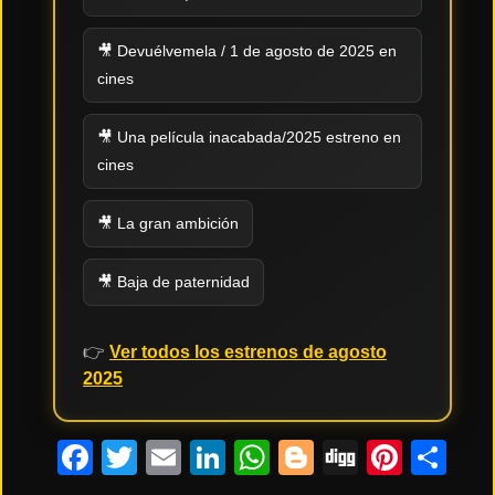
Tendencias
🎥 Devuélvemela / 1 de agosto de 2025 en
de cine
cines
🎥 Una película inacabada/2025 estreno en
Top
cines
tráilers
del
momento
🎥 La gran ambición
🎥 Baja de paternidad
👉
Ver todos los estrenos de agosto
2025
Facebook
Twitter
Email
LinkedIn
WhatsApp
Blogger
Digg
Pinte
Co