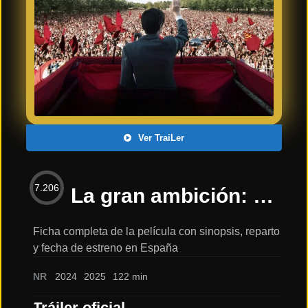
Últimos
Tráilers
en
Español
📺 VER
SERIES
Y
PLATAFORMAS
Ver TraiLer
Series
de TV y
7.206
Streaming
La gran ambición: sinopsis, reparto y tráiler
Ficha completa de la película con sinopsis, reparto
y fecha de estreno en España
Plataformas
Streaming
NR
2024
2025
122 min
📅
Tráiler oficial