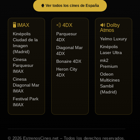
🍿 Ver todos los cines de España
🖥️ IMAX
💨 4DX
🔊 Dolby
Atmos
Kinépolis
Parquesur
Yelmo Luxury
Ciudad de la
4DX
Imagen
Kinépolis
Diagonal Mar
(Madrid)
Laser Ultra
4DX
Cinesa
mk2
Bonaire 4DX
Parquesur
Premium
Heron City
IMAX
Odeon
4DX
Cinesa
Multicines
Diagonal Mar
Sambil
IMAX
(Madrid)
Festival Park
IMAX
© 2026 EstrenosCines.net – Todos los derechos reservados.