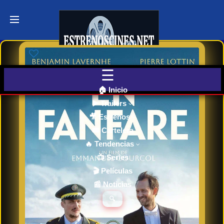
Últimos
Tráilers
de Cine
🎬 VER
AHORA
EN
CINES
🏠 Inicio
▶️ Trailers
🎥 Estrenos
Cartelera
de Cine
🎟️ Cartelera
Hoy
🔥 Tendencias
📺 Series
🎬 Películas
Próximos
📰 Noticias
Estrenos
en Cines
🔍