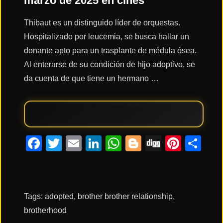
marzo de 2025 en cines
Thibaut es un distinguido líder de orquestas.
Acción
Hospitalizado por leucemia, se busca hallar un
donante apto para un trasplante de médula ósea.
Terror
Al enterarse de su condición de hijo adoptivo, se
da cuenta de que tiene un hermano …
Ciencia
Ficción
Facebook
Twitter
Email
LinkedIn
WhatsApp
Blogger
Digg
Pinte
Co
🔥
TENDENCIAS
Películas
más
Tags:
adopted
,
brother brother relationship
,
vistas
del mes
brotherhood