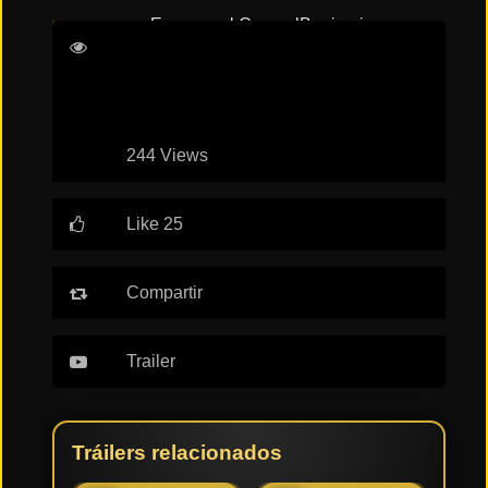
Emmanuel Courcol
Benjamin
Tendencias
Lavernhe
Pierre Lottin
Sarah Suco
de cine
Top
244 Views
tráilers
del
momento
Like 25
Compartir
Trailer
Tráilers relacionados