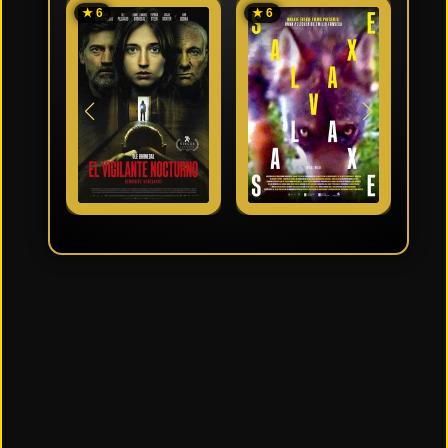
★ 6
★ 6
★ 7