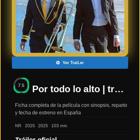
Últimos
Tráilers
en
Español
📺 VER
SERIES
Y
PLATAFORMAS
Ver TraiLer
Series
de TV y
7.5
Streaming
Por todo lo alto | trailer-teaser español | 28 de marzo de 2025 en cines: sinopsis, reparto y tráiler
Ficha completa de la película con sinopsis, reparto
y fecha de estreno en España
Plataformas
Streaming
NR
2025
2025
103 min
📅
Tráiler oficial