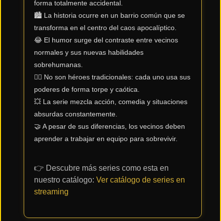
forma totalmente accidental.
🏙️ La historia ocurre en un barrio común que se
Tendencias
de cine
transforma en el centro del caos apocalíptico.
😂 El humor surge del contraste entre vecinos
normales y sus nuevas habilidades
sobrehumanas.
Top
tráilers
🦸‍♂️ No son héroes tradicionales: cada uno usa sus
del
poderes de forma torpe y caótica.
momento
💥 La serie mezcla acción, comedia y situaciones
absurdas constantemente.
🤝 A pesar de sus diferencias, los vecinos deben
aprender a trabajar en equipo para sobrevivir.
👉 Descubre más series como esta en
nuestro catálogo:
Ver catálogo de series en
streaming