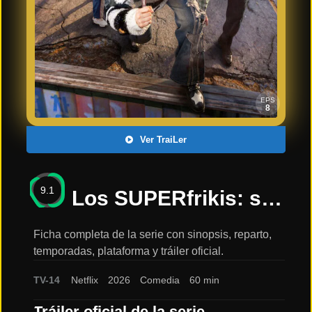
Últimos
Tráilers
en
Español
📺 VER
SERIES
EPS
Y
8
PLATAFORMAS
Ver TraiLer
Series
de TV y
9.1
Streaming
Los SUPERfrikis: sinopsis, reparto y tráiler
Ficha completa de la serie con sinopsis, reparto,
temporadas, plataforma y tráiler oficial.
Plataformas
Streaming
TV-14
Netflix
2026
Comedia
60 min
📅
Tráiler oficial de la serie