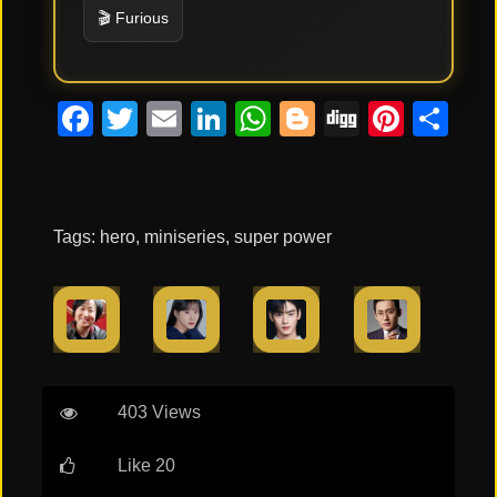
🎬 Furious
Facebook
Twitter
Email
LinkedIn
WhatsApp
Blogger
Digg
Pinte
Co
Tags:
hero
,
miniseries
,
super power
403 Views
Like 20