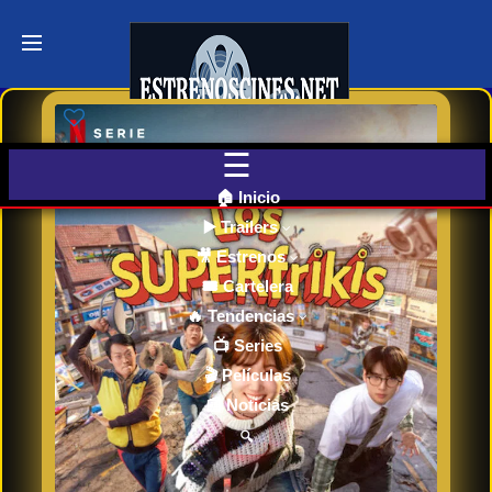
Últimos
Tráilers
de Cine
🎬 VER
AHORA
EN
CINES
🏠 Inicio
▶️ Trailers
🎥 Estrenos
Cartelera
de Cine
🎟️ Cartelera
Hoy
🔥 Tendencias
📺 Series
🎬 Películas
Próximos
📰 Noticias
Estrenos
en Cines
🔍