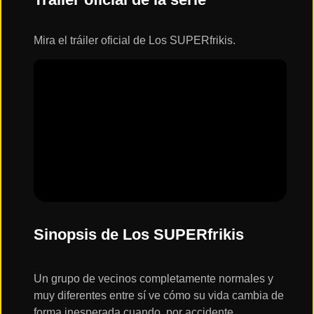
ESTRENOS
Y
CALENDARIO
Mira el tráiler oficial de Los SUPERfrikis.
Estrenos
de Cine
2026
Series
2026
Estrenos
Sinopsis de Los SUPERfrikis
destacados
2025
Un grupo de vecinos completamente normales y
⭐
muy diferentes entre sí ve cómo su vida cambia de
GÉNEROS
forma inesperada cuando, por accidente,