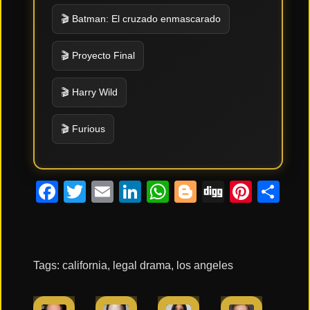
🎬 Batman: El cruzado enmascarado
🎬 Proyecto Final
🎬 Harry Wild
🎬 Furious
Facebook
Twitter
Email
LinkedIn
WhatsApp
Blogger
Digg
Pinte
Co
Tags:
california
,
legal drama
,
los angeles