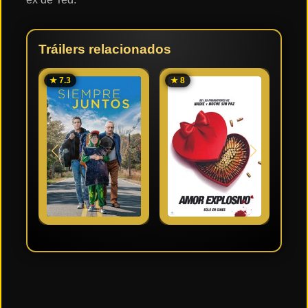
Tráilers relacionados
★ 7.3
★ 8
★ 8.