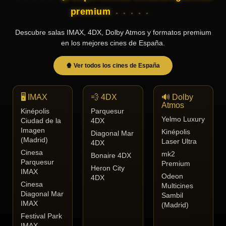
premium
Descubre salas IMAX, 4DX, Dolby Atmos y formatos premium
en los mejores cines de España.
🍿 Ver todos los cines de España
🖥️ IMAX
💨 4DX
🔊 Dolby
Atmos
Kinépolis
Parquesur
Yelmo Luxury
Ciudad de la
4DX
Imagen
Kinépolis
Diagonal Mar
(Madrid)
Laser Ultra
4DX
Cinesa
mk2
Bonaire 4DX
Parquesur
Premium
Heron City
IMAX
Odeon
4DX
Cinesa
Multicines
Diagonal Mar
Sambil
IMAX
(Madrid)
Festival Park
IMAX