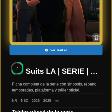
Últimos
Tráilers
en
Español
📺 VER
SERIES
EPS
Y
13
PLATAFORMAS
Ver TraiLer
Series
de TV y
7
Streaming
Suits LA | SERIE | SkyShowtime: sinopsis, reparto y tráiler
Ficha completa de la serie con sinopsis, reparto,
temporadas, plataforma y tráiler oficial.
Plataformas
Streaming
NR
NBC
2025
2025
min
📅
Tráiler oficial de la serie