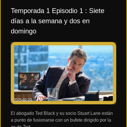
Lucha de bandas
Temporada 1 Episodio 1 : Siete
días a la semana y dos en
Stuart y el "Tedste"
domingo
El enfado de Sylvester
Libertad
2025-02-23
El abogado Ted Black y su socio Stuart Lane están
a punto de fusionarse con un bufete dirigido por la
ex de Ted.