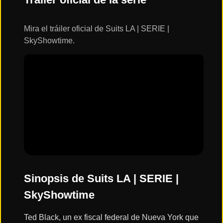
ESTRENOS
Y
CALENDARIO
Mira el tráiler oficial de Suits LA | SERIE |
SkyShowtime.
Estrenos
de Cine
2026
Series
2026
Estrenos
destacados
2025
Sinopsis de Suits LA | SERIE |
SkyShowtime
⭐
GÉNEROS
Ted Black, un ex fiscal federal de Nueva York que