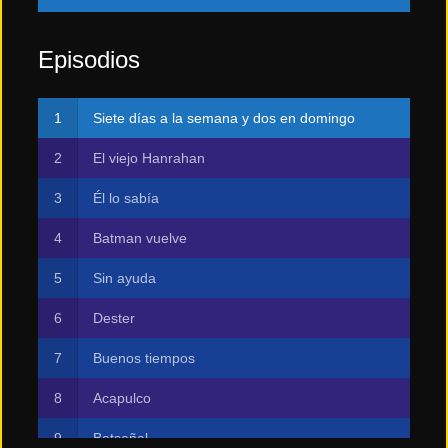
Episodios
Siete días a la semana y dos en domingo
El viejo Hanrahan
Él lo sabía
Batman vuelve
Sin ayuda
Dester
Buenos tiempos
Acapulco
Batseñal