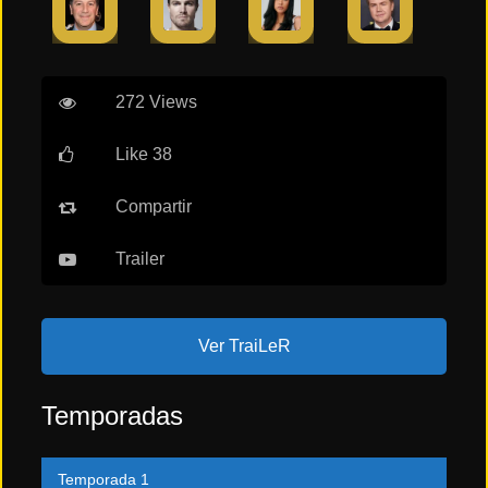
272 Views
Like 38
Compartir
Trailer
Ver TraiLeR
Temporadas
Temporada 1