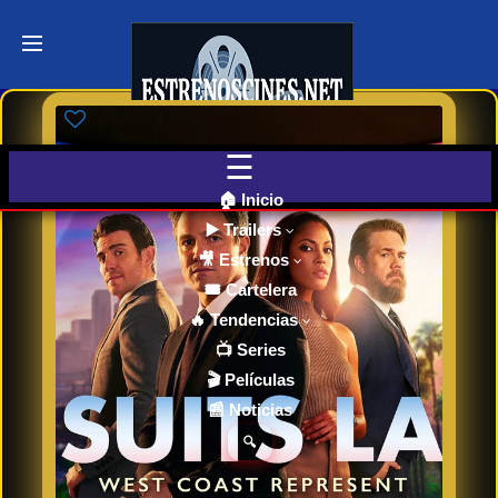
Últimos
Tráilers
de Cine
🎬 VER
AHORA
EN
CINES
🏠 Inicio
▶️ Trailers
🎥 Estrenos
Cartelera
de Cine
🎟️ Cartelera
Hoy
🔥 Tendencias
📺 Series
🎬 Películas
Próximos
📰 Noticias
Estrenos
en Cines
🔍