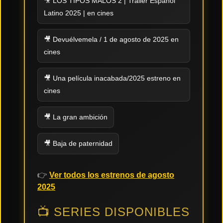
🎥 LOS TIPOS MALOS 2 | Tráiler Español
Latino 2025 | en cines
Tendencias
de cine
🎥 Devuélvemela / 1 de agosto de 2025 en
cines
Top
tráilers
🎥 Una película inacabada/2025 estreno en
del
momento
cines
🎥 La gran ambición
🎥 Baja de paternidad
👉
Ver todos los estrenos de agosto
2025
📺 SERIES DISPONIBLES