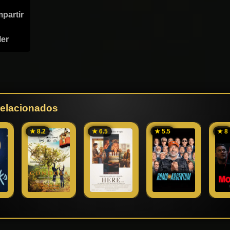
partir
ler
 relacionados
★ 8.2
★ 6.5
★ 5.5
★ 8