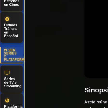
Estrenos
en Cines
Últimos
Tráilers
en
Español
📺 VER
SERIES
Y
PLATAFORMAS
Series
de TV y
Streaming
Sinops
Astrid reúne
Plataformas