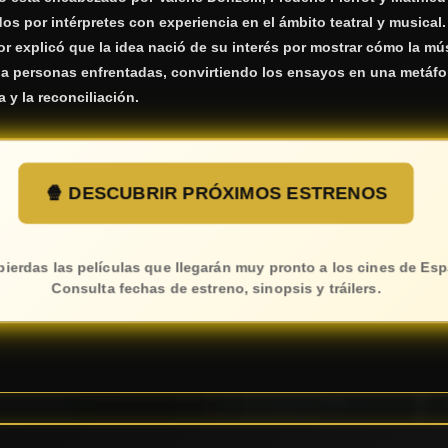
 por intérpretes con experiencia en el ámbito teatral y musical.
tor explicó que la idea nació de su interés por mostrar cómo la mú
 a personas enfrentadas, convirtiendo los ensayos en una metáfor
 y la reconciliación.
🍿 DESCUBRIR PRÓXIMOS ESTRENOS
pierdas las películas que llegarán muy pronto a los cines de Es
Consulta fechas de estreno, sinopsis y tráilers.