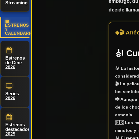
embargo, dur
Streaming
decide llamar
📅
ESTRENOS
Y
🎬 Ané
CALENDARIO
🎻 Cu
Estrenos
de Cine
2026
🎻 La histo
considerad
🎬 La pelíc
los sentid
Series
2026
🎼 Aunque l
de los cho
armonía.
🇫🇷
Los m
Estrenos
destacados
minutos y 
2025
🎻 El repa