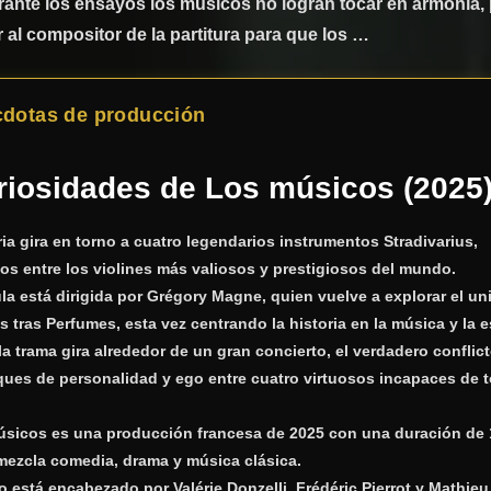
ante los ensayos los músicos no logran tocar en armonía, 
 al compositor de la partitura para que los …
cdotas de producción
riosidades de
Los músicos
(2025
ria gira en torno a cuatro legendarios instrumentos
Stradivarius
,
os entre los violines más valiosos y prestigiosos del mundo.
ula está dirigida por
Grégory Magne
, quien vuelve a explorar el un
os tras
Perfumes
, esta vez centrando la historia en la música y la 
a trama gira alrededor de un gran concierto, el verdadero conflic
ques de personalidad y ego entre cuatro virtuosos incapaces de t
úsicos
es una producción francesa de 2025 con una duración de
mezcla comedia, drama y música clásica.
rto está encabezado por
Valérie Donzelli
,
Frédéric Pierrot
y
Mathieu