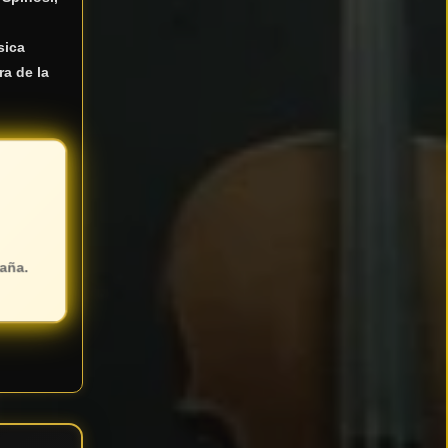
sica
a de la
paña.