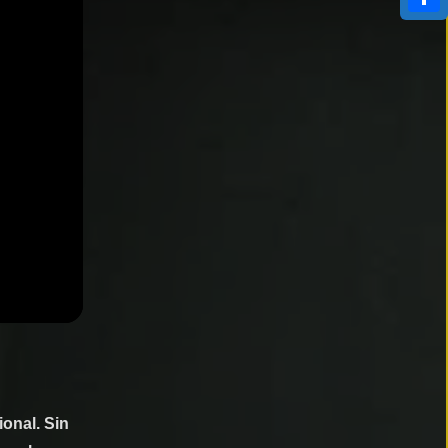
Compa
onal. Sin