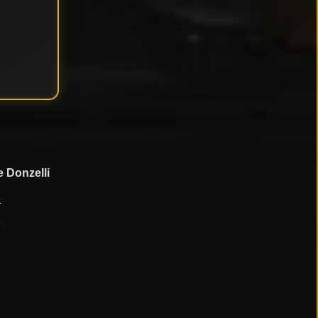
e Donzelli
nosi
olon)