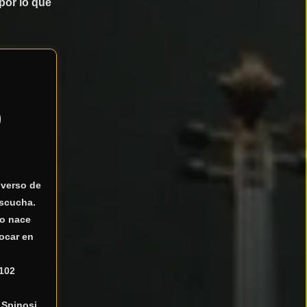
por lo que
)
iverso de
escucha.
to nace
ocar en
 102
 Spinosi
,