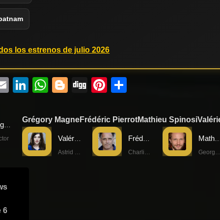
apatnam
dos los estrenos de julio 2026
ebook
witter
Email
LinkedIn
WhatsApp
Blogger
Digg
Pinterest
Compartir
Grégory Magne
Frédéric Pierrot
Mathieu Spinosi
Valéri
Grégory Magne
Valérie Donzelli
Frédéric Pierrot
Mathieu Spi
ctor
Astrid Carlson
Charlie Beaumont
George Massaro (1er vi
ws
e 6