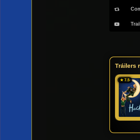
Com
Trai
Tráilers
★ 7.5