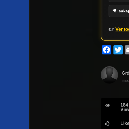
🎥 Isak
👉
Ver to
Fac
T
Dire
184
Vie
Lik