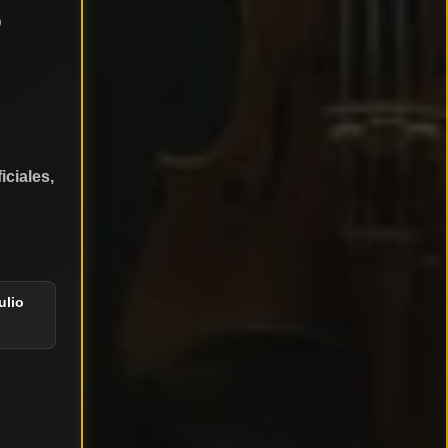
O
iciales,
ulio