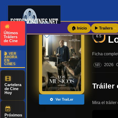
🏠 Inicio
▶️ Trailers
Últimos
6.5
Tráilers
de Cine
🎬 VER
Ficha complet
AHORA
EN
CINES
2026
NR
Tráiler 
Cartelera
de Cine
Hoy
Ver TraiLer
Mira el tráile
Próximos