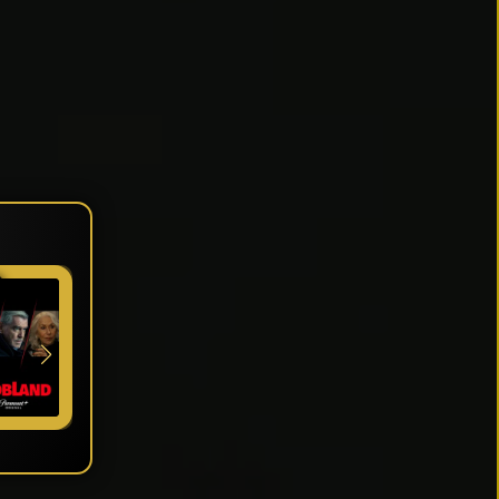
★ 8
★ 6.4