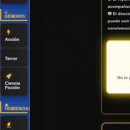
acompañados
⭐
🎼 El direc
GÉNEROS
puede unir
convivencia
Acción
Terror
No te 
Ciencia
Ficción
🔥
TENDENCIAS