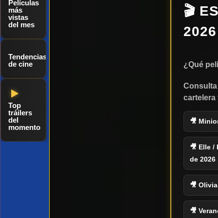
Películas
🎬 E
más
vistas
del mes
2026
Tendencias
de cine
¿Qué pelí
Consulta 
cartelera
Top
tráilers
del
🎥 Minio
momento
🎥 Elle 
de 2026
🎥 Olivia
🎥 Veran