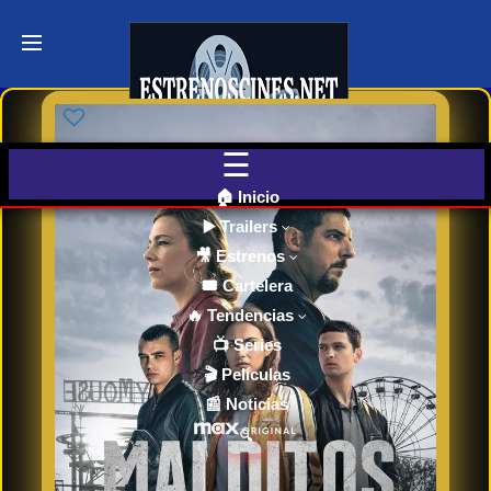
Últimos
Tráilers
de Cine
🎬 VER
AHORA
EN
CINES
🏠 Inicio
▶️ Trailers
🎥 Estrenos
Cartelera
de Cine
🎟️ Cartelera
Hoy
🔥 Tendencias
📺 Series
🎬 Películas
Próximos
📰 Noticias
Estrenos
en Cines
🔍