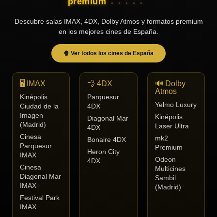
premium
Descubre salas IMAX, 4DX, Dolby Atmos y formatos premium
en los mejores cines de España.
🍿 Ver todos los cines de España
🖥️ IMAX
💨 4DX
🔊 Dolby
Atmos
Kinépolis
Parquesur
Yelmo Luxury
Ciudad de la
4DX
Imagen
Kinépolis
Diagonal Mar
(Madrid)
Laser Ultra
4DX
Cinesa
mk2
Bonaire 4DX
Parquesur
Premium
Heron City
IMAX
Odeon
4DX
Cinesa
Multicines
Diagonal Mar
Sambil
IMAX
(Madrid)
Festival Park
IMAX