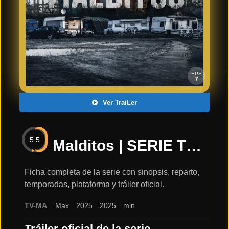
Últimos
Tráilers
en
Español
📺 VER
SERIES
EPS
Y
7
PLATAFORMAS
Ver TraiLer
Series
de TV y
5.5
Streaming
Malditos | SERIE TV MAX | ESTRENO MAYO 2025: sinopsis, reparto y tráiler
Ficha completa de la serie con sinopsis, reparto,
temporadas, plataforma y tráiler oficial.
Plataformas
Streaming
TV-MA
Max
2025
2025
min
📅
Tráiler oficial de la serie