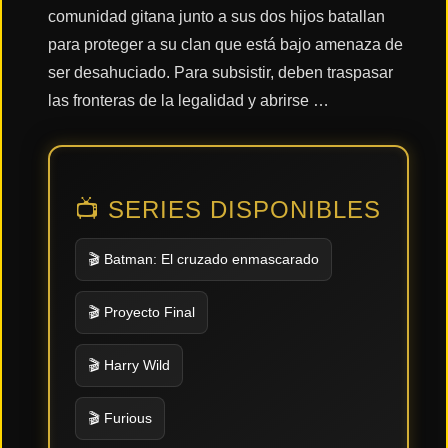
comunidad gitana junto a sus dos hijos batallan
para proteger a su clan que está bajo amenaza de
Acción
ser desahuciado. Para subsistir, deben traspasar
las fronteras de la legalidad y abrirse …
Terror
📺 SERIES DISPONIBLES
Ciencia
Ficción
🎬 Batman: El cruzado enmascarado
🔥
TENDENCIAS
🎬 Proyecto Final
🎬 Harry Wild
Películas
más
vistas
🎬 Furious
del mes