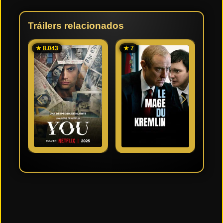
Tráilers relacionados
★ 8.043
★ 7
★ 5.