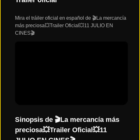
ESTRENOS
Y
CALENDARIO
Mira el tráiler oficial en español de 🎬La mercancía
más preciosa💥Trailer Oficial💥11 JULIO EN
CINES🎬
Estrenos
de Cine
2026
Series
2026
Estrenos
destacados
2025
Sinopsis de 🎬La mercancía más
preciosa💥Trailer Oficial💥11
⭐
GÉNEROS