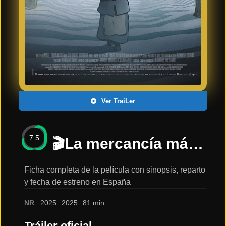
Últimos
Tráilers
en
Español
📺 VER
SERIES
Y
PLATAFORMAS
Ver TraiLer
Series
de TV y
7.5
Streaming
🎬La mercancía más preciosa💥Trailer Oficial💥11 JULIO EN CINES🎬: sinopsis, reparto y tráiler
Ficha completa de la película con sinopsis, reparto
y fecha de estreno en España
Plataformas
Streaming
NR
2025
2025
81 min
📅
Tráiler oficial