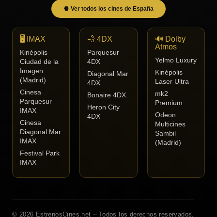
🍿 Ver todos los cines de España
🖥️ IMAX
💨 4DX
🔊 Dolby
Atmos
Kinépolis
Parquesur
Yelmo Luxury
Ciudad de la
4DX
Imagen
Kinépolis
Diagonal Mar
(Madrid)
Laser Ultra
4DX
Cinesa
mk2
Bonaire 4DX
Parquesur
Premium
Heron City
IMAX
Odeon
4DX
Cinesa
Multicines
Diagonal Mar
Sambil
IMAX
(Madrid)
Festival Park
IMAX
© 2026 EstrenosCines.net – Todos los derechos reservados.