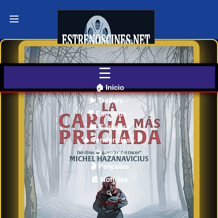
Últimos
Tráilers
de Cine
🎬 VER
AHORA
EN
CINES
🏠 Inicio
▶️ Trailers
🎥 Estrenos
Cartelera
de Cine
🎟️ Cartelera
Hoy
🔥 Tendencias
📺 Series
🎬 Películas
Próximos
📰 Noticias
Estrenos
en Cines
🔍