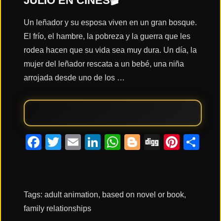
JULIO EN CINES🎬
Un leñador y su esposa viven en un gran bosque.
Acción
El frío, el hambre, la pobreza y la guerra que les
rodea hacen que su vida sea muy dura. Un día, la
Terror
mujer del leñador rescata a un bebé, una niña
arrojada desde uno de los …
Ciencia
Ficción
Facebook
Twitter
Email
LinkedIn
WhatsApp
Blogger
Digg
Pinte
Co
🔥
TENDENCIAS
Películas
más
Tags:
adult animation
,
based on novel or book
,
vistas
del mes
family relationships