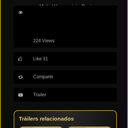
Michel Hazanavicius
Denis
Tendencias
Podalydès
Dominique Blanc
Grégory
de cine
Gadebois
Top
224 Views
tráilers
del
momento
Like 31
Compartir
Trailer
Tráilers relacionados