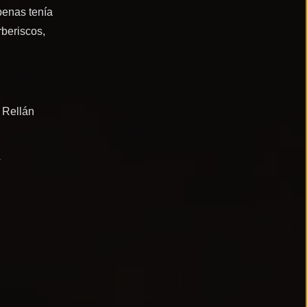
penas tenía
rberiscos,
 Rellán
án
Sosa