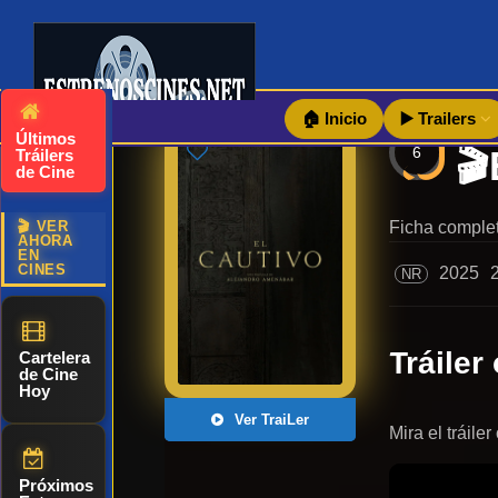
🏠 Inicio
▶️ Trailers
Últimos
6
Tráilers
de Cine
🎬 VER
Ficha complet
AHORA
EN
CINES
2025
NR
Tráiler 
Cartelera
de Cine
Hoy
Ver TraiLer
Mira el tráile
Próximos