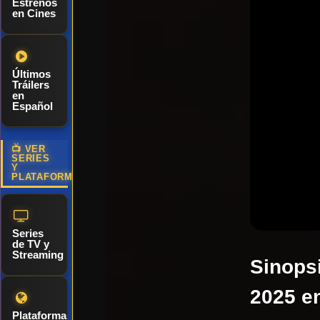
Estrenos
en Cines
Últimos
Tráilers
en
Español
📺 VER
SERIES
Y
PLATAFORMAS
Series
de TV y
Streaming
Sinopsi
2025 en
Plataformas