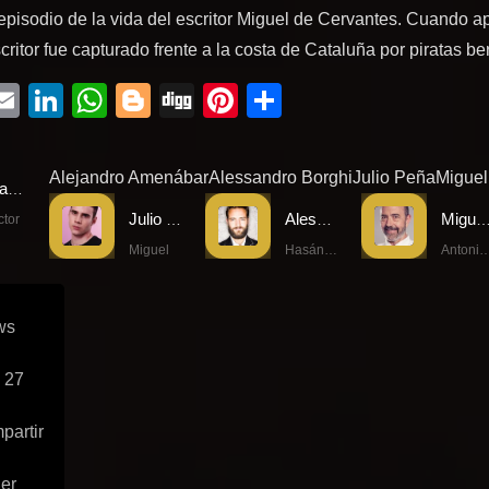
 episodio de la vida del escritor Miguel de Cervantes. Cuando a
critor fue capturado frente a la costa de Cataluña por piratas be
ebook
witter
Email
LinkedIn
WhatsApp
Blogger
Digg
Pinterest
Compartir
Alejandro Amenábar
Alessandro Borghi
Julio Peña
Miguel
Alejandro Amenábar
Julio Peña
Alessandro Borghi
Miguel Rell
ctor
Miguel
Hasán Bajá
Antonio de 
ws
 27
partir
ler