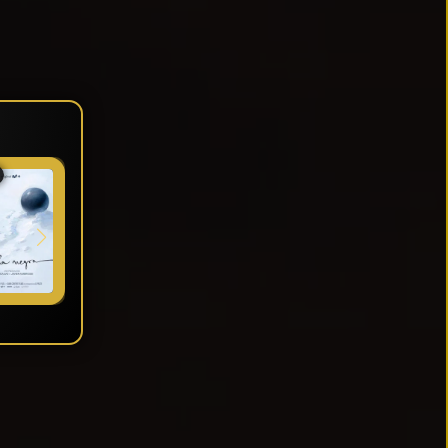
★ 7.908
★ 6.4
★ 7