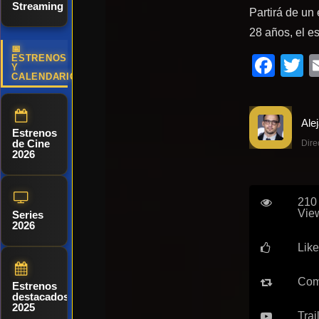
Streaming
Partirá de un
28 años, el es
📅
Fac
T
ESTRENOS
Y
CALENDARIO
Estrenos
de Cine
Dire
2026
210
Vie
Series
2026
Like
Com
Estrenos
destacados
2025
Trai