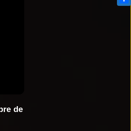
Compa
bre de