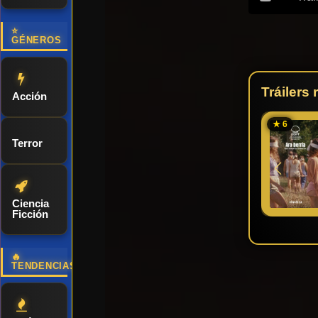
⭐
GÉNEROS
Tráilers
Acción
★ 6
Terror
Ciencia
Ficción
🔥
TENDENCIAS