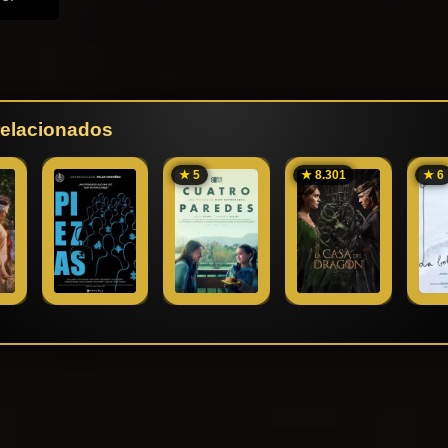
 relacionados
★ 5
★ 8.301
★ 6