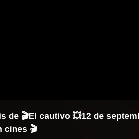
s de 🎬El cautivo 💥12 de septem
 cines 🎬