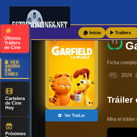
🏠 Inicio
▶️ Trailers
Últimos
7.1
Tráilers
de Cine
🎬 VER
Ficha complet
AHORA
EN
CINES
2024
PG
Tráiler 
Cartelera
de Cine
Hoy
Ver TraiLer
Mira el tráile
Próximos