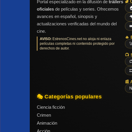
🎬 
Portal especializado en la difusión de
tráilers

oficiales
de películas y series. Ofrecemos
avances en español, sinopsis y

actualizaciones verificadas del mundo del

cine.
🔥 
AVISO:
EstrenosCines.net no aloja ni enlaza
películas completas ni contenido protegido por

derechos de autor.
📺 


📰 
N
🎭 Categorías populares
Ciencia ficción
Crimen
Animación
Acción