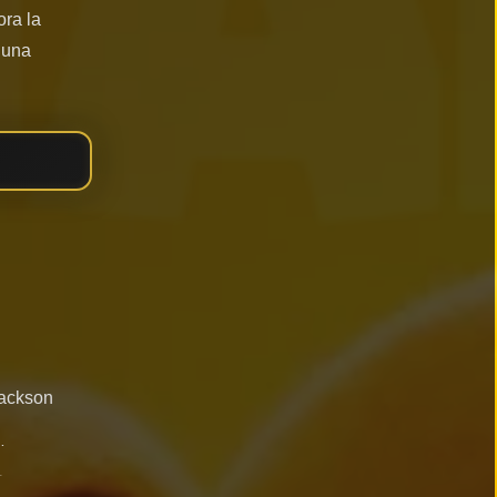
ora la
s una
Jackson
ingham
ce)