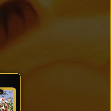
2
★ 6.7
★ 6.2
★ 7