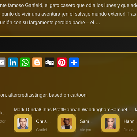
te famoso Garfield, el gato casero que odia los lunes y que ad
a punto de vivir una aventura ¡en el salvaje mundo exterior! Tra
unión con su largamente perdido padre – el …
ebook
witter
Email
LinkedIn
WhatsApp
Blogger
Digg
Pinterest
Compartir
ion
,
aftercreditsstinger
,
based on cartoon
Mark Dindal
Chris Pratt
Hannah Waddingham
Samuel L. 
Mark Dindal
Chris Pratt
Samuel L. Jackson
Hannah Wadd
ctor
Garfield (voice)
Vic (voice)
Jinx (voi