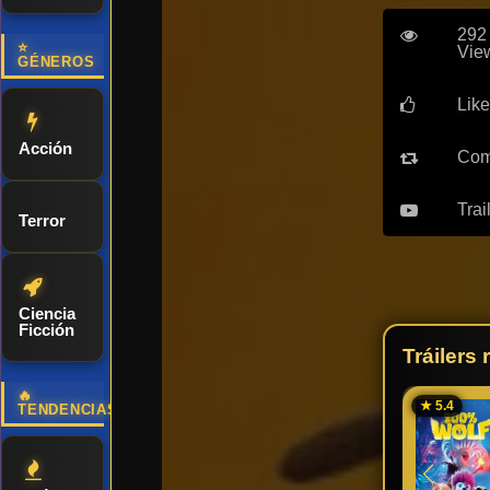
292
⭐
Vie
GÉNEROS
Like
Acción
Com
Trai
Terror
Ciencia
Ficción
Tráilers
🔥
★ 5.4
TENDENCIAS