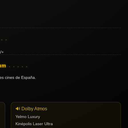
ium
es cines de España.
🔊 Dolby Atmos
Yelmo Luxury
Kinépolis Laser Ultra