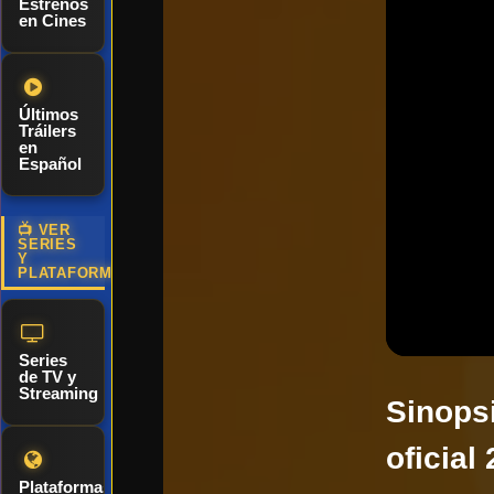
Estrenos
en Cines
Últimos
Tráilers
en
Español
📺 VER
SERIES
Y
PLATAFORMAS
Series
de TV y
Streaming
Sinopsi
oficial
Plataformas