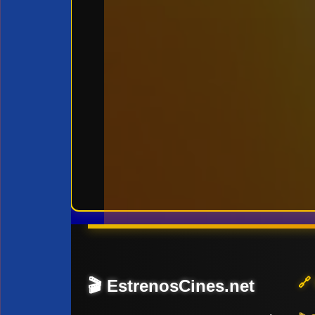
🔗
🎬 EstrenosCines.net