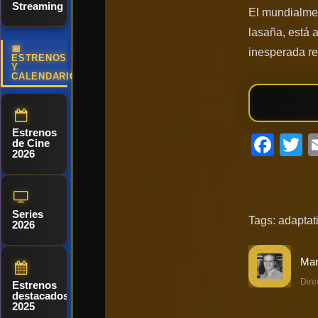
Streaming
El mundialmen
lasaña, está 
📅
inesperada re
ESTRENOS
Y
CALENDARIO
Estrenos
Fac
T
de Cine
2026
Series
Tags:
adaptat
2026
Dire
Estrenos
destacados
2025