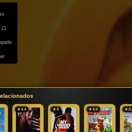
ws
 21
partir
ler
 relacionados
★ 8.4
★ 8
★ 6.9
★ 6.